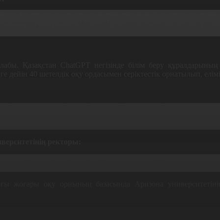
унцио Квакварелли мырза өз баяндамасында бұл мәселеге кеңі
еліміздің
5
университеті
Times Higher Education
басылымы ұсынға
алабы
.
Қазақстан
ChatGPT
негізінде білім беру құралдарыны
ге дейін
40
шетелдік оқу ордасымен серіктестік орнатылып
,
елім
етелдік студенттерді әкеліп, осы біздің үлкен аймағымызда о
емлекеттік университеттерді халықаралық зерттеуші форматқ
верситетінің ректоры:
қтөбеде оқытатын білім беру бағдарламалары Шотландиядағы б
ымен барлығымен сәйкестендірілген
.
дағы жоғары оқу орнының базасында Аризона университеті