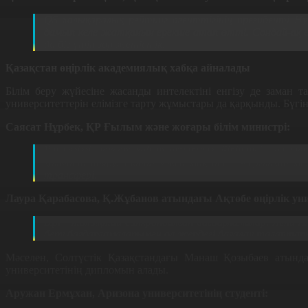
QS
халықаралық рейтинг агенттігінің президенті Н
дамып келе жатқанын ерекше атап өтті
.
Сондай
-
ақ 
да біз үшін зор жетістік.
Қазақстан өңірлік академиялық хабқа айналады
Білім беру жүйесіне жасанды интелектіні енгізу де заман т
университеттерін елімізге тарту жұмыстары да қарқынды
.
Бүгін
Саясат Нұрбек
,
ҚР Ғылым және жоғары білім министрі
:
Үш негізгі мақсат қойып отырмыз. Біріншісі - ол ш
қалыптастыру. Екінші үлкен мақсат - жергілікті м
трансфері.
Лаура Қарабасова, Қ.Жұбанов атындағы Ақтөбе өңірлік уни
Бұл
-
толықтай синхрондалған бағдарламалар
.
Яғни А
беру бағдарламаларымен ол жердегі бағалау талаптар
Мәселен, Солтүстік Қазақстандағы Манаш Қозыбаев атын
университетінің дипломын алады
.
Аружан Ермұхан
,
Аризона университетінің студенті
: