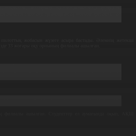
нен тоқталды
,
Қазақстан университеттерінің қарқынды
н әлемдегі үздік оқу орындарының тізіміне қосылды
.
Бұл
ң пилоттық жобасын жүзеге асыра бастады
.
Әлемнің жетекші
ізде
33
жоғары оқу орнының филиалы ашылған
.
қытып, Қазақстанды үлкен академиялық орталық ретінде
а көшіру. Үшінші үлкен мақсат ол – технологиялардың
ілім беру бағдарламаларымен немесе Малазиядағы білім
нің филиалы ашылған.
Студенттер ел аумағында оқып
,
АҚШ