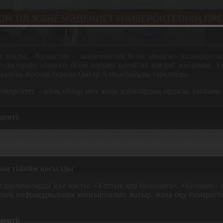
м алады.
«
Қазақстан
–
академиялық білім аймағы
»
халықаралы
елдіктердің алаңсыз білім алуына қолайлы жағдай жасалмақ
.
Ун
асалған жоспар туралы Оңғар Алпысбайұлы
тарқатады.
иверситет
–
озық
ойлар
мен
жаңа
идеялардың
ордасы
,
ғылыми
денті
:
 ұлғайды.
Елімізде
жоғары
оқу
орындарының
дербестігі
артып
.
Президент
жанынан
Ғылым
және
технологиялар
жөніндегі
ұл
ның
тізіміне
қосылды
ғдарламаларды іске қосты
. «
Ұлттық қор балаларға
», «
Келешек
»
сының инфрақұрылымы жаңғыртылып жатыр
,
жаңа оқу ғимаратт
денті
: