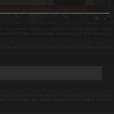
қ стратегиялық серіктестер форумында Қасым
-
Жомарт Тоқаев
иверситеттердің халақыралық талаптарға сай білім беруіне де
ізденіс
ортасы
.
Сондықтан
Қазақстан
білім
-
ғылымды
дамытуға
келеді
,
зерттеу
университеттері
көбеюде
. «
Ғылым
және
ттық
кеңес
құрылды
.
Мемлекет
ғалымдарға
,
әсіресе
,
жас
жинақтау жүйесі арқылы
кәмелет жасына толған кезде баланың
ары бой көтеруде
.
Бұл жұмыстардың нәтижесі әлемдік деңгейде