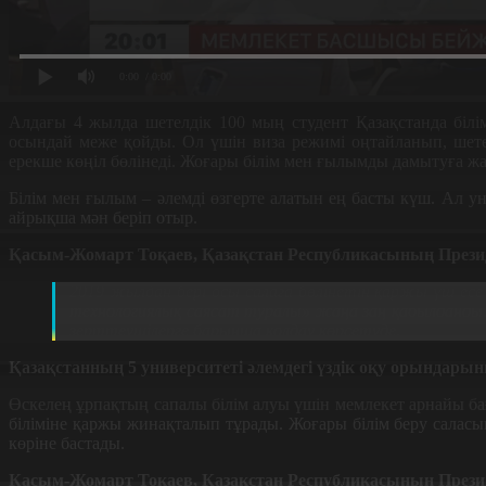
0:00
/ 0:00
Алдағы 4 жылда шетелдік 100 мың студент Қазақстанда білі
осындай меже қойды
.
Ол үшін виза режимі оңтайланып
,
шет
ерекше көңіл бөлінеді
.
Жоғары білім мен ғылымды дамытуға ж
Білім мен ғылым – әлемді өзгерте алатын ең басты күш.
Ал
ун
айрықша
мән
беріп
отыр
.
Қасым-Жомарт Тоқаев
,
Қазақстан Республикасының Прези
2019 жылдан бері осы салаға бөлінетін қаржы үш есе
технологиялық
саясат
туралы
»
жаңа
заң
қабылданды
зерттеушілерге
барынша
қолдау
көрсетуде
.
Қ
азақстанның
5
университеті
әлемдегі
үздік
оқу
орындары
Өскелең ұрпақтың сапалы білім алуы үшін мемлекет арнайы ба
біліміне қаржы жинақталып тұрады
.
Жоғары білім беру сала
көріне бастады
.
Қасым-Жомарт Тоқаев
,
Қазақстан Республикасының Прези