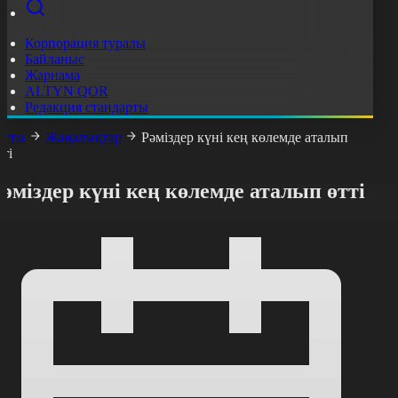
Корпорация туралы
Байланыс
Жарнама
ALTYN QOR
Редакция стандарты
асты
Жаңалықтар
Рәміздер күні кең көлемде аталып
тті
әміздер күні кең көлемде аталып өтті