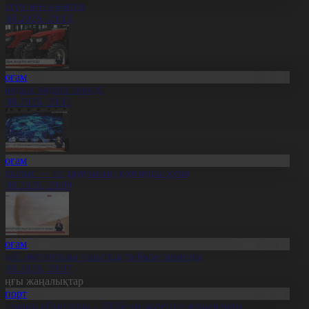
әстүр мен креатив
8.08.2026, 20:13
Қоғам
тандық өндіріс өрледі
8.08.2026, 20:11
Қоғам
ұрылыс — ел дамуының қозғаушы күші
8.08.2026, 20:09
Қоғам
идай импортына уақытша тыйым салынды
8.08.2026, 20:07
оңғы жаңалықтар
Спорт
Болашақ ойындары – 2026» өз мәресіне жақындады