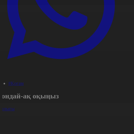
#Қоғам
Сондай-ақ оқыңыз
арлығы