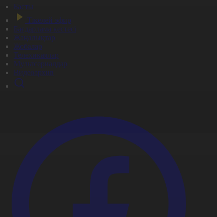
Басты
Тікелей эфир
Бағдарлама кестесі
Жаңалықтар
Жобалар
Телехикаялар
Мультсериалдар
Видеоархив