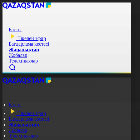
Басты
Тікелей эфир
Бағдарлама кестесі
Жаңалықтар
Жобалар
Телехикаялар
Басты
Тікелей эфир
Бағдарлама кестесі
Жаңалықтар
Жобалар
Телехикаялар