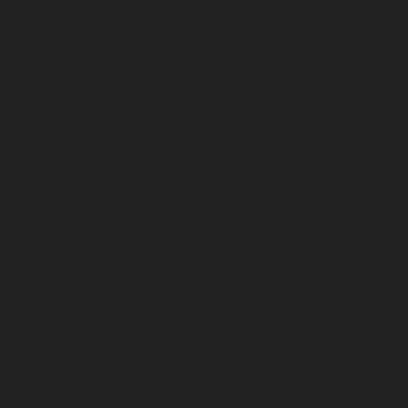
Корпорация туралы
Байланыс
Дистрибуция
Жарнама
Редакция стандарты