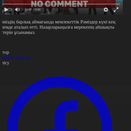
0:00
/ 0:00
ліміздің барлық аймағында мемлекеттік Рәміздер күні кең
өлемде аталып өтті. Назарларыңызға мерекенің айшықты
әттерін ұсынамыз.
втор
сылбек Данияр
өлісу