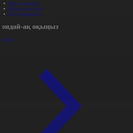
#Басты ақпарат
#Ресми оқиғалар
#Күн жаңалығы
Сондай-ақ оқыңыз
арлығы