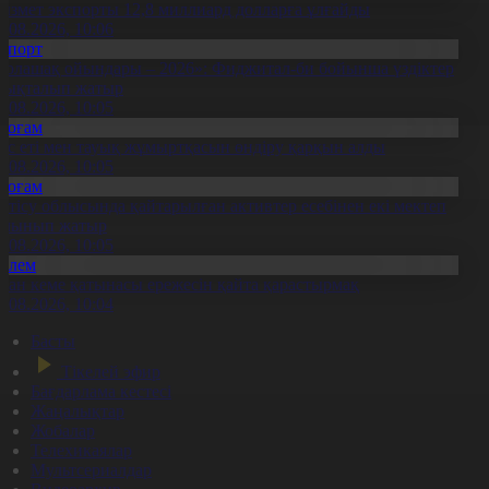
ызмет экспорты 12,8 миллиард долларға ұлғайды
7.08.2026, 10:06
Спорт
Болашақ ойындары – 2026»: Фиджитал-би бойынша үздіктер
нықталып жатыр
7.08.2026, 10:05
Қоғам
ұс еті мен тауық жұмыртқасын өндіру қарқын алды
7.08.2026, 10:05
Қоғам
етісу облысында қайтарылған активтер есебінен екі мектеп
алынып жатыр
7.08.2026, 10:05
Әлем
ран кеме қатынасы ережесін қайта қарастырмақ
7.08.2026, 10:04
Басты
Тікелей эфир
Бағдарлама кестесі
Жаңалықтар
Жобалар
Телехикаялар
Мультсериалдар