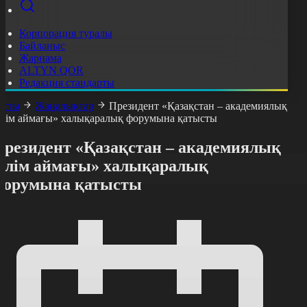
Корпорация туралы
Байланыс
Жарнама
ALTYN QOR
Редакция стандарты
асты
Жаңалықтар
Президент «Қазақстан – академиялық
ілім аймағы» халықаралық форумына қатысты
Президент «Қазақстан – академиялық
білім аймағы» халықаралық
форумына қатысты