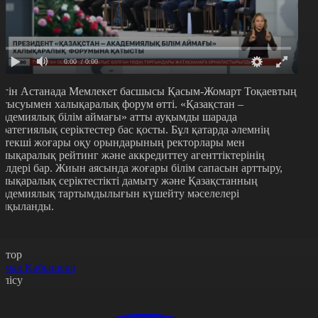
0:00
/ 0:00
үгін Астанада Мемлекет басшысы Қасым-Жомарт Тоқаевтың
атысуымен халықаралық форум өтті. «Қазақстан –
кадемиялық білім аймағы» атты ауқымды шарада
тратегиялық серіктестер бас қосты. Бұл қатарда әлемнің
етекші жоғары оқу орындарының ректорлары мен
алықаралық рейтинг және аккредиттеу агенттіктерінің
кілдері бар. Жиын аясында жоғары білім сапасын арттыру,
алықаралық серіктестікті дамыту және Қазақстанның
кадемиялық тартымдылығын күшейту мәселелері
алқыланды.
втор
амал Қабышева
өлісу