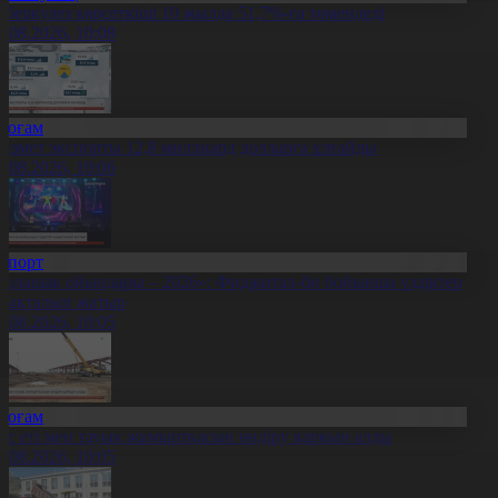
уберкулез көрсеткіші 10 жылда 51,7%-ға төмендеді
7.08.2026, 10:08
Қоғам
ызмет экспорты 12,8 миллиард долларға ұлғайды
7.08.2026, 10:06
Спорт
Болашақ ойындары – 2026»: Фиджитал-би бойынша үздіктер
нықталып жатыр
7.08.2026, 10:05
Қоғам
ұс еті мен тауық жұмыртқасын өндіру қарқын алды
7.08.2026, 10:05