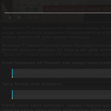
0:00
/ 0:00
Франкфуртте 77-халықаралық кітап жәрмеңкесі ашылды. Әлемді
ақпарат министрлігінің қолдауымен отандық баспагерлер үші
ұсынып, қазақтың бай әдеби мұрасын таныстырды.
Жаһанның 95 мемлекеті қатысып жатқан Франкфурт кітап жәр
бетпе-бет кездесуге мүмкіндік. Ал баспагер мен әдеби агент
«Қазақстан» стендіне қазақтың бай әдеби мұрасынан сыр шерте
Алмаз Мырзахмет, ҚР Мәдениет және ақпарат министрлігін
Биыл стэндті 70 квадрат метрге орналастырдық. 2
ұсынуда жақсы нәтиже көрсетіп жатыр. Бұл жұмыс
Артур Вагандт, неміс жазушысы:
Германияда біз Орталық Азия елдерінің әлеуеті жайл
мәдениетіне қатысты құнды ақпаратқа қанықтым. Еур
Ұлттық стендті көруге келгендерге алдымен «Абайдың қара
танымдық мұрасы әлемге кеңінен насихатталмақ. Жәрмеңкед