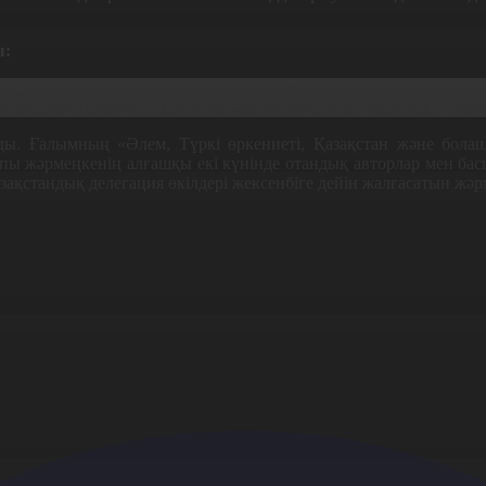
ы:
жұртшылығына қатысы бар екенін, бір бөлшегі екенін дәлелдеу
ен үлкен философияға негізделген ойындардың бар екенін көрсету
ды. Ғалымның «Әлем, Түркі өркениеті, Қазақстан және бо
жәрмеңкенің алғашқы екі күнінде отандық авторлар мен баспаг
азақстандық делегация өкілдері жексенбіге дейін жалғасатын жәр