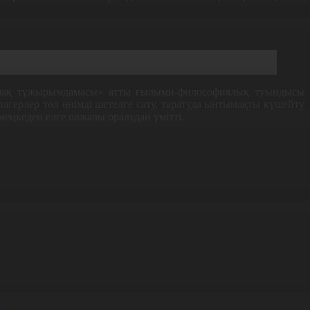
 үшін. Әрі ойындардың тек қана еріккеннің ермегі емес,
.
лашақ тұжырымдамасы» атты ғылыми-философиялық туындысы
ерлер төл өнімді шетелге сату, таратуда ынтымақты күшейту
меңкеден елге олжалы оралудан үмітті.