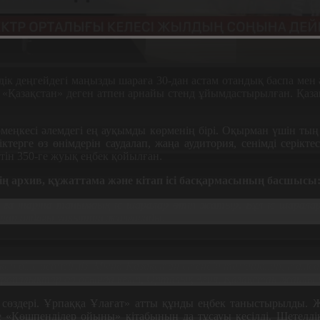
к деңгейдегі маңызды шараға 30-дан астам отандық баспа мен ә
н «Қазақстан» деген атпен арнайы стенд ұйымдастырылған. Қаз
меңкесі әлемдегі ең ауқымды көрменің бірі. Оқырман үшін ты
тіктерге өз өнімдерін саудалап, жаңа аудитория, сенімді серік
тін 350-ге жуық еңбек қойылған.
ің архив, құжаттама және кітап ісі басқармасының басшысы
0-ға тарта танымдық іс шаралар өтіп жатыр. Бұл іс шарал
тар алдағы уақытта жалғасады.
ы көп біле бермейміз. Мына Қазақстан стендін тамашалап, там
опалықтар да осында келіп, Орталық Азия, Қазақстан жайлы 
 сөздері. Ұрпаққа Ұлағат» атты құнды еңбек таныстырылды. 
е «Көшпенділер ойыны» кітабының да тұсауы кесілді. Шетелді