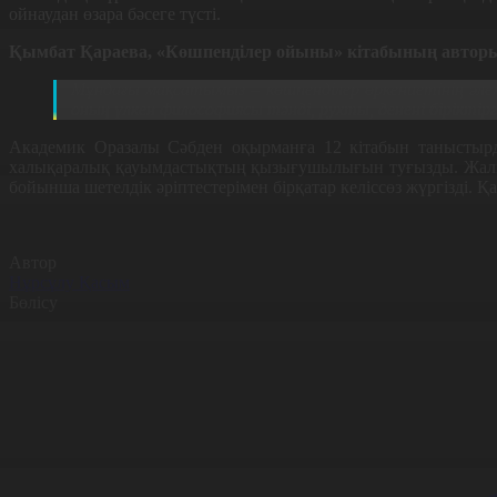
ойнаудан өзара бәсеге түсті.
Қымбат Қараева, «Көшпенділер ойыны» кітабының автор
Мұндағы мақсатымыз – көшпенділер өркениетінің әлем 
оның үлкен философиясы тәнді, рухты, денені біріктірг
Академик Оразалы Сәбден оқырманға 12 кітабын таныстыр
халықаралық қауымдастықтың қызығушылығын туғызды. Жалпы 
бойынша шетелдік әріптестерімен бірқатар келіссөз жүргізді. Қ
Автор
Нұрсұлу Қасым
Бөлісу