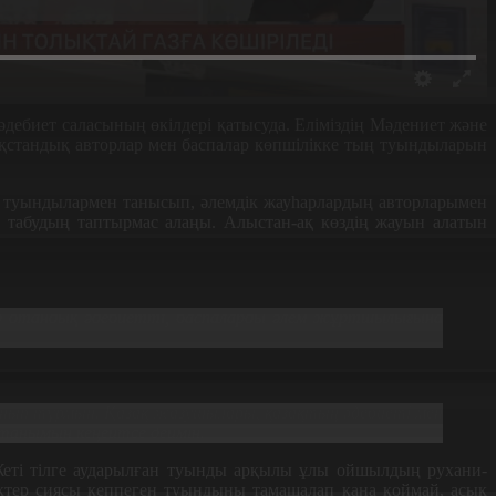
дебиет саласының өкілдері қатысуда. Еліміздің Мәдениет және
ақстандық авторлар мен баспалар көпшілікке тың туындыларын
ң туындылармен танысып, әлемдік жауһарлардың авторларымен
тес табудың таптырмас алаңы. Алыстан-ақ көздің жауын алатын
:
ар отандық әдебиетті, баспаларды әлем жұртшылығына
санып тұрмын. Қазақ жазушылары, қазақтың әдебиеті мен
танымын кеңейтсе деймін.
Жеті тілге аударылған туынды арқылы ұлы ойшылдың рухани-
ктер сиясы кеппеген туындыны тамашалап қана қоймай, асық