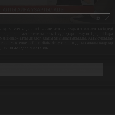
да мектепке дейінгі тәрбие мен оқытудың заманауи тәсілдері
кершілігі ме?» сияқты өзекті сұрақтарға жауап іздеді. Шара
ас мамандар» атты диалог алаңы ұйымдастырылды. Қатысушылар
торы мектепке дейінгі білім беру саласындағы сапалы кадрлар
ізіліп жатқанын жеткізді.
 мамандығы бойынша. Бізде сонда 30 мыңдай педагог –
гикалық білімі бар, басқа техникалық білімі бар адамдар