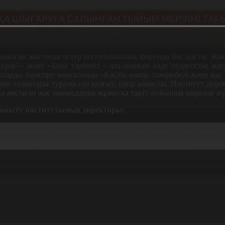
налған жас педагогтер республикалық форумда бас қосты. Жиын
рек?» және «Бала тәрбиесі – ата-ананың әлде педагогтің жауап
тарды біріктіру мақсатында «Кәсіби көпір: тәжірибелі және ж
ын талаптары туралы сөз қозғап, пікір алмасты. Институт дирек
 аяқтаған жас мамандарды жұмысқа тарту бойынша шаралар жүрг
 дамыту институтының директоры:
болсақ, соның 68 мыңы «Мектепке дейінгі тәрибе мен оқыту»
ға сәйкес, бізде тек мектепке дейінгі білім емес жалпы педаго
н оқытуда» жұмыс істеу мүмкіндігі қарастырылып отыр.