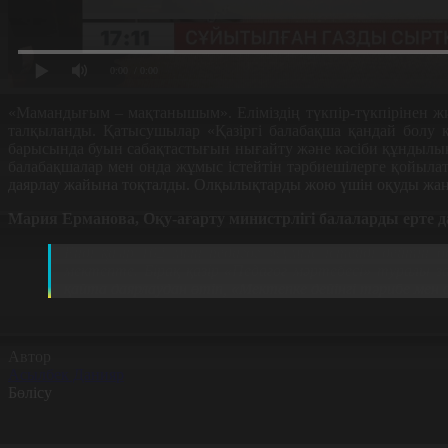
0:00
/ 0:00
«Мамандығым – мақтанышым». Еліміздің түкпір-түкпірінен жи
талқыланды. Қатысушылар «Қазіргі балабақша қандай болу ке
барысында буын сабақтастығын нығайту және кәсіби құндылық
балабақшалар мен онда жұмыс істейтін тәрбиешілерге қойылат
даярлау жайына тоқталды. Олқылықтарды жою үшін оқуды жаңа
Мария Ерманова, Оқу-ағарту министрлігі балаларды ерте
Енді қазір 102 мың педагог жұмыс істейді дейтін 
мектепте. Бірақ қазір «Педагог мәртебесі» туралы заң
қайта даярлаудан өтіп, «Мектепке дейінгі тәрибе ме
Автор
Асылбек Данияр
Бөлісу