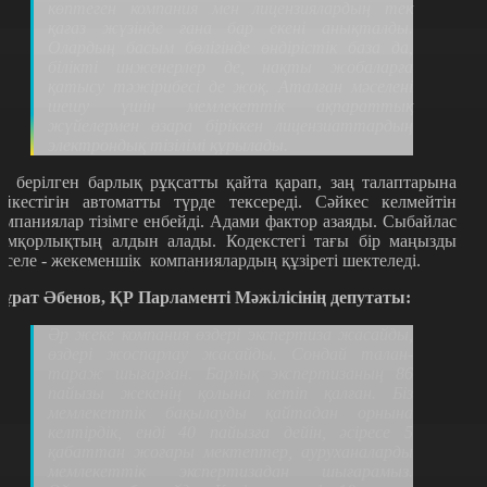
көптеген компания мен лицензиялардың тек
қағаз жүзінде ғана бар екені анықталды.
Олардың басым бөлігінде өндірістік база да,
білікті инженерлер де, нақты жобаларға
қатысу тәжірибесі де жоқ. Аталған мәселені
шешу үшін мемлекеттік ақпараттық
жүйелермен өзара біріккен лицензиаттардың
электрондық тізілімі құрылады.
л берілген барлық рұқсатты қайта қарап, заң талаптарына
әйкестігін автоматты түрде тексереді. Сәйкес келмейтін
омпаниялар тізімге енбейді. Адами фактор азаяды. Сыбайлас
емқорлықтың алдын алады. Кодекстегі тағы бір маңызды
әселе - жекеменшік компаниялардың құзіреті шектеледі.
ұрат Әбенов, ҚР Парламенті Мәжілісінің депутаты:
Әр жеке компания өздері экспертиза жасайды,
өздері жоспарлау жасайды. Сондай талан-
тараж шығарған. Барлық экспертизаның 86
пайызы жекенің қолына кетіп қалған. Біз
мемлекеттік бақылауды қайтадан орнына
келтірдік, енді 40 пайызға дейін, әсіресе 5
қабаттан жоғары мектептер, ауруханаларды
мемлекеттік экспертизадан шығарамыз.