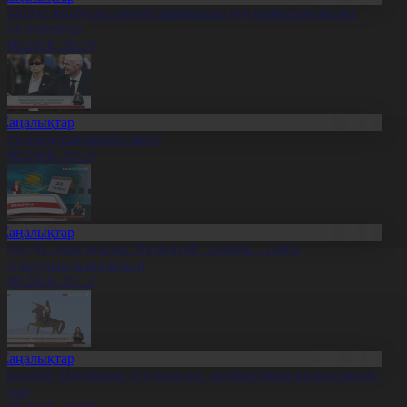
станада жолаушы мінген ұшқышсыз әуе кемесі алғаш рет
уеге көтерілді
6.08.2026, 20:19
Жаңалықтар
лем жаңалықтарына шолу
6.08.2026, 20:14
Жаңалықтар
етелдік сарапшылар: Құрылтай сайлауы – саяси
аңғырудың жаңа кезеңі
6.08.2026, 20:12
Жаңалықтар
ұрылтай: Партиялар үгіт-насихат жұмыстарын жалғастырып
атыр