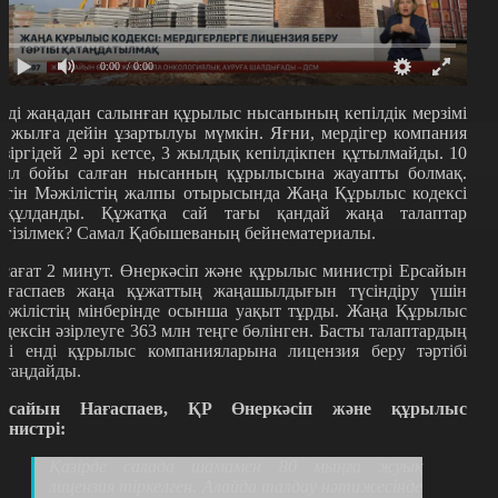
0:00
/ 0:00
нді жаңадан салынған құрылыс нысанының кепілдік мерзімі
0 жылға дейін ұзартылуы мүмкін. Яғни, мердігер компания
азіргідей 2 әрі кетсе, 3 жылдық кепілдікпен құтылмайды. 10
ыл бойы салған нысанның құрылысына жауапты болмақ.
үгін Мәжілістің жалпы отырысында Жаңа Құрылыс кодексі
ақұлданды. Құжатқа сай тағы қандай жаңа талаптар
нгізілмек? Самал Қабышеваның бейнематериалы.
 сағат 2 минут. Өнеркәсіп және құрылыс министрі Ерсайын
ағаспаев жаңа құжаттың жаңашылдығын түсіндіру үшін
әжілістің мінберінде осынша уақыт тұрды. Жаңа Құрылыс
одексін әзірлеуге 363 млн теңге бөлінген. Басты талаптардың
ірі енді құрылыс компанияларына лицензия беру тәртібі
атаңдайды.
рсайын Нағаспаев, ҚР Өнеркәсіп және құрылыс
инистрі:
Қазірде салада шамамен 80 мыңға жуық
лицензия тіркелген. Алайда талдау нәтижесінде