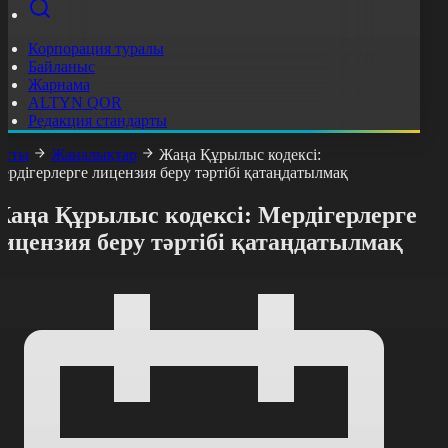
Корпорация туралы
Байланыс
Жарнама
ALTYN QOR
Редакция стандарты
асты
Жаңалықтар
Жаңа Құрылыс кодексі:
ердігерлерге лицензия беру тәртібі қатаңдатылмақ
Жаңа Құрылыс кодексі: Мердігерлерге
ицензия беру тәртібі қатаңдатылмақ