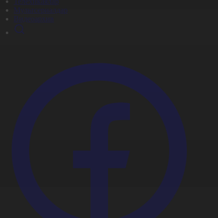
Телехикаялар
Мультсериалдар
Видеоархив