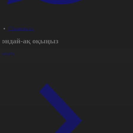
#Экономика
Сондай-ақ оқыңыз
арлығы