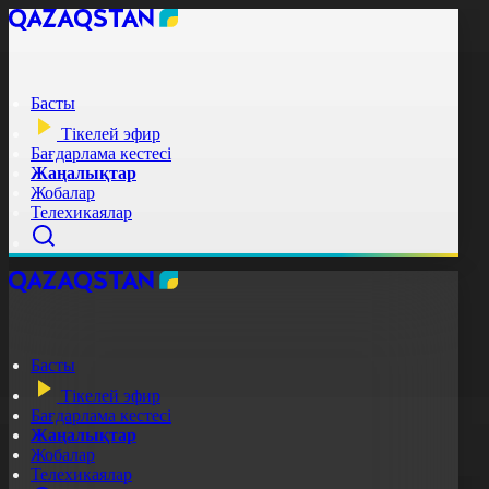
Басты
Тікелей эфир
Бағдарлама кестесі
Жаңалықтар
Жобалар
Телехикаялар
Басты
Тікелей эфир
Бағдарлама кестесі
Жаңалықтар
Жобалар
Телехикаялар