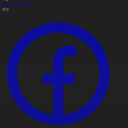
амал Қабышева
өлісу