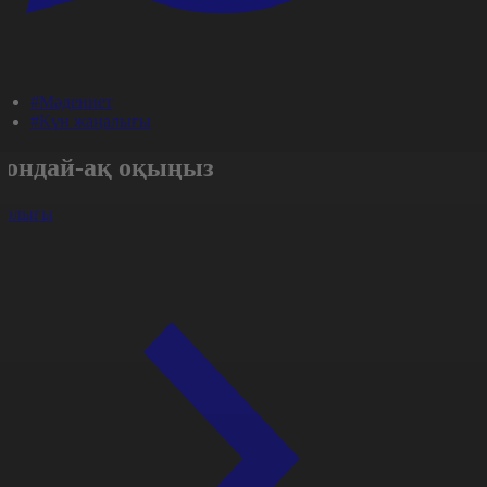
#Мәдениет
#Күн жаңалығы
Сондай-ақ оқыңыз
арлығы