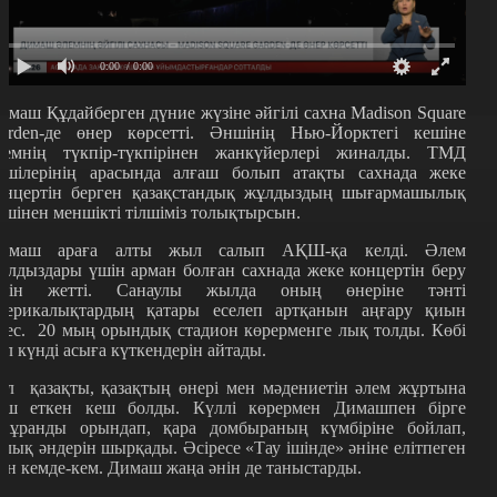
0:00
/ 0:00
имаш Құдайберген дүние жүзіне әйгілі сахна Madison Square
arden-де өнер көрсетті. Әншінің Нью-Йорктегі кешіне
лемнің түкпір-түкпірінен жанкүйерлері жиналды. ТМД
ншілерінің арасында алғаш болып атақты сахнада жеке
онцертін берген қазақстандық жұлдыздың шығармашылық
ешінен меншікті тілшіміз толықтырсын.
имаш араға алты жыл салып АҚШ-қа келді. Әлем
ұлдыздары үшін арман болған сахнада жеке концертін беру
шін жетті. Санаулы жылда оның өнеріне тәнті
мерикалықтардың қатары еселеп артқанын аңғару қиын
мес.
20 мың орындық стадион көрерменге лық толды. Көбі
ұл күнді асыға күткендерін айтады.
ұл
қазақты, қазақтың өнері мен мәдениетін әлем жұртына
аш еткен кеш болды. Күллі көрермен Димашпен бірге
нұранды орындап, қара домбыраның күмбіріне бойлап,
алық әндерін шырқады. Әсіресе «Тау ішінде» әніне елітпеген
ан кемде-кем. Димаш жаңа әнін де таныстарды.