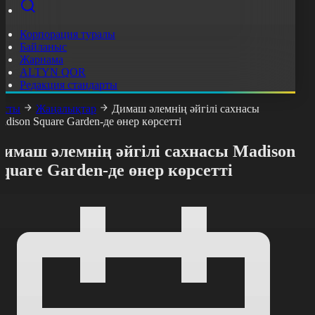
Корпорация туралы
Байланыс
Жарнама
ALTYN QOR
Редакция стандарты
асты
Жаңалықтар
Димаш әлемнің әйгілі сахнасы
adison Square Garden-де өнер көрсетті
имаш әлемнің әйгілі сахнасы Madison
quare Garden-де өнер көрсетті