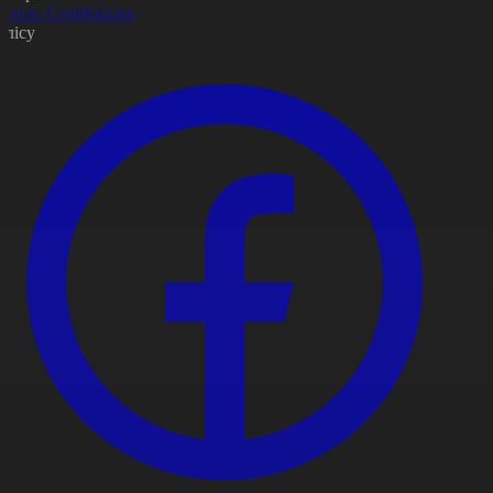
алғас Сәдібекұлы
өлісу