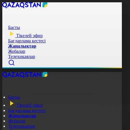
Басты
Тікелей эфир
Бағдарлама кестесі
Жаңалықтар
Жобалар
Телехикаялар
Басты
Тікелей эфир
Бағдарлама кестесі
Жаңалықтар
Жобалар
Телехикаялар