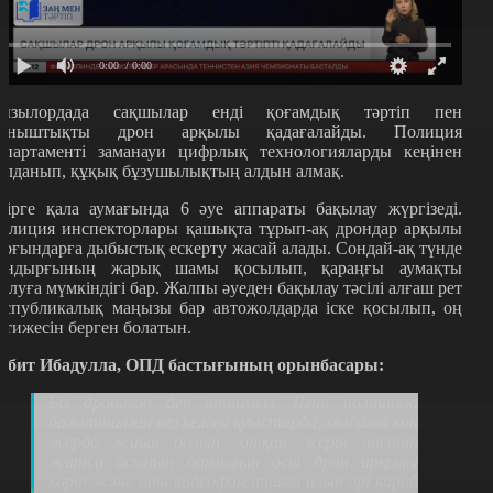
0:00
/ 0:00
ызылордада сақшылар енді қоғамдық тәртіп пен
ыныштықты дрон арқылы қадағалайды. Полиция
епартаменті заманауи цифрлық технологияларды кеңінен
олданып, құқық бұзушылықтың алдын алмақ.
зірге қала аумағында 6 әуе аппараты бақылау жүргізеді.
олиция инспекторлары қашықта тұрып-ақ дрондар арқылы
ұрғындарға дыбыстық ескерту жасай алады. Сондай-ақ түнде
ондырғының жарық шамы қосылып, қараңғы аумақты
олуға мүмкіндігі бар. Жалпы әуеден бақылау тәсілі алғаш рет
еспубликалық маңызы бар автожолдарда іске қосылып, оң
әтижесін берген болатын.
әбит Ибадулла, ОПД бастығының орынбасары:
Біз дронакоп деп атаймыз. Яғни полицияға
бағытталған кез келген қуыстарда, мысалға көп
жерде жиын болып, отқан жерін ластап
жатса осының барлығын осы дрон арқылы
көріп және оны видеофиксацияға алып әрі қарай