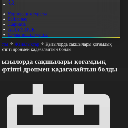
Корпорация туралы
Байланыс
Жарнама
ALTYN QOR
Редакция стандарты
асты
Жаңалықтар
Қызылорда сақшылары қоғамдық
әртіпті дронмен қадағалайтын болды
Қызылорда сақшылары қоғамдық
тәртіпті дронмен қадағалайтын болды