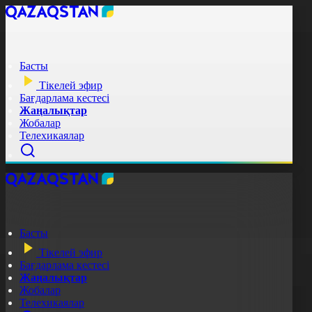
Басты
Тікелей эфир
Бағдарлама кестесі
Жаңалықтар
Жобалар
Телехикаялар
Басты
Тікелей эфир
Бағдарлама кестесі
Жаңалықтар
Жобалар
Телехикаялар