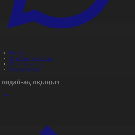
#Қоғам
#Цифрлық Қазақстан
#Күн жаңалығы
#Заң мен тәртіп
Сондай-ақ оқыңыз
арлығы