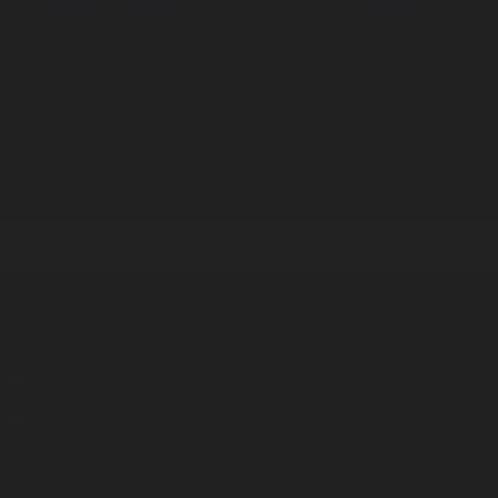
Корпорация туралы
Байланыс
Дистрибуция
Жарнама
Редакция стандарты