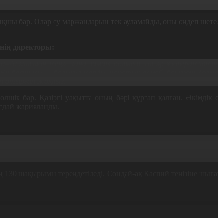
ықшы бар. Олар су маржандарын тек ауламайды, оны өңдеп шетел
нің директоры:
0–70 миллион теңге ғана лимит бөлінеді. Ал әр кооперативт
. Ең бастысы — балықшыларды таратып алмай, банкрот болмауд
іп отырған жоқпыз.
шік бар. Қазіргі уақытта оның бәрі құрғап қалған. Әкімдік ө
ағдай жарияланды.
ығы дерлік сол жаққа кетіп жатыр. Соның салдарынан біздің
азуға қатысты шешім қабылданып, аудандағы өзге де су көзд
130 шақырымы тереңдетіледі. Сондай-ақ Каспий теңізіне шығат