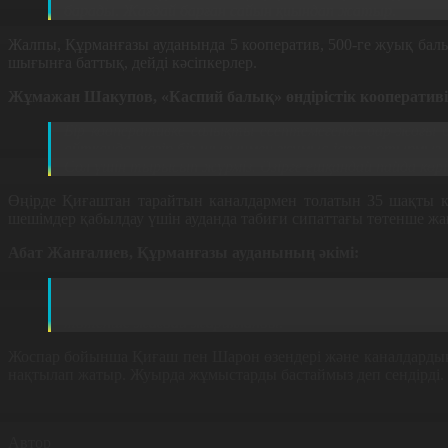
барады. Жағдай барған сайын қиындап жатыр.
Жалпы, Құрманғазы ауданында 5 кооператив, 500-ге жуық бал
шығынға баттық, дейді кәсіпкерлер.
Жұмажан Шакупов, «Каспий балық» өндірістік кооперативі
Бір кооперативке салықты есептемегенде бар-жоғы 6
айтқанда, қазір біз шығынмен жұмыс істеп отырмыз
Сол үшін тырысып жүрміз. Әзірге ешқандай пайда көр
Өңірде Қиғаштан тарайтын каналдармен толатын 35 шақты көл
шешімдер қабылдау үшін ауданда табиғи сипаттағы төтенше ж
Абат Жанғалиев, Құрманғазы ауданының әкімі:
РФ тарапынан теңіз табаны қазылып, балықтың барл
аз болғанына шағымданды. Енді теңіз табандарын қ
төтенше жағдай жарияланды.
Жоспар бойынша Қиғаш пен Шарон өзендері және каналдардың 
нақтылап жатыр. Жуырда жұмыстарды бастаймыз деп сендірді.
Автор