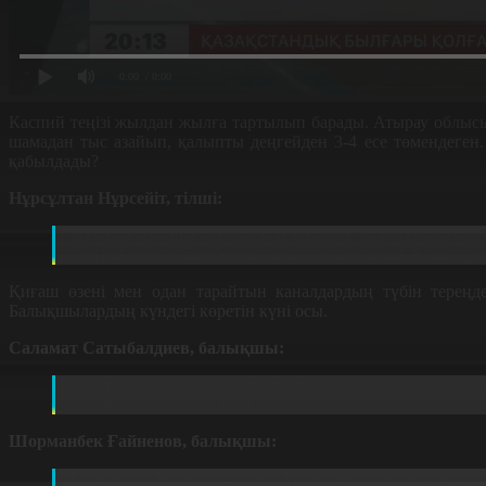
0:00
/ 0:00
Каспий теңізі жылдан жылға тартылып барады. Атырау облысы
шамадан тыс азайып, қалыпты деңгейден 3-4 есе төмендеген.
қабылдады?
Нұрсұлтан Нұрсейіт, тілші:
Біз қазір теңіздің тамағында тұрмыз. Бұл жердегі тер
кері қайтқан мезгілде тек қана бір қарыстай болады, я
Қиғаш өзені мен одан тарайтын каналдардың түбін тереңд
Балықшылардың күндегі көретін күні осы.
Саламат Сатыбалдиев, балықшы:
Үлкен қайықтар кіре алатындай етіп, 3 метр тереңдік
қайықтар мүлде жүре алмайды.
Шорманбек Ғайненов, балықшы:
Қайықтар жүре алмайды, сүйреп шығарып жүрміз. Шын