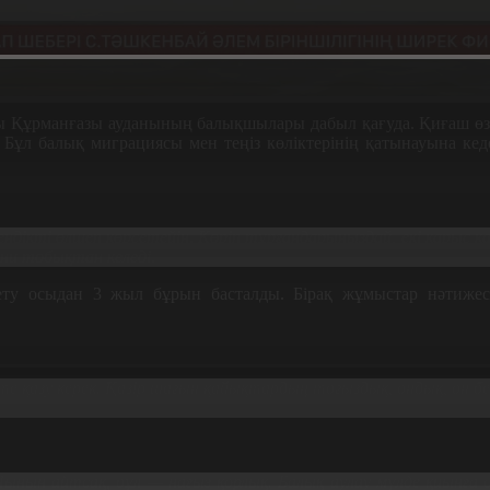
 Құрманғазы ауданының балықшылары дабыл қағуда. Қиғаш өзені
 Бұл балық миграциясы мен теңіз көліктерінің қатынауына кеде
еңдікті өлшеп көрсетейін. Көріп тұрғандарыңыздай, екі қарыс қ
ғни тобықтан келеді.
ету осыдан 3 жыл бұрын басталды. Бірақ жұмыстар нәтижесі
те қазу керек. Қазір шағын қайықтардың тоғыздық, ондық, он 
ын айтсақ, бұл — нағыз қорлық. Балық аулау мүлде қиынға со