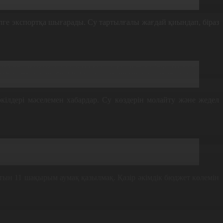
ге экспортқа шығарады. Су тартылғалы жағдай қиындап, біраз
ің өзінде шамамен 150 миллион теңге шығын бар. Шынын
ың жолын табу. Өндіріс көлемі тоқтап қалмауы керек.
кілдері мәселемен хабардар. Су көздерін молайту және жедел
 аудан балықшылары биыл табыстан қағылып, тартымның
ерінің тартылуына байланысты суды молайту бағытында
ын 11 шақырым аумақ қазылмақ. Қазір әкімдік бюджет көлемін