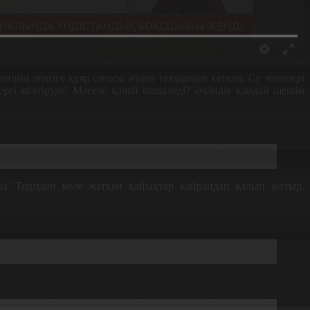
нің теңізге құяр сағасы әбден таязданып кеткен. Су мөлшері
ргі келтіруде. Мәселе қалай шешіледі? Әкімдік қандай шешім
ана. Бұл - жел теңіз жақтан соққандағы жағдай. Ал теңіз
з. Теңізден келе жатқан қайықтар қайраңдап қалып жатыр.
бестік моторлары да кіре алмай жатыр. Ал үлкен моторлы
ғып кетті. Балық та аз, барын да аулау мүмкін болмай