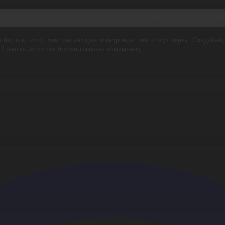
нге күмәнмен қараймыз. Оларды жинап алып, түрлі себептермен өлтіру
 барлық иттер мен мысықтарға электронды чип егілуі керек. Сондай-ақ ж
н 2 жылға дейін бас бостандығынан айырылмақ.