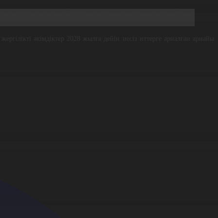
і мүмкін. Сондықтан біз ит-мысықтарды кастрациялап, қайтадан
ергілікті әкімдіктер 2028 жылға дейін иесіз иттерге арналған арнайы