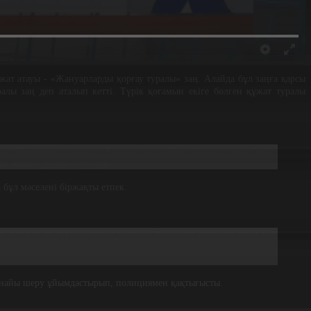
жат атауы - «Жануарларды қорғау туралы» заң. Алайда бұл заңға қарсы
лы заң деп аталып кетті. Түрік қоғамын екіге бөлген құжат туралы
шетін ыдыстары тұрады. Адамдар күн сайын бұларға тамақ беріп,
л жасауы да жиі кездеседі.
 бұл мәселені біржақты етпек.
і. Алайда ол дұрыс нәтиже бермеді. Қаңғыбас иттердің саны тым
ін, жұқпалы ауруы бар немесе бағуға көнбейтін қабаған иттерді
арнайы шеру ұйымдастырып, полициямен қақтығысты.