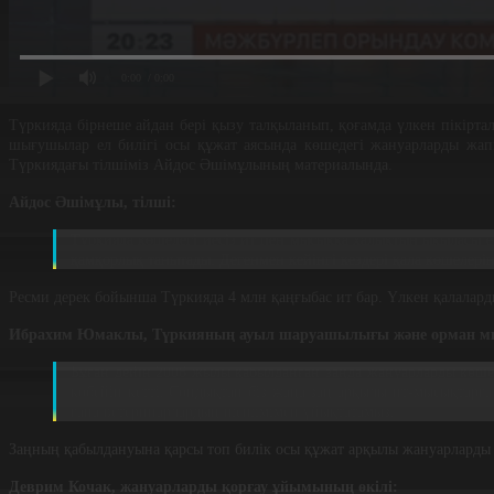
0:00
/ 0:00
Түркияда бірнеше айдан бері қызу талқыланып, қоғамда үлкен пікірта
шығушылар ел билігі осы құжат аясында көшедегі жануарларды жапп
Түркиядағы тілшіміз Айдос Әшімұлының материалында.
Айдос Әшімұлы, тілші:
Түркияда көшедегі иесіз ит пен мысыққа халықтың ықыласы е
қамқорлық танытады. Дегенмен кейінгі кездері қала көшелерін
Ресми дерек бойынша Түркияда 4 млн қаңғыбас ит бар. Үлкен қалаларды
Ибрахим Юмаклы, Түркияның ауыл шаруашылығы және орман ми
Бұған дейін 2006 жылы қабылданған заңда жануарларды көшеде
көбейіп кетті. Сондықтан біз жаңа заң арқылы ит-мысықтарға
ғана ветеринарлардың шешімімен ұйықтатамыз.
Заңның қабылдануына қарсы топ билік осы құжат арқылы жануарларды 
Деврим Кочак, жануарларды қорғау ұйымының өкілі: