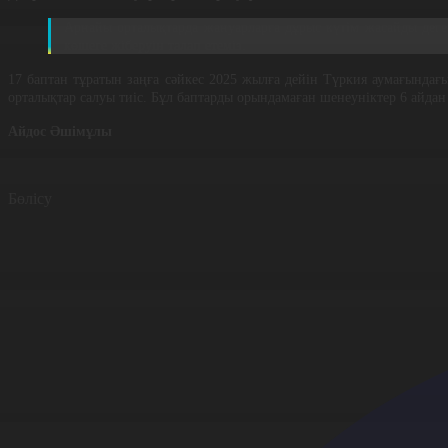
Арнайы орталықтарда жануарларға дұрыс күтім жасайды деге
көшеге жіберуін талап етеміз.
17 баптан тұратын заңға сәйкес 2025 жылға дейін Түркия аумағындағы
орталықтар салуы тиіс. Бұл баптарды орындамаған шенеуніктер 6 айда
Айдос Әшімұлы
Бөлісу