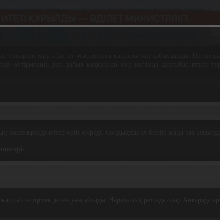
лас тудырған қаңғыбас ит-мысықтарға қатысты заң қабылданды. Негізі құ
ай өлтірмекші, деп дабыл қаққаннан соң қоғамда қаңғыбас иттер тура
рекше. Әр бұрышта жануарларға арналған осындай үйшіктер мен тамақ і
де саны тым көбейіп кеткен қаңғыбас иттердің топтасып адамдарға шабуы
ң көшелерінде иттер өріп жүреді. Сондықтан ел билігі жаңа заң аясында
нистрі:
н ұстап әкеліп, кастрациялап қайтадан көшеге жіберу деген бап бар ед
 ең алдымен жаңа қожайын тауып беруді мақсат етіп отырмыз. Емделмейт
жаппай өлтірмек деген уәж айтады. Наразылық ретінде олар Анкарада 