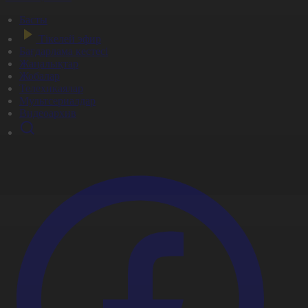
Басты
Тікелей эфир
Бағдарлама кестесі
Жаңалықтар
Жобалар
Телехикаялар
Мультсериалдар
Видеоархив