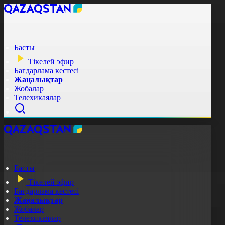
Басты
Тікелей эфир
Бағдарлама кестесі
Жаңалықтар
Жобалар
Телехикаялар
Басты
Тікелей эфир
Бағдарлама кестесі
Жаңалықтар
Жобалар
Телехикаялар