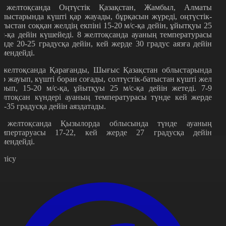
 желтоқсанда Оңтүстік Қазақстан, Жамбыл, Алматы
блыстарында күшті қар жауады, бұрқасын жүреді, оңтүстік-
атыстан соққан желдің екпіні 15-20 м/с-қа дейін, ұйытқуы 25
/с-қа дейін күшейеді. 8 желтоқсанда ауаның температурасы
үнде 20-25 градусқа дейін, кей жерде 30 градус аязға дейін
өмендейді.
 желтоқсанда Қарағанды, Шығыс Қазақстан облыстарында
ар жауып, күшті боран соғады, солтүстік-батыстан күшті жел
үрып, 15-20 м/с-қа, ұйытқуы 25 м/с-қа дейін жетеді. 7-9
елтоқсан күндері ауаның температурасы түнде кей жерде
0-35 градусқа дейін аяздатады.
 желтоқсанда Қызылорда облысында түнде ауаның
емпертаруасы 17-22, кей жерде 27 градусқа дейін
өмендейді.
өлісу