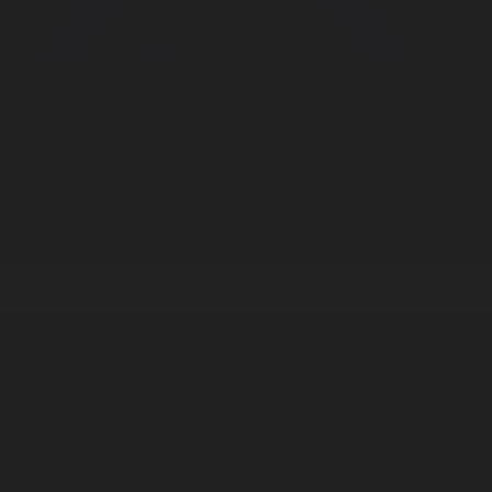
Корпорация туралы
Байланыс
Дистрибуция
Жарнама