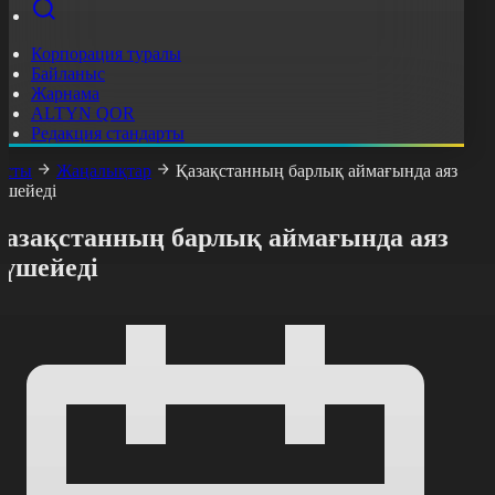
Корпорация туралы
Байланыс
Жарнама
ALTYN QOR
Редакция стандарты
асты
Жаңалықтар
Қазақстанның барлық аймағында аяз
үшейеді
Қазақстанның барлық аймағында аяз
күшейеді