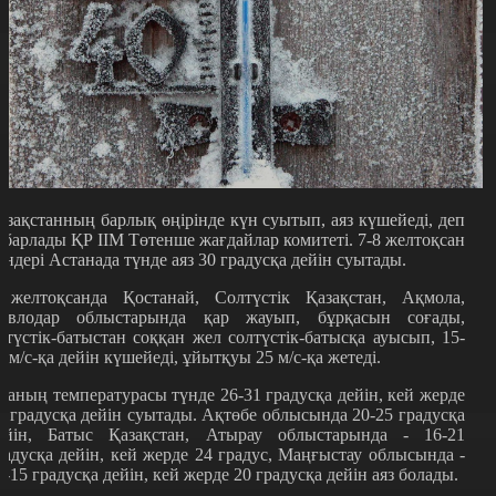
азақстанның барлық өңірінде күн суытып, аяз күшейеді, деп
абарлады ҚР ІІМ Төтенше жағдайлар комитеті. 7-8 желтоқсан
үндері Астанада түнде аяз 30 градусқа дейін суытады.
 желтоқсанда Қостанай, Солтүстік Қазақстан, Ақмола,
авлодар облыстарында қар жауып, бұрқасын соғады,
ңтүстік-батыстан соққан жел солтүстік-батысқа ауысып, 15-
0 м/с-қа дейін күшейеді, ұйытқуы 25 м/с-қа жетеді.
уаның температурасы түнде 26-31 градусқа дейін, кей жерде
4 градусқа дейін суытады. Ақтөбе облысында 20-25 градусқа
ейін, Батыс Қазақстан, Атырау облыстарында - 16-21
радусқа дейін, кей жерде 24 градус, Маңғыстау облысында -
0-15 градусқа дейін, кей жерде 20 градусқа дейін аяз болады.