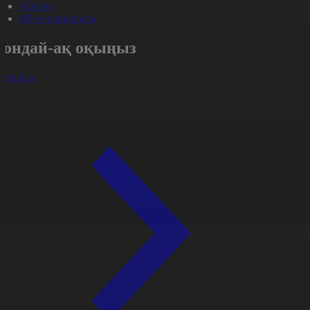
#Оқиға
#Күн жаңалығы
Сондай-ақ оқыңыз
арлығы