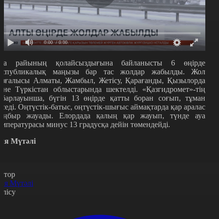
0:00
/ 0:00
уа райының қолайсыздығына байланысты 6 өңірде
еспубликалық маңызы бар тас жолдар жабылды. Жол
озғалысы Алматы, Жамбыл, Жетісу, Қарағанды, Қызылорда
әне Түркістан облыстарында шектелді. «Қазгидромет»-тің
абарлауынша, бүгін 13 өңірде қатты боран соғып, тұман
үседі. Оңтүстік-батыс, оңтүстік-шығыс аймақтарда қар аралас
аңбыр жауады. Елордада қалың қар жауып, түнде ауа
емпературасы минус 13 градусқа дейін төмендейді.
йя Мүтәлі
втор
йя Мүтәлі
өлісу