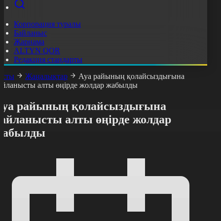
Корпорация туралы
Байланыс
Жарнама
ALTYN QOR
Редакция стандарты
асты
Жаңалықтар
Ауа райының қолайсыздығына
айланысты алты өңірде жолдар жабылды
Ауа райының қолайсыздығына
байланысты алты өңірде жолдар
жабылды