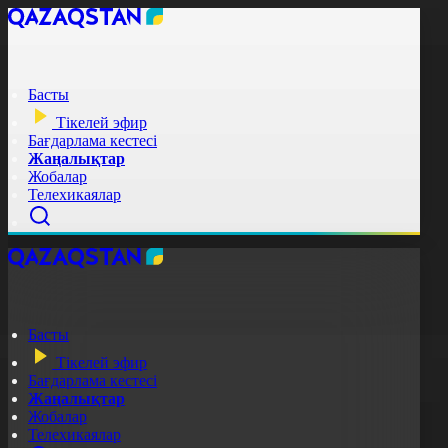
Басты
Тікелей эфир
Бағдарлама кестесі
Жаңалықтар
Жобалар
Телехикаялар
Басты
Тікелей эфир
Бағдарлама кестесі
Жаңалықтар
Жобалар
Телехикаялар