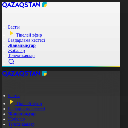
Басты
Тікелей эфир
Бағдарлама кестесі
Жаңалықтар
Жобалар
Телехикаялар
Басты
Тікелей эфир
Бағдарлама кестесі
Жаңалықтар
Жобалар
Телехикаялар