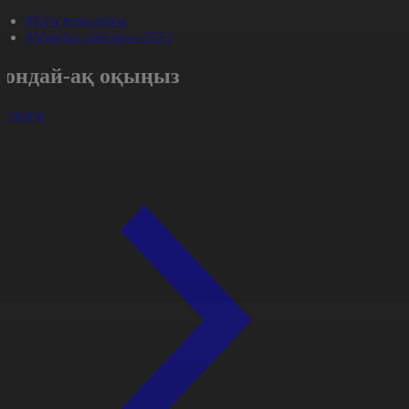
#Күн жаңалығы
#Мәжіліс сайлауы-2023
Сондай-ақ оқыңыз
арлығы