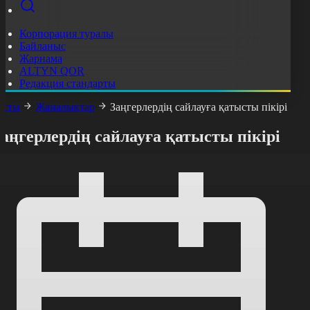
Корпорация туралы
Байланыс
Жарнама
ALTYN QOR
Редакция стандарты
асты
Жаңалықтар
Заңгерлердің сайлауға қатысты пікірі
аңгерлердің сайлауға қатысты пікірі