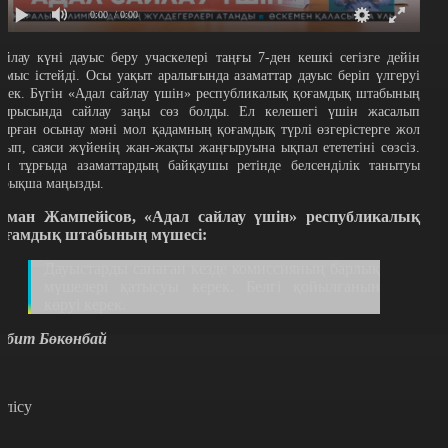
0:00
/ 0:00
айлау күні дауыс беру учаскелері таңғы 7-ден кешкі сегізге дейін
ұмыс істейді. Осы уақыт аралығында азаматтар дауыс беріп үлгеруі
ерек. Бүгін «Адал сайлау үшін» республикалық қоғамдық штабының
тырысында сайлау заңы сөз болды. Ел келешегі үшін жасалып
тырған осынау мәні мол қадамның қоғамдық түрлі өзгерістерге жол
шып, саяси жүйенің жан-жақты жаңғыруына ықпал етететіні сөзсіз.
ұл тұрғыда азаматтардың байқаушы ретінде белсенділік танытуы
йрықша маңызды.
уман Жампейісов, «Адал сайлау үшін» республикалық
оғамдық штабының мүшесі:
Дауыстарды санаған кезде комиссияның барлық
мүшелері қатысуы керек. Белгі қойылғанын
көруі керек.
абит Бөкөнбай
өлісу