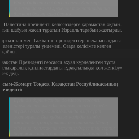
Бірақ Үндістан өзі басып алған Кашмир
аумағында зұлым әрекетін тоқтатпайынша
бұл қиял болып қала бермек.
л Палестина президенті келіссөздерге қарамастан оқтын-
қтын шабуыл жасап тұратын Израиль тарабын жазғырды.
ырғызстан мен Тәжікстан президенттері шекарасындағы
иеленістері туралы үндемеді. Өзара келісімге келген
ыңайлы.
азақстан Президенті геосаяси ахуал күрделенген тұста
халықаралық қатынастардағы тұрақтылыққа қол жеткізу»
ерек деді.
асым-Жомарт Тоқаев, Қазақстан Республикасының
резиденті:
Бүгін біз бұрын-соңды болмаған геосаяси
шиеленіс пен әлемдік экономикадағы күшейе
түскен дағдарыс жағдайында өмір сүріп
жатырмыз. Бұл құбылыс қазірдің өзінде
«жаһандық дисфункция» деп аталды. Менің
ойымша, көпжақты механизмдерге тың серпін
беру және ашық диалогқа оралу аса маңызды.