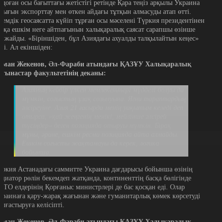
рдоған осы бағыттағы жетістігі ретінде Қара теңіз арқылы Украина
стығын экспорттау мен өткен айдағы тұтқын алмасуды атап өтті.
лемдік геосаясатта күйіп тұрған осы мәселені Түркия президентінен
асқа ешкім неге айтпағынын халықаралық саясат сарапшы өзінше
олжайды. «Біріншіден, бұл Азиядағы ахуалды талқылайтын кеңес»
еді. Ал екіншіден:
уман Жекенов, Әл-Фараби атындағы ҚАЗҰУ Халықаралық
атынастар факультетінің деканы:
Азияның кейбір үлкен мемлекеттері мүдделі болуы да
мүмкін, соғыстың ұзақ созылуына. Яғни тараптардың
әлсіреуіне. Азия 21 ғасырда менің уақытым келеді деп
отырса, «қай жеңгенің менікі, мейлінше әлсірей
түсіңдер» деген позицияда отыруы мүмкін. Бірақ
мұны, әрине, ешкім ресми позицияда айта алмайды.
Ешкім соғысты жақтамауы да керек, логика
бойынша.
үркия Астанадағы саммитте Украина дағдарысы бойынша өзінің
едиатор рөлін бекемдеп жатқанда, континенттің басқа бөлігінде
АТО елдерінің Қорғаныс министрлері де бас қосқан еді. Олар
краинаға қару-жарақ жағынан және гуманитарлық көмек көрсетуді
алғастыруға келісіпті.
уман Жекенов, Әл-Фараби атындағы ҚАЗҰУ Халықаралық