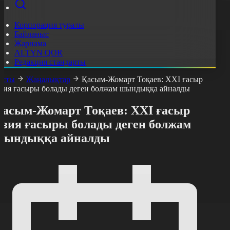
Корпорация туралы
Байланыс
Жарнама
ALTYN QOR
Редакция стандарты
асты
Жаңалықтар
Қасым-Жомарт Тоқаев: ХХІ ғасыр
зия ғасыры болады деген болжам шындыққа айналды
Қасым-Жомарт Тоқаев: ХХІ ғасыр
Азия ғасыры болады деген болжам
шындыққа айналды