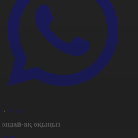
#Апта
Сондай-ақ оқыңыз
арлығы