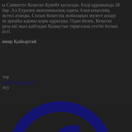
сы Саммитте Кеңеске Кувейт қосылды. Енді құрамында 28
л бар. Ал Еуразия экономикалық одағы Азия кеңесінің
еріктесі атанды. Сосын Кеңестің жобаларын жүзеге асыру
шін арнайы қаржы қоры құрылды. Одан бөлек, Кеңеске
лдағы екі жыл қайтадан Қазақстан төрағалық ететін болып
елісті.
анияр Қайыртай
втор
анияр Қайыртай
өлісу