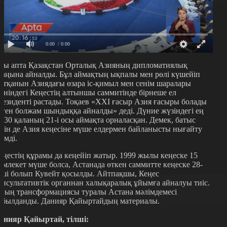
0:00
/ 0:00
сы апта Қазақстан Орталық Азияның дипломатиялық
лаңына айналды. Бұл аймақтың ықпалы мен рөлі күшейіп
атқанын Азиядағы өзара іс-қимыл мен сенім шаралары
өніндегі Кеңестің алтыншы саммитінде бірнеше ел
резиденті растады. Тоқаев «ХХІ ғасыр Азия ғасыры болады
еген болжам шындыққа айналды» деді. Дүние жүзіндегі ең
рі 30 қаланың 21-і осы аймақта орналасқан. Демек, батыс
шін де Азия кеңесіне мүше елдермен байланысты нығайту
иімді.
еңестің құрамы да кеңейіп жатыр. 1999 жылы кеңеске 15
емлекет мүше болса, Астанада өткен саммитте кеңеске 28-
нші болып Кувейт қосылды. Айтпақшы, Кеңес
онсультативтік органнан халықаралық ұйымға айналуы тиіс.
ның трансформациясы туралы Астана мәлімдемесі
абылданды. Данияр Қайыртайдың материалы.
анияр Қайыртай, тілші: