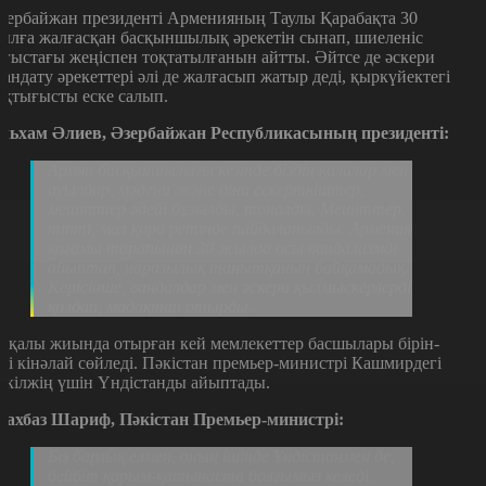
зербайжан президенті Арменияның Таулы Қарабақта 30
ылға жалғасқан басқыншылық әрекетін сынап, шиеленіс
оғыстағы жеңіспен тоқтатылғанын айтты. Әйтсе де әскери
рандату әрекеттері әлі де жалғасып жатыр деді, қыркүйектегі
ақтығысты еске салып.
льхам Әлиев, Әзербайжан Республикасының президенті:
Армян басқыншылығы кезінде біздің қалалар мен
ауылдар, мәдени және діни ескерткіштер,
мешіттер әдейі бұзылды, тоналды. Мешіттер,
тіпті, мал қора ретінде пайдаланылды. Армения
қоғамы тарапынан 30 жылда осы вандализмді
айыптап, наразылық танытқанын байқамадық.
Керісінше, вандалдар мен әскери қылмыскерлерді
қолдап, мадақтап отырды.
лқалы жиында отырған кей мемлекеттер басшылары бірін-
ірі кінәлай сөйледі. Пәкістан премьер-министрі Кашмирдегі
икілжің үшін Үндістанды айыптады.
ахбаз Шариф, Пәкістан Премьер-министрі:
Біз барлық елмен, оның ішінде Үндістанмен де,
бейбіт қарым-қатынаста болғымыз келеді.