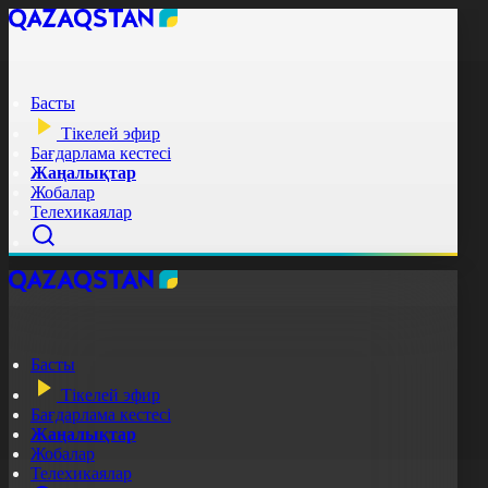
Басты
Тікелей эфир
Бағдарлама кестесі
Жаңалықтар
Жобалар
Телехикаялар
Басты
Тікелей эфир
Бағдарлама кестесі
Жаңалықтар
Жобалар
Телехикаялар