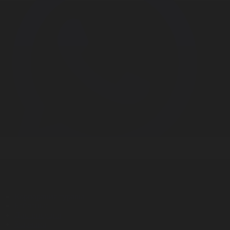
Корпорация туралы
Байланыс
Дистрибуция
Жарнама