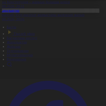
аңа Конституция – жарқын болашақ кепілі
7.08.2026, 20:11
Жаңалықтар
ұрылтай: Үгіт-насихат жұмыстары жалғасып жатыр
7.08.2026, 20:01
Басты
Тікелей эфир
Бағдарлама кестесі
Жаңалықтар
Жобалар
Телехикаялар
Мультсериалдар
Видеоархив