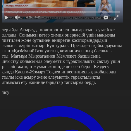
0:00
/ 0:00
елер айда Атырауда полипропилен шығаратын зауыт іске
осылады. Сонымен қатар химия өнеркәсібі үшін маңызды
олиэтилен және бутадиен өндіретін кәсіпорындардың
ұрылысы жүріп жатыр. Бұл туралы Президент қабылдауында
олған «ҚазМұнайГаз» ұлттық компаниясының басшысы
йтты. Мағмұм Мырзағалиев Мемлекет басшысына
аңғыстау облысында әлеуметтік тұрақтылықты сақтау үшін
үргізіліп жатқан жұмыс жөнінде де есеп берді. Кездесу
оңында Қасым-Жомарт Тоқаев инвестициялық жобаларды
ақтылы іске асыру және әлеуметтік тұрақтылықты
амтамасыз ету жөнінде бірқатар тапсырма берді.
өлісу