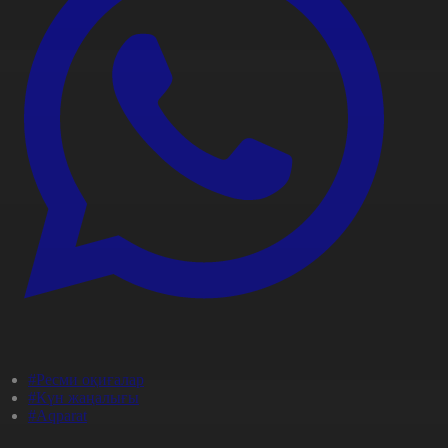
#Ресми оқиғалар
#Күн жаңалығы
#Aqparat