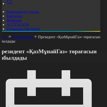
Корпорация туралы
Байланыс
Жарнама
ALTYN QOR
Редакция стандарты
асты
Жаңалықтар
Президент «ҚазМұнайГаз» төрағасын
абылдады
Президент «ҚазМұнайГаз» төрағасын
қабылдады