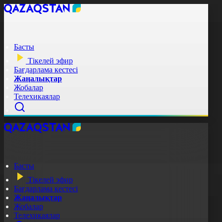
Басты
Тікелей эфир
Бағдарлама кестесі
Жаңалықтар
Жобалар
Телехикаялар
Басты
Тікелей эфир
Бағдарлама кестесі
Жаңалықтар
Жобалар
Телехикаялар