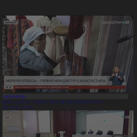
Жаңалықтар
ерейлі отбасы – тәрбие мен дәстүр сабақтастығы
7.08.2026, 20:19