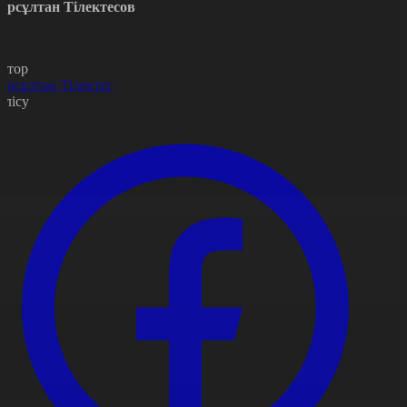
ұрсұлтан Тілектесов
втор
ұрсұлтан Тілектес
өлісу