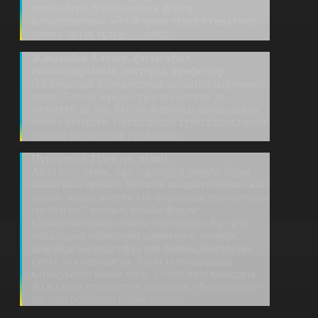
серпін беру. Халықаралық форум
қатысушылары «Әл-Фараби түркіге ғана емес,
әлемге ортақ тұлға», – дейді.
Жақыпбек Алтаев, философия
ғылымдарының докторы, профессор:
Әл-Фарабиді бренд ретінде қалыптастыруымыз
керек. Себебі мұндай тұлғаға жеткен де,
жетпеген де бар. Біз Әл-Фарабиді қаншалықты
биікке көтерсек, соншалықты түркі халықтарын,
өзімізді әлемге паш ете аламыз.
Нұрсұлтан Тілектес, тілші:
Айта кету керек, бұл – дәстүрлі форум. Бірақ
биылғысы ерекше. Өйткені осыдан бірнеше жыл
бұрын жарық көрген Әл-Фарабидің трактаттары
енгізілген 7 томдық кітабы форум
қатысушыларына сыйға тартылады. Бұл ұлы
ойшылдың еңбектерін дәріптеуге, әлемдік
деңгейде насихаттауға сеп болмақ.Форум екі
күнге жоспарланған. Бүгін ғалымдардың
қатысуымен жиын өтсе, 5 сәуір күні қаладағы
ЖОО-ның студенттері арасында «Фарабитану»
бағыты бойынша сайыс өтеді.