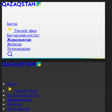
Басты
Тікелей эфир
Бағдарлама кестесі
Жаңалықтар
Жобалар
Телехикаялар
Басты
Тікелей эфир
Бағдарлама кестесі
Жаңалықтар
Жобалар
Телехикаялар