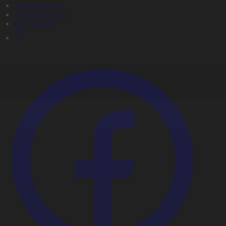
Телехикаялар
Мультсериалдар
Видеоархив