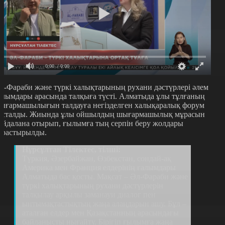
0:00
/ 0:00
л-Фараби және түркі халықтарының рухани дәстүрлері әлем
алымдары арасында талқыға түсті. Алматыда ұлы тұлғаның
ығармашылығын талдауға негізделген халықаралық форум
асталды. Жиында ұлы ойшылдың шығармашылық мұрасын
айдалана отырып, ғылымға тың серпін беру жолдары
арастырылды.
Нұрсұлтан Тілектес, тілші:
Түркия, Әзербайжан, Өзбекстан, сондай-ақ
Америка мен Франция елдерінің ғалымдары
Алматыда бас қосты. Мақсат – Әл-Фараби және
түркі халықтарының рухани дәстүрлерін
талқылау арқылы заманауи диалог пен
ынтымақтастықтың жаңа алаңдарын ашу. Бұл –
аталған елдер мен Қазақстанның арасындағы
байланысты нығайту. Бірігіп ғылымға жаңа