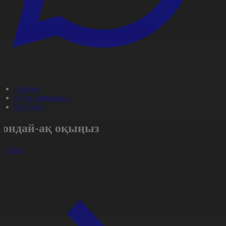
#Қоғам
#Күн жаңалығы
#Aqparat
Сондай-ақ оқыңыз
арлығы