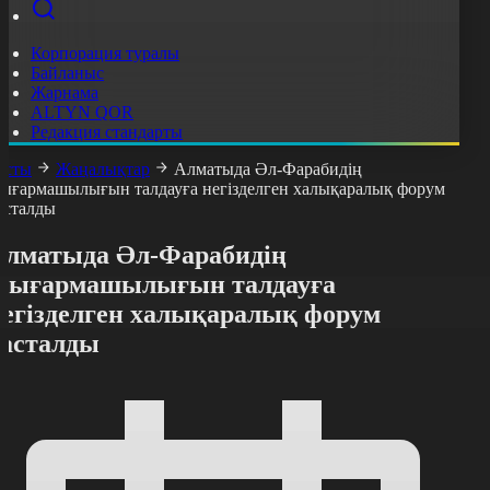
Корпорация туралы
Байланыс
Жарнама
ALTYN QOR
Редакция стандарты
асты
Жаңалықтар
Алматыда Әл-Фарабидің
ығармашылығын талдауға негізделген халықаралық форум
асталды
Алматыда Әл-Фарабидің
шығармашылығын талдауға
негізделген халықаралық форум
басталды