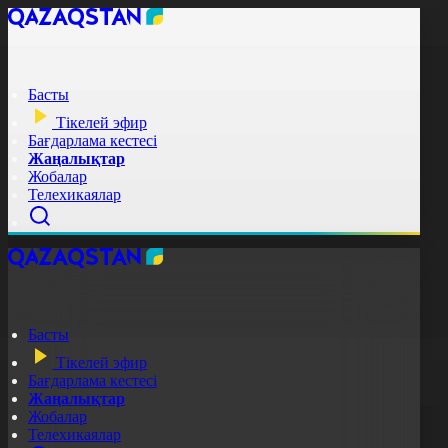
Басты
Тікелей эфир
Бағдарлама кестесі
Жаңалықтар
Жобалар
Телехикаялар
Басты
Тікелей эфир
Бағдарлама кестесі
Жаңалықтар
Жобалар
Телехикаялар