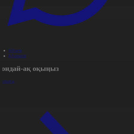
#Әлем
#Aqparat
Сондай-ақ оқыңыз
арлығы