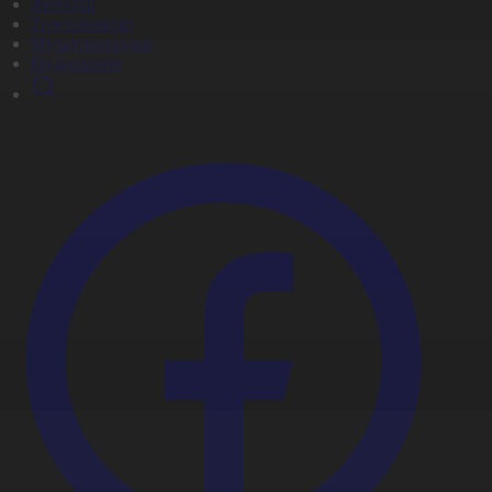
Жобалар
Телехикаялар
Мультсериалдар
Видеоархив