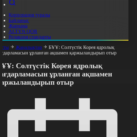
Корпорация туралы
Байланыс
Жарнама
ALTYN QOR
Редакция стандарты
асты
Жаңалықтар
БҰҰ: Солтүстік Корея ядролық
ағдарламасын ұрланған ақшамен қаржыландырып отыр
БҰҰ: Солтүстік Корея ядролық
бағдарламасын ұрланған ақшамен
қаржыландырып отыр