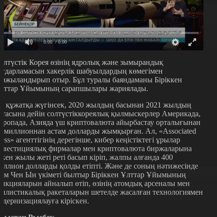
0:00
/ 0:00
олтүстік Корея өзінің ядролық және зымырандық
ағдарламасын хакерлік шабуылдардың көмегімен
аржыландырып отыр. Бұл туралы баяндаманы Біріккен
лттар Ұйымының сарапшылары жариялады.
л құжатқа жүгінсек, 2020 жылдың басынан 2021 жылдың
ртасына дейін солтүстіккореялық қылмыскерлер Америкада,
уропада, Азияда үш криптовалюта айырбастау орталығынан
0 миллионнан астам долларды жымқырған. Ал, «Associated
ress» агенттігінің дерегінше, кибер кеңістіктегі ұрылар
нвестициялық фирмалар мен криптовалюта биржаларына
ткен жылы жеті реті басып кіріп, жалпы алғанда 400
иллион долларды қолды етіпті. Және де соның нәтижесінде
им Чен Ын үкіметі былтыр Біріккен Ұлттар Ұйымының
анкцияларын айналып өтіп, өзінің атомдық арсеналы мен
аллистикалық ракеталарын шетелде жасалған технологиямен
одернизациялауға кіріскен.