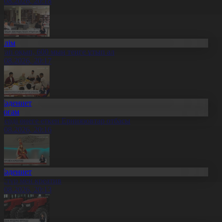
8.08.2026, 20:18
Білім
ітап оқып, 600 мың теңге ұтып ал
8.08.2026, 20:17
Мәдениет
Қоғам
нерді өнеге еткен Ерниязовтар отбасы
8.08.2026, 20:16
Мәдениет
әстүр мен креатив
8.08.2026, 20:13