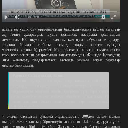
0:00
/ 0:00
лемдегі ең үздік оқу орындарының бағдарламасына кірген кітаптар
азақ тіліне аударылды. Бүгін көпшілік назарына ұсынылған
кадемиялық 100 оқулық сан саланы қамтиды. «Рухани жаңғыру:
олашаққа бағдар» жобасы аясында жарық көрген туынды
емлекеттік хатшы Қырымбек Көшербаевтың төрағалығымен өткен
лттық комиссияның отырысында таныстырылды. Жиында Қоғамдық
ананы жаңғырту бағдарламасы аясында жүзеге асқан бірқатар
ұмыстар баяндалды.
Раушан Сайлауқызы, тілші:
Әлемнің құнды кітаптары енді қазақша сөйлейді.
Гарвард, Оксфорд университеттерінің үздік
оқулықтары мінекей менің қолымда тұр. Бұл еңбек
енді сіздерге де қолжетімді. Өйткені әрқайсысы 10
мың данадан басып шығарылды. Әрі электронды
нұсқасы да бар.
017 жылы басталған аударма жұмыстарына 300ден астам маман
ұмылды. Жүз кітаптың бірнешеуін ағылшын тілінен аударуға үлес
осқан автордың бірі – Әділбек Жапақ. Болашақ бағдарламасының