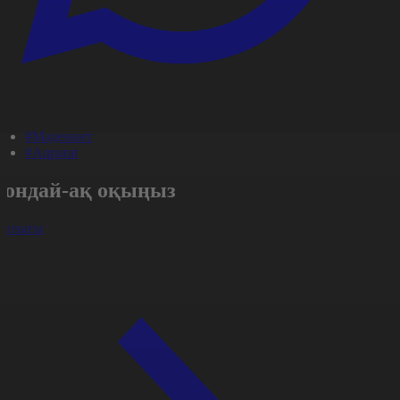
#Мәдениет
#Aqparat
Сондай-ақ оқыңыз
арлығы