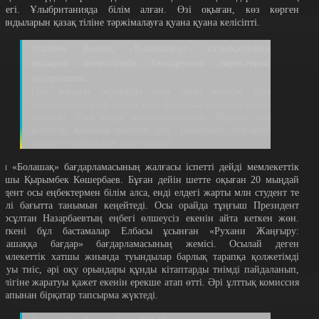
үлегі. Ұлыбританияда білім алған. Өзі оқыған, көз көрген
уындыларын қазақ тіліне тәржімалауға қуана қуана келісіпті.
Әділбек Жапақ, «Қазақпарат» халықаралық
ақпарат агенттігінің басқарушы директоры,
аудармашы:
Сол жаңағы оқулықты өзім оқып келдім. Сол
университетте бір сөреде сала бойынша кітаптар толып
тұратын. Сол кезде армандайтынбыз. Шіркін осы
кітаптар қазақша сөйлесе деп. Ішіміздегі сол арзу
арманға орайласқан жоба болды.
ұл «Болашақ» бағдарламасының жалғасы іспетті дейді мемлекеттік
атшы Қырымбек Көшербаев. Бұған дейін шетте оқыған 20 мыңдай
тудент осы еңбектермен білім алса, енді елдегі жарты млн студент те
үрлі бағытта танымын кеңейтеді. Осы орайда тұңғыш Президент
ұрсұлтан Назарбаевтың еңбегі өлшеусіз екенін айта кеткен жөн.
йткені бұл бастамалар Елбасы ұсынған «Рухани Жаңғыру:
олашаққа бағдар» бағдарламасының жемісі. Осылай деген
емлекеттік хатшы жиында туындылар барлық тарапқа қолжетімді
олуы тиіс, әрі оқу орындары құнды кітаптарды тиімді пайдаланып,
гілігіне жаратуы қажет екенін ерекше атап өтті. Әрі ұлттық комиссия
арапынан бірқатар тапсырма жүктеді.