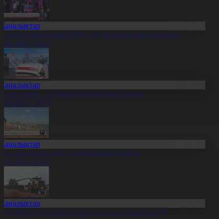
Жаңалықтар
Болашақ ойындары-2026»: 180 млн қаралым жиналды
7.08.2026, 20:15
Жаңалықтар
қкерегешың – ақ жартасқа қашалған тарих
7.08.2026, 20:14
Жаңалықтар
иыл тұзды көлдерде 6 адам қайтыс болған
7.08.2026, 20:13
Жаңалықтар
резидент солтүстіктегі тұрғындарды облыстың 90