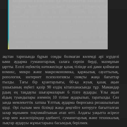
Қырымбек Көшербаев, ҚР Мемлекеттік хатшысы:
Балалар және жасөспірімдер әдебиеті гуманитарлық
және әдебиет басқа да өзекті аударма бағыттарын
қамтитын тұрақты жұмыс жоспары жасалсын. Қазақ
ағылшын ағылшын қазақ сөздігі барлық оқу орнына
жеткізілсін. 100 оқулықтың элеткронды нұсқасы латын
ғарпында жариялануы қажет. Сонымен бірге қазақ
әдебиетінің классикалық туындылары кітап.кз және
«Ашық» кітапханасы негізінде латын графикасына
көшірілсін.
азақстан тарихында бұрын соңды болмаған көлемді әрі күрделі
ылыми аударма гуманитарлық салаға серпін берді, мазмұнын
аңартты. Еселі еңбектің нәтижесінде қазақ тілінде әлі дами қоймаған
кономикс, микро және макроэкономика, қаржылық сауаттылық,
нтропология, интернет психологиясы сияқты жаңа бағыттар
амтылды. Тағы бір қуантарлығы, 60-қа жуық қазақ ақын
азушысының еңбегі қазір 90 елдің кітапханасында тұр. Мамандар
лардың ең таңдаулы шығармаларын 6 тілге аударды. Ұлы ақын
байдың туындылары әлемнің 10 тіліне аударылып, таратылды. Сөз
оңында мемлекеттік хатшы Ұлттық аударма бюросына ризашылығын
ілдірді. Әрі ғылым мен білімді жаңа деңгейге көтеруге бағытталған
аралар мұнымен тоқтамайтынын атап өтті. Алдағы уақытта әсіресе
алалар мен жасөспірімдер әдебиеті, гуманитарлық және техникалық
қулықтар аударуы жұмыстарына басымдық берілмек.