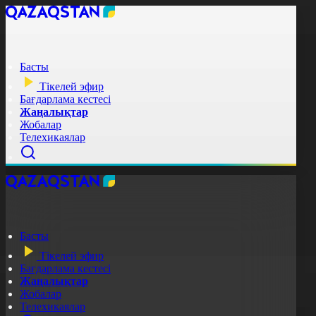
Басты
Тікелей эфир
Бағдарлама кестесі
Жаңалықтар
Жобалар
Телехикаялар
Басты
Тікелей эфир
Бағдарлама кестесі
Жаңалықтар
Жобалар
Телехикаялар