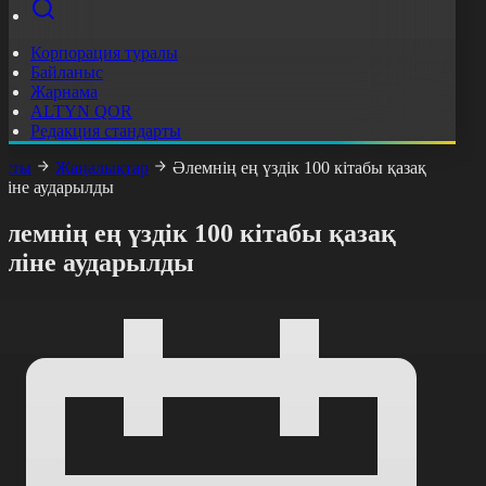
Корпорация туралы
Байланыс
Жарнама
ALTYN QOR
Редакция стандарты
асты
Жаңалықтар
Әлемнің ең үздік 100 кітабы қазақ
іліне аударылды
лемнің ең үздік 100 кітабы қазақ
іліне аударылды