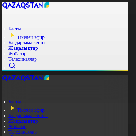
Басты
Тікелей эфир
Бағдарлама кестесі
Жаңалықтар
Жобалар
Телехикаялар
Басты
Тікелей эфир
Бағдарлама кестесі
Жаңалықтар
Жобалар
Телехикаялар