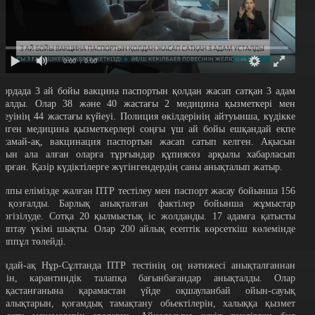
0:00
/ 0:00
лордада 3 ай бойы вакцина паспортын қолдан жасап сатқан 3 адам
сталды. Олар 38 және 40 жастағы 2 медицина қызметкері мен
іреуінің 44 жастағы күйеуі. Полиция өкілдерінің айтуынша, күдікке
лінген медицина қызметкерлері соңғы үш ай бойы ешқандай екпе
асамай-ақ, вакцинация паспортын жасап сатып келген. Ақысын
лдын ала алған оларға тұрғындар құпиясөз арқылы хабарласып
тырған. Қазір күдіктілерге жүгінгендердің саны анықталып жатыр.
алпы елімізде жалған ПТР тестілеу мен паспорт жасау бойынша 156
с қозғалды. Барлық анықталған фактілер бойынша жұмыстар
үргізілуде. Сотқа 20 қылмыстық іс жолданды. 17 адамға қатысты
йыптау үкімі шықты. Олар 200 айлық есептік көрсеткіш көлемінде
йыппұл төлейді.
ондай-ақ Нұр-Сұлтанда ПТР тестінің оң нәтижесі анықталғаннан
ейін, карантиндік талапқа бағынбағандар анықталды. Олар
ауқастанғанына қарамастан үйде оқшауланбай ойын-сауық
рталықтарын, қоғамдық тамақтану обьектілерін, халыққа қызмет