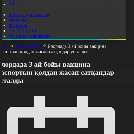
Корпорация туралы
Байланыс
Жарнама
ALTYN QOR
Редакция стандарты
асты
Жаңалықтар
Елордада 3 ай бойы вакцина
аспортын қолдан жасап сатқандар ұсталды
Елордада 3 ай бойы вакцина
паспортын қолдан жасап сатқандар
ұсталды