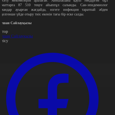
өрсету мекемелерін аралаған. Айналасына қауіп төндірген бұл
заматтарға 87 510 теңге айыппұл салынды. Сан-эпидемиолог
амандар ауырған жағдайда, өзгеге инфекция таратпай әбден
мделгенше үйде отыру тиіс екенін тағы бір еске салды.
аушан Сайлауқызы
втор
аушан Сайлауқызы
өлісу