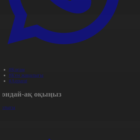
#Қоғам
#Күн жаңалығы
#Aqparat
Сондай-ақ оқыңыз
арлығы