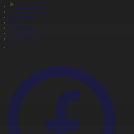
Тікелей эфир
Бағдарлама кестесі
Жаңалықтар
Жобалар
Телехикаялар
Мультсериалдар
Видеоархив