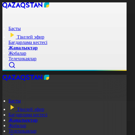
Басты
Тікелей эфир
Бағдарлама кестесі
Жаңалықтар
Жобалар
Телехикаялар
Басты
Тікелей эфир
Бағдарлама кестесі
Жаңалықтар
Жобалар
Телехикаялар