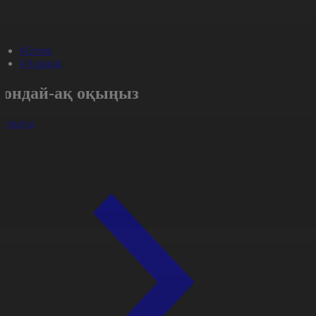
#Әлем
#Aqparat
Сондай-ақ оқыңыз
арлығы