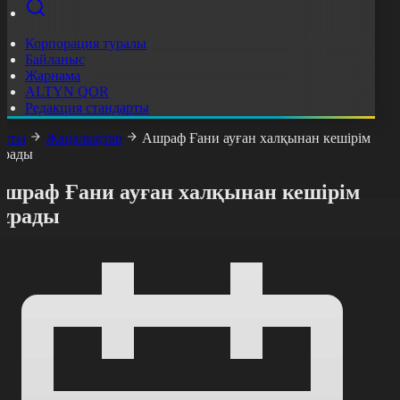
Корпорация туралы
Байланыс
Жарнама
ALTYN QOR
Редакция стандарты
асты
Жаңалықтар
Ашраф Ғани ауған халқынан кешірім
ұрады
Ашраф Ғани ауған халқынан кешірім
сұрады