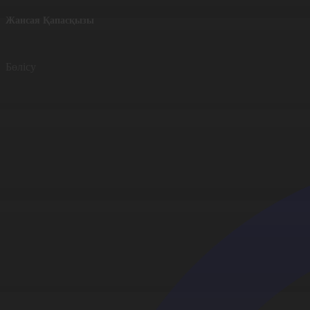
Жансая Қапасқызы
Бөлісу