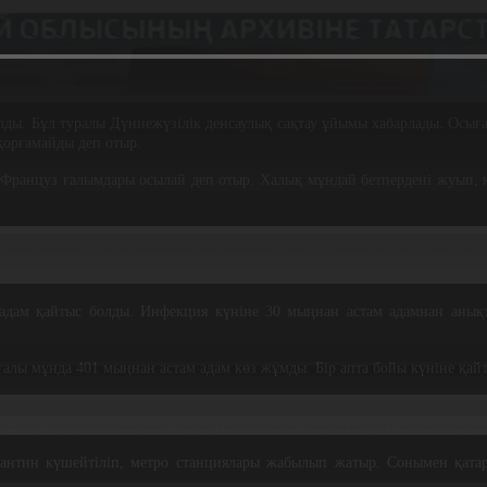
ды. Бұл туралы Дүниежүзілік денсаулық сақтау ұйымы хабарлады. Осыға
 қорғамайды деп отыр.
Француз ғалымдары осылай деп отыр. Халық мұндай бетпердені жуып, қ
дәлелденген. Олар вирустан 90 пайызға дейін қорғайды. Ал матадан,
адам қайтыс болды. Инфекция күніне 30 мыңнан астам адамнан анықтал
ғалы мұнда 401 мыңнан астам адам көз жұмды. Бір апта бойы күніне қай
рек. Қазір қиын кезең. Алайда ұлт болып, осы күресте қайтыс болғанда
рантин күшейтіліп, метро станциялары жабылып жатыр. Сонымен қатар