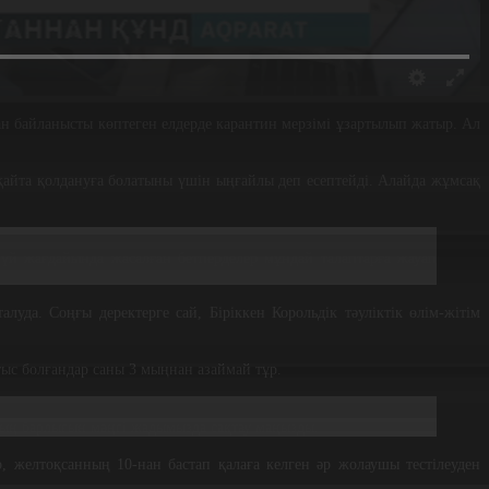
н байланысты көптеген елдерде карантин мерзімі ұзартылып жатыр. Ал
айта қолдануға болатыны үшін ыңғайлы деп есептейді. Алайда жұмсақ
 үй жағдайында жасалған бетперделер мұндай талаптарға жауап
уда. Соңғы деректерге сай, Біріккен Корольдік тәуліктік өлім-жітім
тыс болғандар саны 3 мыңнан азаймай тұр.
рдың барлығын мәңгі жадымызда сақтау маңызды.
, желтоқсанның 10-нан бастап қалаға келген әр жолаушы тестілеуден