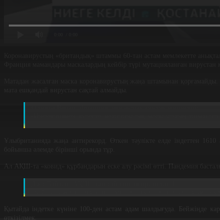
0:00
/ 0:00
Коронавирустың «британдық» штаммы 60-тан астам мемлекетте анықтал
Франция мамандары маскалардың кейбір түрі мутацияланған вирустан
Матадан жасалған маска коронавирустың жаңа штамынан қорғамайды. 
мата ешқандай вирустан сақтай алмайды.
Оливье Веран, Франция денсаулық сақтау министрі:
-Инфекциямен күресте медициналық маскалардың тиімділігі 
бермейді.
Ұлыбританияда жаңа антирекорд. Өткен тәулікте елде індеттен 1610 
бойынша әлемде бірінші орында тұр.
Ал АҚШ-та «ковид» құрбандарын еске алу рәсімі өтті. Пандемия бастал
Джо Байден, АҚШ-тың сайланған президенті:
-Қайғыны жеңілдету үшін өмірден өткендерді еске алуымыз ке
Қытайда індетке күніне 100-ден астам адам шалдығуда. Бейжіңде ка
өткізілмек.