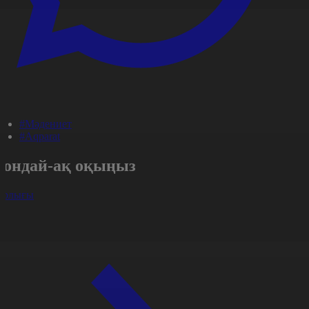
#Мәдениет
#Aqparat
Сондай-ақ оқыңыз
арлығы