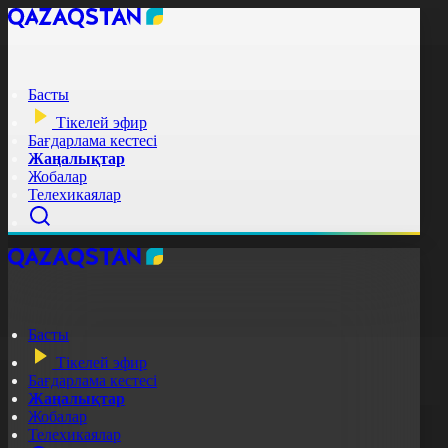
Басты
Тікелей эфир
Бағдарлама кестесі
Жаңалықтар
Жобалар
Телехикаялар
Басты
Тікелей эфир
Бағдарлама кестесі
Жаңалықтар
Жобалар
Телехикаялар