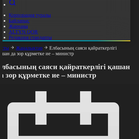
Корпорация туралы
Байланыс
Жарнама
ALTYN QOR
Редакция стандарты
асты
Жаңалықтар
Елбасының саяси қайраткерлігі
ашан да зор құрметке ие – министр
Елбасының саяси қайраткерлігі қашан
а зор құрметке ие – министр