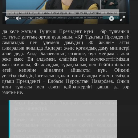
0:00
/ 0:00
лда келе жатқан Тұңғыш Президент күні – бір тұлғаның
мес, тұтас ұлттың ортақ қуанышы. «ҚР Тұңғыш Президенті:
асампаздық пен үдемелі дамудың 30 жылы» атты
алықаралық жиында Ақпарат және қоғамдық даму министрі
сылай деді. Аида Балаеваның сөзінше, бұл мейрам - жәй
ереке емес. Ең алдымен, елдігіміз бен мемлекеттігіміздің
дами символы, 30 жылдық тұрақтылық пен бейбітшіліктің
ірегей кепіліне айналған айшықты күн. Өйкені
әуелсіздігіміздің іргетасын қалап, оны баянды еткен елміздің
ұңғыш Президенті – Елбасы Нұрсұлтан Назарбаев. Оның
арихи тұлғасы мен саяси қайраткерлігі қашан да зор
ұрметке ие.
Аида Балаева, ҚР Ақпарат және қоғамдық
даму министрі:
Расында да, қазақ деген ұлтты әлемге танытып,
Қазақстан деген елді дүние төріне оздырған
Елбасының осы парасатты еңбегі, салиқалы
саясаты. Содан болар, бұл мереке бір тұлға емес,
тұтас ұлттың, тәуелсіз жұрттың ортақ қуанышы