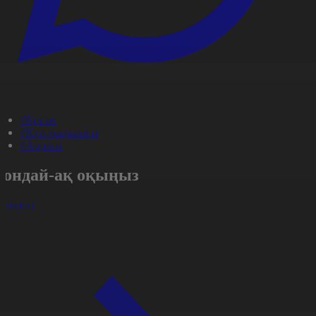
#Қоғам
#Күн жаңалығы
#Aqparat
Сондай-ақ оқыңыз
арлығы