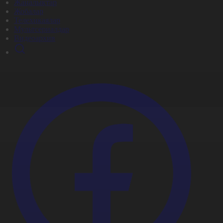
Жаңалықтар
Жобалар
Телехикаялар
Мультсериалдар
Видеоархив