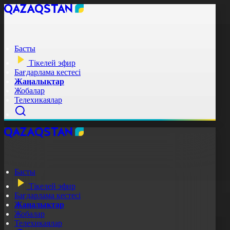
Басты
Тікелей эфир
Бағдарлама кестесі
Жаңалықтар
Жобалар
Телехикаялар
Басты
Тікелей эфир
Бағдарлама кестесі
Жаңалықтар
Жобалар
Телехикаялар