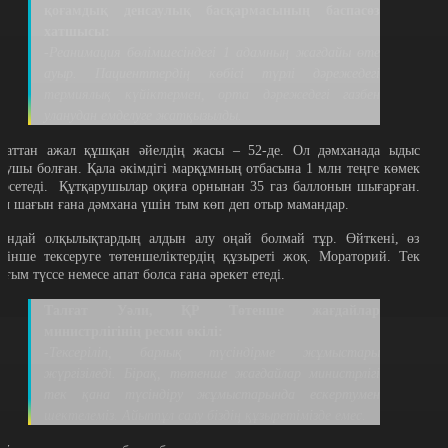
қоғамдық денсаулық басқармасының баспасөз
хатшысы:
-Реанимация бөлімшесіндегі 1 адамның жағдайы өте
ауыр. Пациенттердің көбісі түрлі дәрежедегі
термиялық күйіктермен, орта дәрежедегі газбен
уланудан емделуге жатқызылды.
паттан ажал құшқан әйелдің жасы – 52-де. Ол дәмханада ыдыс
уушы болған. Қала әкімдігі марқұмның отбасына 1 млн теңге көмек
өрсетеді.
Құтқарушылар оқиға орнынан 35 газ баллонын шығарған.
ұл шағын ғана дәмхана үшін тым көп деп отыр мамандар.
ұндай олқылықтардың алдын алу оңай болмай тұр. Өйткені, өз
етінше тексеруге төтеншеліктердің құзыреті жоқ. Мораторий. Тек
ағым түссе немесе апат болса ғана әрекет етеді.
Талғат Уәли, ҚР Төтенше жағдайлар
министрлігінің ресми өкілі:
-Тексеріліп, барлық түсіндірме жұмыстары
жүргізіледі. Бірақ, төтенше жағдайлар министрлігі
тек қана түсіндіру жұмыстарында ескертумен
шектелеміз. Айыппұл салу біздің құзыретімізде емес.