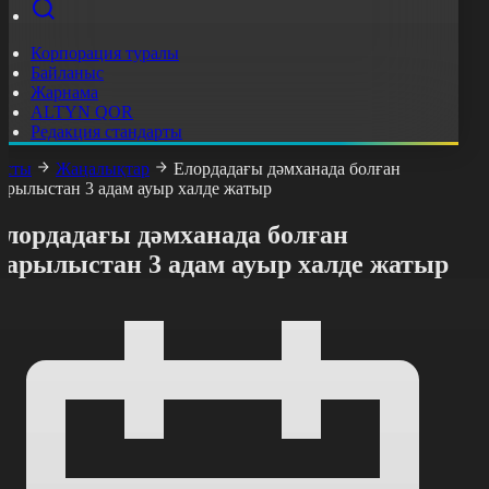
Корпорация туралы
Байланыс
Жарнама
ALTYN QOR
Редакция стандарты
асты
Жаңалықтар
Елордадағы дәмханада болған
арылыстан 3 адам ауыр халде жатыр
Елордадағы дәмханада болған
жарылыстан 3 адам ауыр халде жатыр