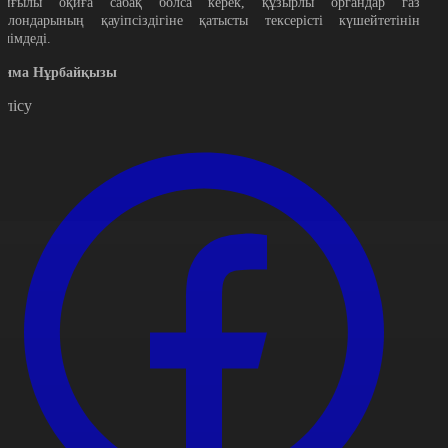
айғылы оқиға сабақ болса керек, құзырлы органдар газ
аллондарының қауіпсіздігіне қатысты тексерісті күшейтетінін
әлімдеді.
сима Нұрбайқызы
өлісу