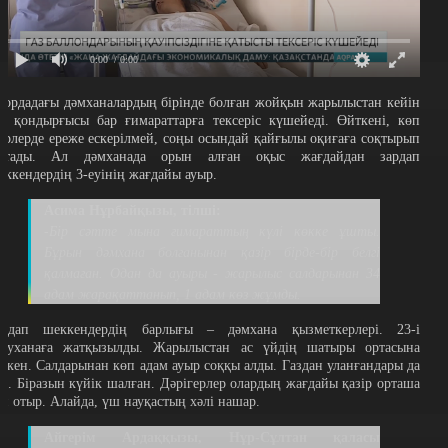
0:00
/ 0:00
лордадағы дәмханалардың бірінде болған жойқын жарылыстан кейін
аз қондырғысы бар ғимараттарға тексеріс күшейеді. Өйткені, көп
ерлерде ереже ескерілмей, соңы осындай қайғылы оқиғаға соқтырып
атады. Ал дәмханада орын алған оқыс жағдайдан зардап
еккендердің 3-еуінің жағдайы ауыр.
Асима Нұрбайқызы, тілші:
-Бір сәтте мына ғимараттың күлі көкке ұшты.
Бұрын дәмхана болғанынан қазір бірде-бір белгі
қалмаған. Одан да ауыры - жарылыс салдарынан 34
адам жарақаттанып, 1 адам көз жұмды.
ардап шеккендердің барлығы – дәмхана қызметкерлері. 23-і
уруханаға жатқызылды. Жарылыстан ас үйдің шатыры ортасына
үскен. Салдарынан көп адам ауыр соққы алды. Газдан уланғандары да
ар. Біразын күйік шалған. Дәрігерлер олардың жағдайы қазір орташа
еп отыр. Алайда, үш науқастың хәлі нашар.
Айгерім Ардаққызы, Нұр-Сұлтан қаласы