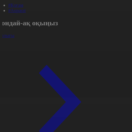
#Қоғам
#Aqparat
Сондай-ақ оқыңыз
арлығы