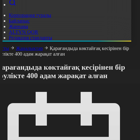
Корпорация туралы
Байланыс
Жарнама
ALTYN QOR
Редакция стандарты
асты
Жаңалықтар
Қарағандыда көктайғақ кесірінен бір
әулікте 400 адам жарақат алған
арағандыда көктайғақ кесірінен бір
әулікте 400 адам жарақат алған