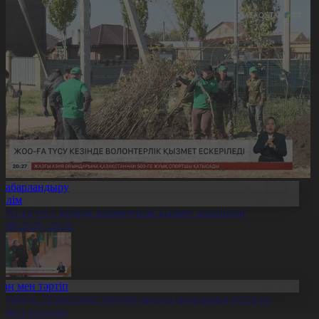
Хабарландыру
Білім
ОО-ға түсу кезінде волонтерлік қызмет ескеріледі
5.08.2026, 20:11
Заң мен тәртіп
қтөбеде 10 миллион теңгені заңсыз айналымға енгізген
үдікті ұсталды