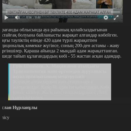
0:00
/ 0:00
арағанды облысында ауа райының қолайсыздығынан
өктайғақ болуына байланысты жарақат алғандар көбейген.
оңғы тәуліктің өзінде 420 адам түрлі жарақатпен
едициналық көмекке жүгінсе, соның 200-ден астамы - жаяу
үргіншілер. Қараша айында 2 мыңдай адам жарақаттанған.
өшеде тайып құлағандардың көбі - 55 жастан асқан адамдар.
Ерік Шонбаев, Х. Мақажанов атындағы
Травматология және ортопедия ауруханасы
ахуал орталығының меңгерушісі:
Жарақат алғандардың көбі стационарға
жатқызылды. Қазір 60 адам ем қабылдауда. Көбі
үлкен кісілер. Жасы келген адамдардың сүйегі
сынғыш келеді.
услан Нұрланұлы
өлісу