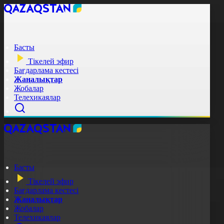
Басты
Тікелей эфир
Бағдарлама кестесі
Жаңалықтар
Жобалар
Телехикаялар
Басты
Тікелей эфир
Бағдарлама кестесі
Жаңалықтар
Жобалар
Телехикаялар