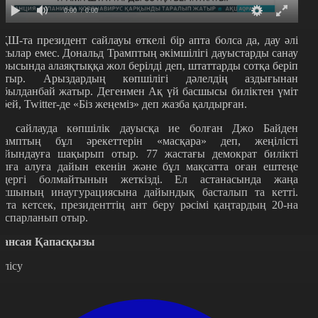
0:00
/ 0:00
ҚШ-та президент сайлауы өткелі бір апта болса да, дау әлі
асылар емес. Дональд Трамптың әкімшілігі дауыстарды санау
арысында алаяқтыққа жол берілді деп, штаттарды сотқа беріп
атыр. Арыздардың көпшілігі дәлелдің аздығынан
абылданбай жатыр. Дегенмен Ақ үй басшысы биліктен үміт
збей, Twitter-де «Біз жеңеміз» деп жазба қалдырған.
л сайлауда көпшілік дауысқа ие болған Джо Байден
рамптың бұл әрекеттерін «масқара» деп, жеңілісті
ойындауға шақырып отыр. 77 жастағы демократ билікті
олға алуға дайын екенін және бұл мақсатта оған ештеңе
едергі болмайтынын жеткізді. Ел астанасында жаңа
асшының инаугурациясына дайындық басталып та кетті.
йта кетсек, президенттің ант беру рәсімі қаңтардың 20-на
оспарланып отыр.
ансая Қапасқызы
өлісу