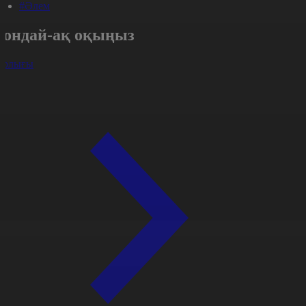
#Әлем
Сондай-ақ оқыңыз
арлығы