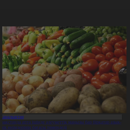
Жаңалықтар
азақстанда апта ішінде әлеуметтік маңызы бар бірқатар азық-
үлік өнімдерінің бағасы төмендеді