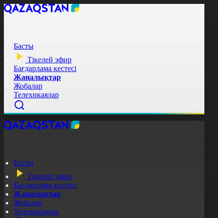
Басты
Тікелей эфир
Бағдарлама кестесі
Жаңалықтар
Жобалар
Телехикаялар
Басты
Тікелей эфир
Бағдарлама кестесі
Жаңалықтар
Жобалар
Телехикаялар