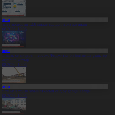
Қоғам
ызмет экспорты 12,8 миллиард долларға ұлғайды
7.08.2026, 10:06
Спорт
Болашақ ойындары – 2026»: Фиджитал-би бойынша үздіктер
нықталып жатыр
7.08.2026, 10:05
Қоғам
ұс еті мен тауық жұмыртқасын өндіру қарқын алды
7.08.2026, 10:05