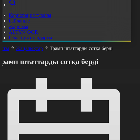
Корпорация туралы
Байланыс
Жарнама
ALTYN QOR
Редакция стандарты
асты
Жаңалықтар
Трамп штаттарды сотқа берді
Трамп штаттарды сотқа берді