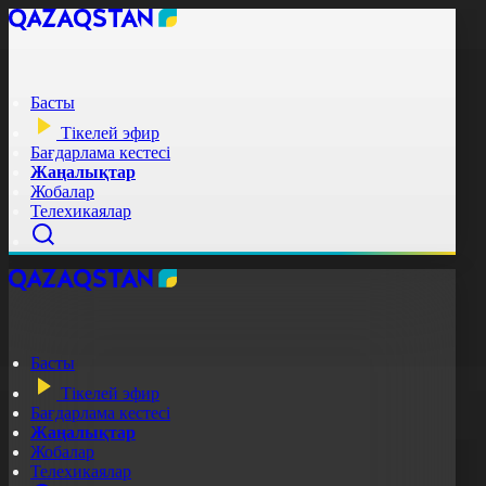
Басты
Тікелей эфир
Бағдарлама кестесі
Жаңалықтар
Жобалар
Телехикаялар
Басты
Тікелей эфир
Бағдарлама кестесі
Жаңалықтар
Жобалар
Телехикаялар