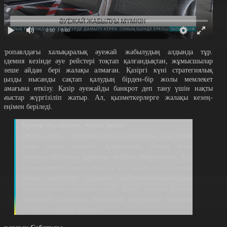
0:00
/ 0:00
етропавлдағы халықаралық әуежай жабылудың алдында тұр.
андемия кезінде әуе рейстері тоқтап қалғандықтан, жұмысшылар
ірнеше айдан бері жалақы алмаған. Қазіргі күні стратегиялық
аңызды нысанды сақтап қалудың бірден-бір жолы мемлекет
арамағына өткізу. Қазір әуежайды банкрот деп тану үшін нақты
ұмыстар жүргізіліп жатыр. Ал, қызметкерлерге жалақы кезең-
езеңімен беріледі.
Құмар Ақсақалов, облыс әкімі:
-Жұма күні 5 миллион теңге аударылды, осы апта
тағы сонша төлейді. Қарашаның 10-ына дейін
жалақы бойынша қарызды жабуға тырысамыз. Бұл
демеушілердің берген ақшасы. Екі айдан кейін әуежай
облыс әкімдігіне қарасты әлеуметтік-кәсіпкерлік
корпорациясы меншігіне өтеді. Келесі жылдан бастап
мекеменің шығынын толықтай жергілікті бюджет
есебінен өтейтін боламыз.