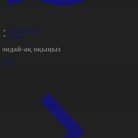
#Басты ақпарат
#Қоғам
Сондай-ақ оқыңыз
арлығы