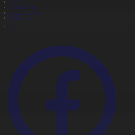
Жобалар
Телехикаялар
Мультсериалдар
Видеоархив