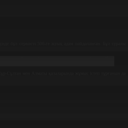
үнде бұл сервисті 500-ге жуық адам пайдаланған. Бұл туралы
норлыққа беруден бас тартса, алтауы келісім берген. Күні
ім берген, 400-і бас тартқан», - деді министр.
Нұр-Сұлтан мен Алматы қалаларында жұмыс істеп тұрғанын да