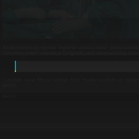
Қазақстандықтар egov.kz порталы арқылы мәйіт донорлығына 
Сенаттың үкімет сағатында Цифрлық даму, инновациялар және 
«Денсаулық сақтау министірлігінің мәлімдеуінше, Коде
кеше ғана бұл қызмет электронды үкімет порталына енгізі
Сонымен қатар Мусин қайтыс болу туралы куәлікті алу проц
айтты.
Бөлісу