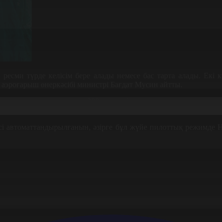
ресми түрде келісім бере алады немесе бас тарта алады. Екі к
аэроғарыш өнеркәсібі министрі Бағдат Мусин айтты.
кс аясында қағаз жүзінде 300 адам қайтыс болған соң ағзасын до
лді, қазірдің өзінде 500-ге жуық өтініш келіп түсті. 60 адам келіс
есі автоматтандырылғанын, әзірге бұл жүйе пилоттық режимде 