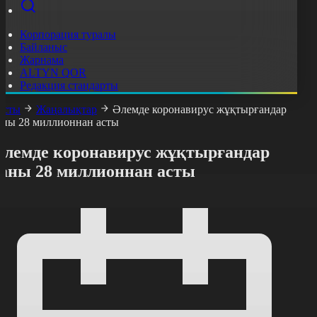
Корпорация туралы
Байланыс
Жарнама
ALTYN QOR
Редакция стандарты
асты
Жаңалықтар
Әлемде коронавирус жұқтырғандар
аны 28 миллионнан асты
Әлемде коронавирус жұқтырғандар
саны 28 миллионнан асты