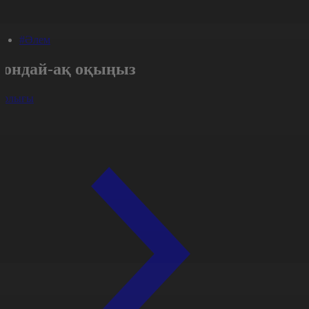
#Әлем
Сондай-ақ оқыңыз
арлығы