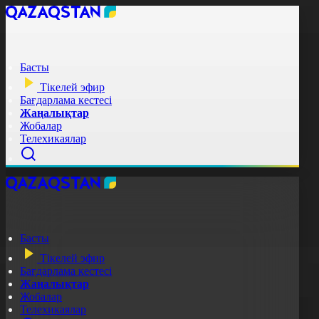
Басты
Тікелей эфир
Бағдарлама кестесі
Жаңалықтар
Жобалар
Телехикаялар
Басты
Тікелей эфир
Бағдарлама кестесі
Жаңалықтар
Жобалар
Телехикаялар