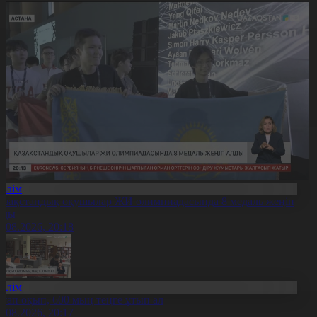
Білім
азақстандық оқушылар ЖИ олимпиадасында 8 медаль жеңіп
лды
8.08.2026, 20:18
Білім
ітап оқып, 600 мың теңге ұтып ал
8.08.2026, 20:17