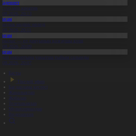
Мәдениет
әстүр мен креатив
8.08.2026, 20:13
Қоғам
тандық өндіріс өрледі
8.08.2026, 20:11
Қоғам
ұрылыс — ел дамуының қозғаушы күші
8.08.2026, 20:09
Қоғам
идай импортына уақытша тыйым салынды
8.08.2026, 20:07
Басты
Тікелей эфир
Бағдарлама кестесі
Жаңалықтар
Жобалар
Телехикаялар
Мультсериалдар
Видеоархив