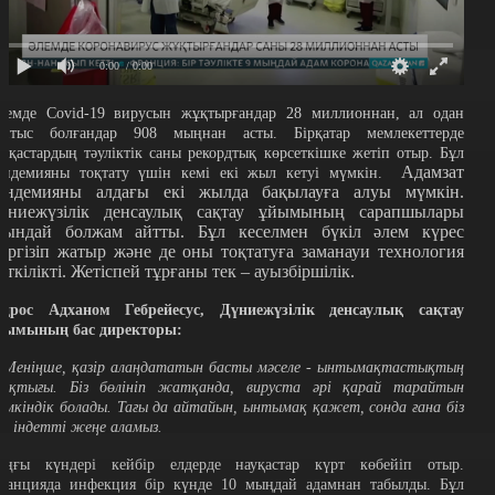
0:00
/ 0:00
лемде Covid-19 вирусын жұқтырғандар 28 миллионнан, ал одан
айтыс болғандар 908 мыңнан асты. Бірқатар мемлекеттерде
ауқастардың тәуліктік саны рекордтық көрсеткішке жетіп отыр. Бұл
Адамзат
андемияны тоқтату үшін кемі екі жыл кетуі мүмкін.
андемияны алдағы екі жылда бақылауға алуы мүмкін.
үниежүзілік денсаулық сақтау ұйымының сарапшылары
сындай болжам айтты. Бұл кеселмен бүкіл әлем күрес
үргізіп жатыр және де оны тоқтатуға заманауи технология
еткілікті. Жетіспей тұрғаны тек – ауызбіршілік.
едрос Адханом Гебрейесус, Дүниежүзілік денсаулық сақтау
йымының бас директоры:
 Меніңше, қазір алаңдататын басты мәселе - ынтымақтастықтың
оқтығы. Біз бөлініп жатқанда, вируста әрі қарай тарайтын
үмкіндік болады. Тағы да айтайын, ынтымақ қажет, сонда ғана біз
ұл індетті жеңе аламыз.
оңғы күндері кейбір елдерде науқастар күрт көбейіп отыр.
ранцияда инфекция бір күнде 10 мыңдай адамнан табылды. Бұл