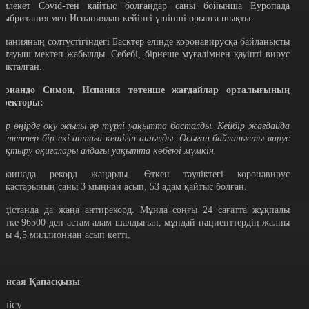
емлекет Covid-тен қайтыс болғандар саны бойынша Еуропада
лыбритания мен Испаниядан кейінгі үшінші орынға шықты.
спанияның солтүстігіндегі Басктер елінде коронавирусқа байланысты
астауыш мектеп жабылды. Себебі, бірнеше мұғалімнен қауіпті вирус
нықталған.
ернандо Симон, Испания төтенше жағдайлар орталығының
иректоры:
 Әр өңірде оқу жылы әр түрлі уақытта басталды. Кейбір жағдайда
ектептер бір-екі аптаға кешігіп ашылды. Осыған байланысты вирус
ұқтыру оқиғалары алдағы уақытта көбеюі мүмкін.
краинада рекорд жаңарды. Өткен тәуліктегі коронавирус
ауқастарының саны 3 мыңнан асып, 53 адам қайтыс болған.
ндістанда да жаңа антирекорд. Мұнда соңғы 24 сағатта жұқпалы
ертке 96500-ден астам адам шалдығып, мұндай пациенттердің жалпы
аны 4,5 миллионнан асып кетті.
ансая Қапасқызы
өлісу