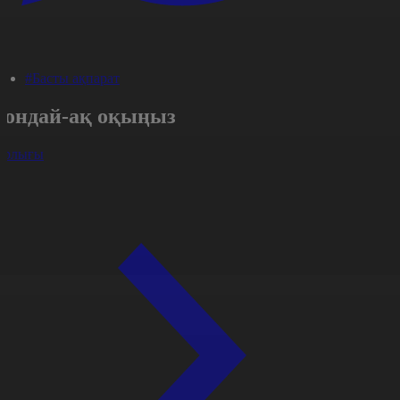
#Басты ақпарат
Сондай-ақ оқыңыз
арлығы