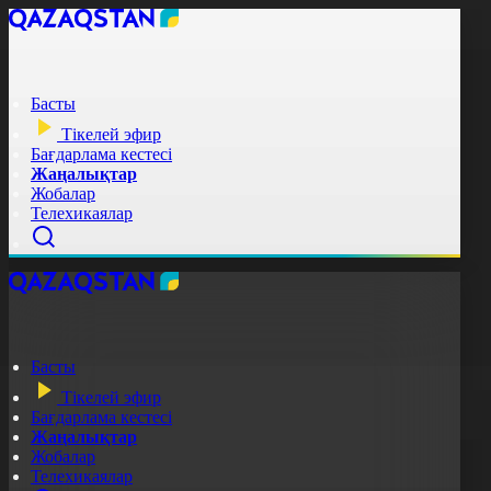
Басты
Тікелей эфир
Бағдарлама кестесі
Жаңалықтар
Жобалар
Телехикаялар
Басты
Тікелей эфир
Бағдарлама кестесі
Жаңалықтар
Жобалар
Телехикаялар