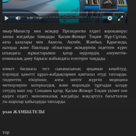
0:00
/ 0:00
ремьер-Министр мен әкімдер Президентке елдегі коронавирус
ойынша жағдайды баяндады. Қасым-Жомарт Тоқаев Нұр-Сұлтан,
лматы қалалары мен Ақмола, Ақтөбе, Жамбыл, Қарағанды,
ызылорда және Павлодар облыстары әкімдерінің індетпен күрес
ағытындағы жұмыстарымен қатар өңірлердің әлеуметтік-
кономикалық даму барысы жайындағы есептерін тыңдады.
емлекет басшысы тест сынамасының ауқымын кеңейтуді,
әрігерлерді қажетті құрал-жабдықтармен қамтасыз етуді тапсырды.
резиденттің пікірінше, алғы шепте жүрген медицина
ызметкерлеріне материалдық және моральдік тұрғыдан қолдау
өрсетудің мәні зор. Сонымен қатар, Қасым-Жомарт Тоқаев үкімет пен
кімдерге елдегі экономикалық жағдайды жақсартуға бағытталған
ақты шаралар қабылдауды тапсырды.
ерхан ЖАМБЫЛҰЛЫ
втор