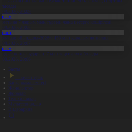
азғы Азия ойындарына Қазақстаннан 500-ге жуық спортшы
атысады
0.08.2026, 20:09
Қоғам
лматыда 7 жарым мың тұрғын жаңа пәтерге көшіріледі
0.08.2026, 20:08
Спорт
Болашақ ойындары-2026»: 453 млн қаралым жиналды
0.08.2026, 20:07
Қоғам
 өңірге қоныс аударып, 7 млн теңге алуға болады
0.08.2026, 20:06
Басты
Тікелей эфир
Бағдарлама кестесі
Жаңалықтар
Жобалар
Телехикаялар
Мультсериалдар
Видеоархив