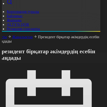
Корпорация туралы
Байланыс
Жарнама
ALTYN QOR
Редакция стандарты
асты
Жаңалықтар
Президент бірқатар әкімдердің есебін
ыңдады
резидент бірқатар әкімдердің есебін
тыңдады