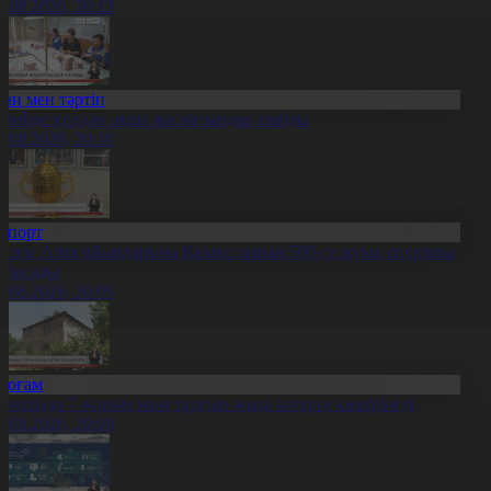
0.08.2026, 20:13
Заң мен тәртіп
лімізде қолдан ақша жасайтындар азайды
0.08.2026, 20:10
Спорт
азғы Азия ойындарына Қазақстаннан 500-ге жуық спортшы
атысады
0.08.2026, 20:09
Қоғам
лматыда 7 жарым мың тұрғын жаңа пәтерге көшіріледі
0.08.2026, 20:08