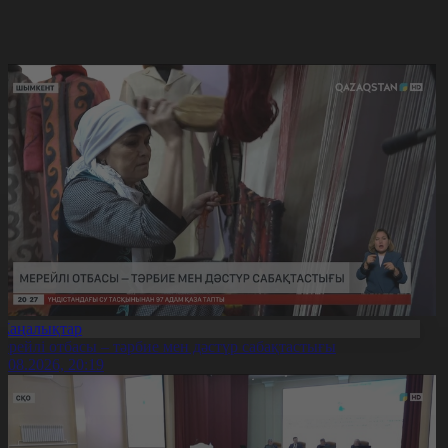
Жаңалықтар
ерейлі отбасы – тәрбие мен дәстүр сабақтастығы
7.08.2026, 20:19