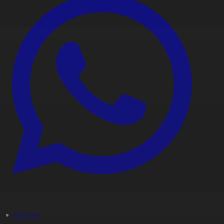
#Қоғам