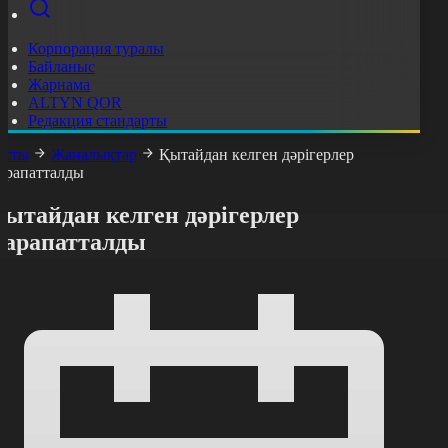
Корпорация туралы
Байланыс
Жарнама
ALTYN QOR
Редакция стандарты
асты
Жаңалықтар
Қытайдан келген дәрігерлер
арапатталды
ытайдан келген дәрігерлер
марапатталды