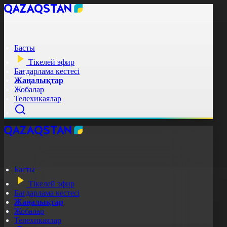
Басты
Тікелей эфир
Бағдарлама кестесі
Жаңалықтар
Жобалар
Телехикаялар
Басты
Тікелей эфир
Бағдарлама кестесі
Жаңалықтар
Жобалар
Телехикаялар