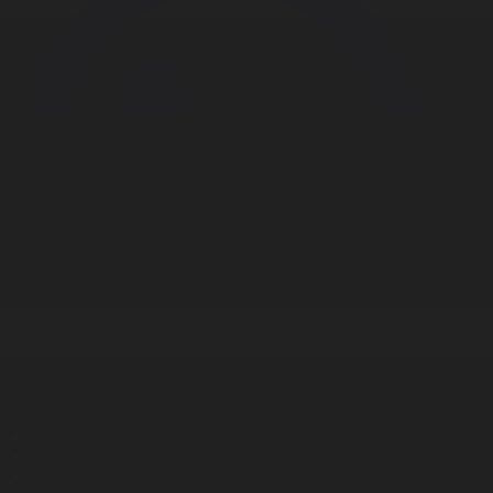
Корпорация туралы
Байланыс
Дистрибуция