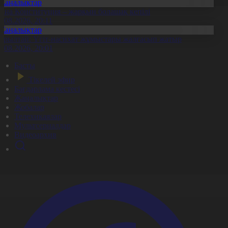
Жаңалықтар
аңа Конституция – жарқын болашақ кепілі
7.08.2026, 20:11
Жаңалықтар
ұрылтай: Үгіт-насихат жұмыстары жалғасып жатыр
7.08.2026, 20:01
Басты
Тікелей эфир
Бағдарлама кестесі
Жаңалықтар
Жобалар
Телехикаялар
Мультсериалдар
Видеоархив