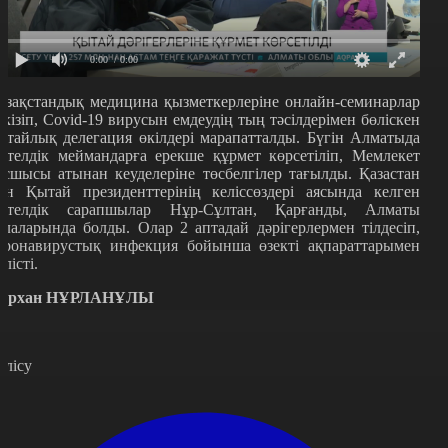
0:00
/ 0:00
азақстандық медицина қызметкерлеріне онлайн-семинарлар
ткізіп, Covid-19 вирусын емдеудің тың тәсілдерімен бөліскен
ытайлық делегация өкілдері марапатталды. Бүгін Алматыда
етелдік меймандарға ерекше құрмет көрсетіліп, Мемлекет
асшысы атынан кеуделеріне төсбелгілер тағылды. Қазастан
ен Қытай президенттерінің келіссөздері аясында келген
етелдік сарапшылар Нұр-Сұлтан, Қарғанды, Алматы
алаларында болды. Олар 2 аптадай дәрігерлермен тілдесіп,
оронавирустық инфекция бойынша өзекті ақпараттарымен
өлісті.
ұрхан НҰРЛАНҰЛЫ
өлісу