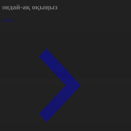
Сондай-ақ оқыңыз
арлығы