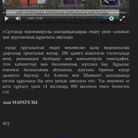
0:00
/ 0:00
ұр-Сұлтанда коронавирусқа шылдыққандарды емдеу үшін салынып
атқан аурухананың құрылысы аяқталды.
5 күнде тұрғызылған емдеу мекемесіне қазір медициналық
ондырғылар орнатылып жатыр. 280 адамға шақталған госпитальда
ерапия, реанимация бөлімдері мен компьютерлік томография,
ентген кабинеттері мен биохимиялық зертхана бар. Құрылыс
омпаниясы басшысының айтуынша, аурухана бірнеше күнде
айдалануға беріледі. Ал Алматы мен Шымкент қалаларында
оспиталь құрылысы бір апта ішінде аяқталуы тиіс. Үш мекемені аз
ақытта тұрғызу үшін 14 миллиард 800 миллион теңге бөлінгені
лгілі.
осжан МАРАТҰЛЫ
өлісу