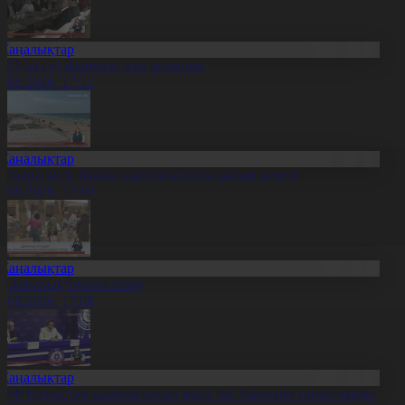
Жаңалықтар
ҚО-да сүт фермасы іске қосылды
7.08.2026, 17:12
Жаңалықтар
үпқарағанда балық шаруашылығы дамып келеді
7.08.2026, 17:09
Жаңалықтар
л жаңалықтарына шолу
7.08.2026, 17:08
Жаңалықтар
ФФ Қазақстан құрамасының жаңа бас бапкерін таныстырды