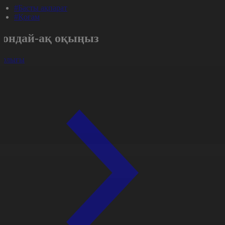
#Басты ақпарат
#Қоғам
Сондай-ақ оқыңыз
арлығы