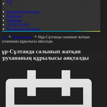
Корпорация туралы
Байланыс
Жарнама
ALTYN QOR
Редакция стандарты
асты
Жаңалықтар
Нұр-Сұлтанда салынып жатқан
урухананың құрылысы аяқталды
Нұр-Сұлтанда салынып жатқан
аурухананың құрылысы аяқталды