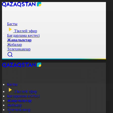
Басты
Тікелей эфир
Бағдарлама кестесі
Жаңалықтар
Жобалар
Телехикаялар
Басты
Тікелей эфир
Бағдарлама кестесі
Жаңалықтар
Жобалар
Телехикаялар