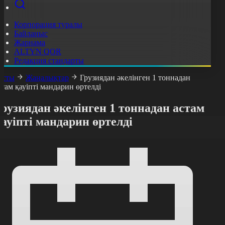
Корпорация туралы
Байланыс
Жарнама
ALTYN QOR
Редакция стандарты
асты
Жаңалықтар
Грузиядан әкелінген 1 тоннадан
стам қауіпті мандарин өртелді
рузиядан әкелінген 1 тоннадан астам
ауіпті мандарин өртелді