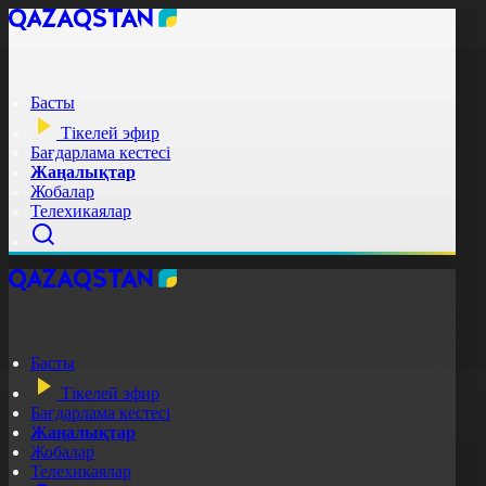
Басты
Тікелей эфир
Бағдарлама кестесі
Жаңалықтар
Жобалар
Телехикаялар
Басты
Тікелей эфир
Бағдарлама кестесі
Жаңалықтар
Жобалар
Телехикаялар