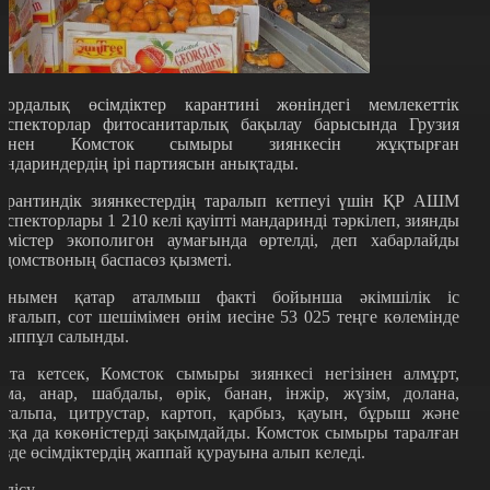
лордалық өсімдіктер карантині жөніндегі мемлекеттік
нспекторлар фитосанитарлық бақылау барысында Грузия
лінен Комсток сымыры зиянкесін жұқтырған
андариндердің ірі партиясын анықтады.
арантиндік зиянкестердің таралып кетпеуі үшін ҚР АШМ
нспекторлары 1 210 келі қауіпті мандаринді тәркілеп, зиянды
емістер экополигон аумағында өртелді, деп хабарлайды
едомствоның баспасөз қызметі.
онымен қатар аталмыш факті бойынша әкімшілік іс
озғалып, сот шешімімен өнім иесіне 53 025 теңге көлемінде
йыппұл салынды.
йта кетсек, Комсток сымыры зиянкесі негізінен алмұрт,
лма, анар, шабдалы, өрік, банан, інжір, жүзім, долана,
атальпа, цитрустар, картоп, қарбыз, қауын, бұрыш және
асқа да көкөністерді зақымдайды. Комсток сымыры таралған
езде өсімдіктердің жаппай қурауына алып келеді.
өлісу