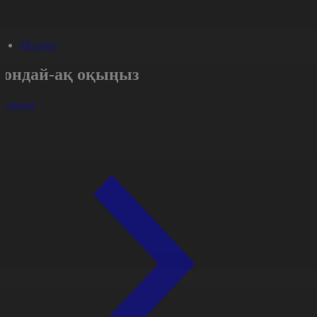
#Қоғам
Сондай-ақ оқыңыз
арлығы