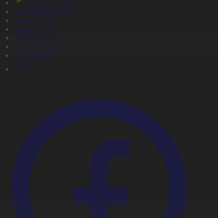
Тікелей эфир
Бағдарлама кестесі
Жаңалықтар
Жобалар
Телехикаялар
Мультсериалдар
Видеоархив