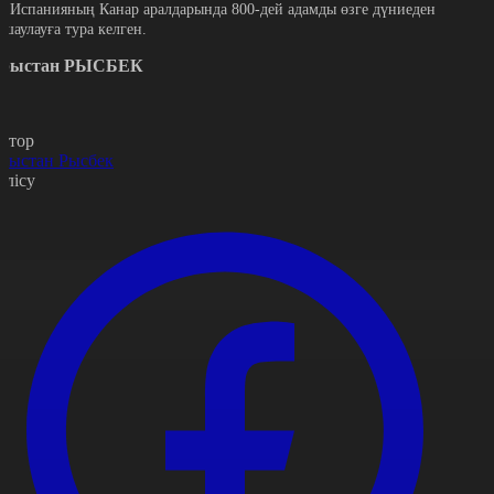
л Испанияның Канар аралдарында 800-дей адамды өзге дүниеден
қшаулауға тура келген.
рыстан РЫСБЕК
втор
рыстан Рысбек
өлісу