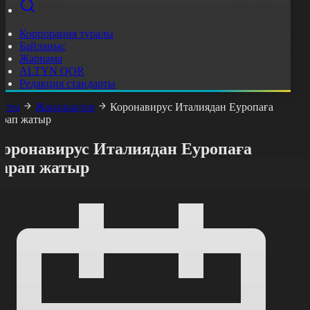
Корпорация туралы
Байланыс
Жарнама
ALTYN QOR
Редакция стандарты
асты
Жаңалықтар
Коронавирус Италиядан Еуропаға
арап жатыр
Коронавирус Италиядан Еуропаға
тарап жатыр