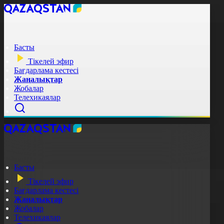
Басты
Тікелей эфир
Бағдарлама кестесі
Жаңалықтар
Жобалар
Телехикаялар
Басты
Тікелей эфир
Бағдарлама кестесі
Жаңалықтар
Жобалар
Телехикаялар