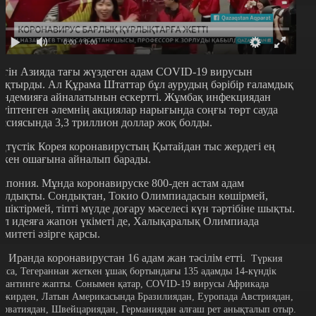
0:00
/ 0:00
үгін Азияда тағы жүздеген адам COVID-19 вирусын
ұқтырды. Ал Құрама Штаттар бұл аурудың бәрібір ғаламдық
андемияға айналатынын ескертті. Жұмбақ инфекциядан
ауіптенген әлемнің акциялар нарығында соңғы төрт сауда
ессиясында 3,3 триллион доллар жоқ болды.
ңтүстік Корея коронавирустың Қытайдан тыс жердегі ең
лкен ошағына айналып барады.
апония. Мұнда коронавируске 800-ден астам адам
алдықты. Сондықтан, Токио Олимпиадасын көшірмей,
ешіктірмей, тіпті мүлде доғару мәселесі күн тәртібіне шықты.
ұл идеяға жапон үкіметі де, Халықаралық Олимпиада
омитеті әзірге қарсы.
л Иранда коронавирустан 16 адам жан тәсілім етті.
Түркия
олса, Тегераннан жеткен ұшақ бортындағы 135 адамды 14-күндік
арантинге жапты. Сонымен қатар, COVID-19 вирусы Африкада
лжирден, Латын Америкасында Бразилиядан, Еуропада Австриядан,
орватиядан, Швейцариядан, Германиядан алғаш рет анықталып отыр.