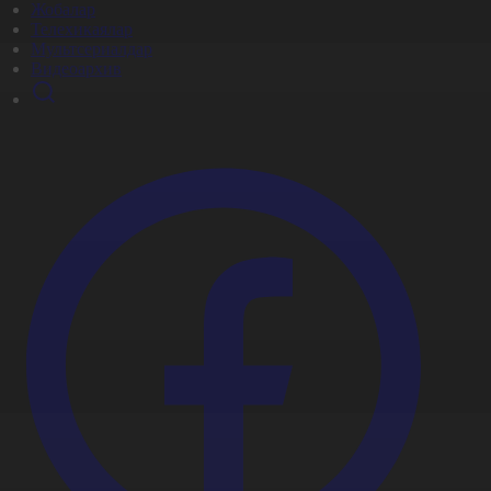
Жобалар
Телехикаялар
Мультсериалдар
Видеоархив