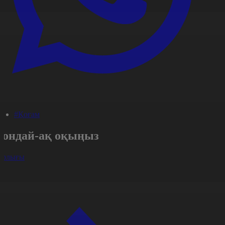
#Қоғам
Сондай-ақ оқыңыз
арлығы