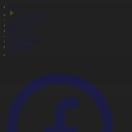
Басты
Тікелей эфир
Бағдарлама кестесі
Жаңалықтар
Жобалар
Телехикаялар
Мультсериалдар
Видеоархив