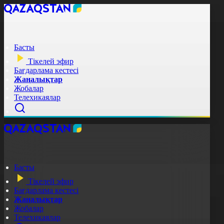
Басты
Тікелей эфир
Бағдарлама кестесі
Жаңалықтар
Жобалар
Телехикаялар
Басты
Тікелей эфир
Бағдарлама кестесі
Жаңалықтар
Жобалар
Телехикаялар