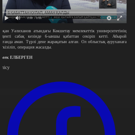
0:00
/ 0:00
оқан Уәлиханов атындағы Көкшетау мемлекеттік университетінің
туденті сабақ кезінде 6-ыншы қабаттан секіріп кетті. Абырой
олғанда аман. Түрлі дене жарақатын алған. Ол облыстық ауруханаға
еткізіліп, операция жасалды.
рмек ЕЛБЕРГЕН
өлісу