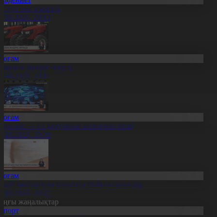
әстүр мен креатив
8.08.2026, 20:13
Қоғам
тандық өндіріс өрледі
8.08.2026, 20:11
Қоғам
ұрылыс — ел дамуының қозғаушы күші
8.08.2026, 20:09
Қоғам
идай импортына уақытша тыйым салынды
8.08.2026, 20:07
оңғы жаңалықтар
Спорт