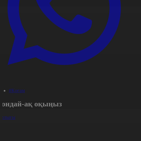
#Қоғам
Сондай-ақ оқыңыз
арлығы