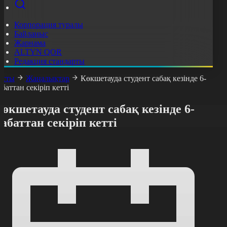
Корпорация туралы
Байланыс
Жарнама
ALTYN QOR
Редакция стандарты
асты
Жаңалықтар
Көкшетауда студент сабақ кезінде 6-
абаттан секіріп кетті
өкшетауда студент сабақ кезінде 6-
абаттан секіріп кетті