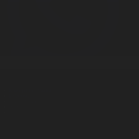
Корпорация туралы
Байланыс
Дистрибуция
Жарнама
Редакция стандарты