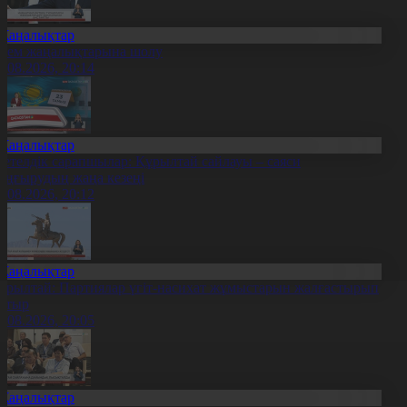
Жаңалықтар
лем жаңалықтарына шолу
6.08.2026, 20:14
Жаңалықтар
етелдік сарапшылар: Құрылтай сайлауы – саяси
аңғырудың жаңа кезеңі
6.08.2026, 20:12
Жаңалықтар
ұрылтай: Партиялар үгіт-насихат жұмыстарын жалғастырып
атыр
6.08.2026, 20:05
Жаңалықтар