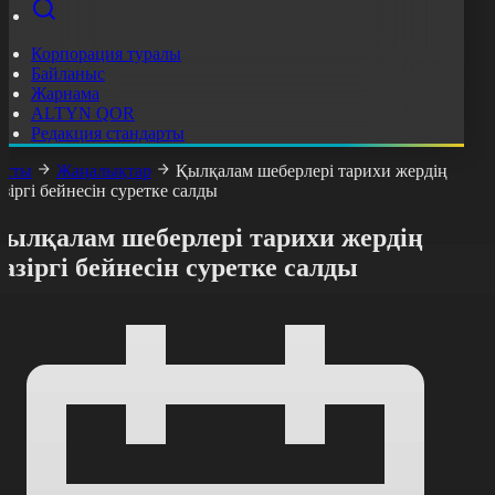
Корпорация туралы
Байланыс
Жарнама
ALTYN QOR
Редакция стандарты
асты
Жаңалықтар
Қылқалам шеберлері тарихи жердің
азіргі бейнесін суретке салды
Қылқалам шеберлері тарихи жердің
азіргі бейнесін суретке салды