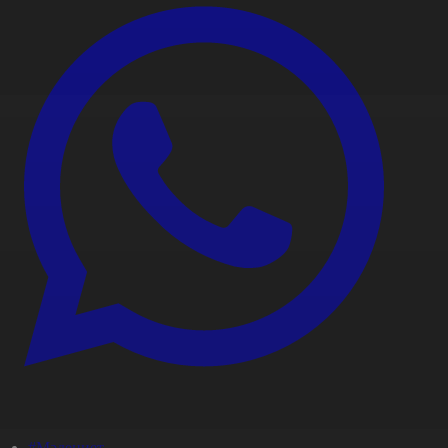
#Мәдениет