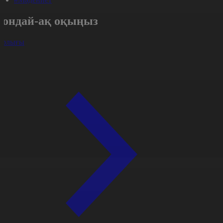
Сондай-ақ оқыңыз
арлығы