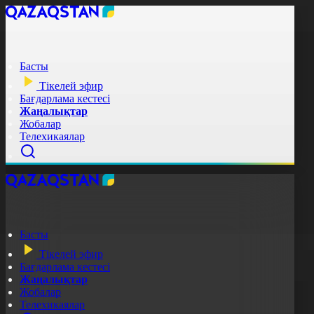
Басты
Тікелей эфир
Бағдарлама кестесі
Жаңалықтар
Жобалар
Телехикаялар
Басты
Тікелей эфир
Бағдарлама кестесі
Жаңалықтар
Жобалар
Телехикаялар