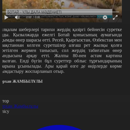
0:00
/ 0:00
ылқалам шеберлері тарихи жердің қазіргі бейнесін суретке
алды. Қызылжарда ежелгі Ботай қонысының аумағында
уқымды өнер шарасы өтті. Ресей, Қырғызстан, Өзбекстан мен
азақстаннан келген суретшілер алғаш рет жылқы қолға
йретілген жермен танысып, сол жердің табиғатын өнер
уындысына арқау етті. Жалпы 80-нен астам картина
азылған. Енді бүгін бұл суреттер облыс тұрғындарының
азарына ұсынылады. Ары қарай өзге де өңірлерде көрме
йымдастыру жоспарланып отыр.
ерхан ЖАМБЫЛҰЛЫ
втор
ерхан Жамбылұлы
өлісу