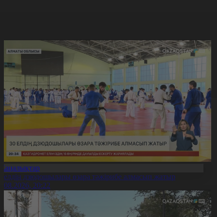
Жаңалықтар
0 елдің дзюдошылары өзара тәжірибе алмасып жатыр
6.08.2026, 20:22