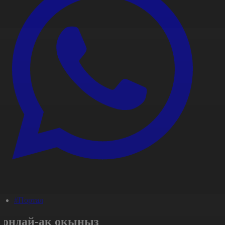
#Портал
Сондай-ақ оқыңыз