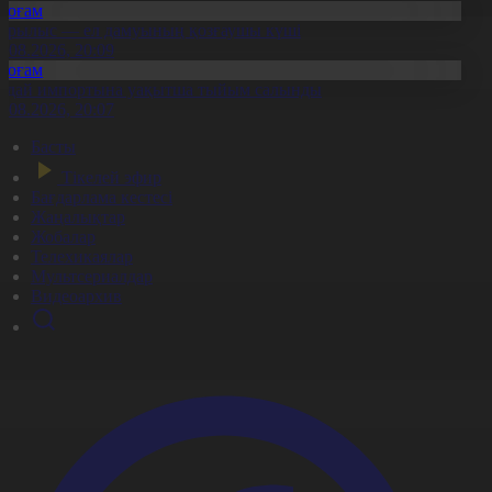
Қоғам
ұрылыс — ел дамуының қозғаушы күші
8.08.2026, 20:09
Қоғам
идай импортына уақытша тыйым салынды
8.08.2026, 20:07
Басты
Тікелей эфир
Бағдарлама кестесі
Жаңалықтар
Жобалар
Телехикаялар
Мультсериалдар
Видеоархив