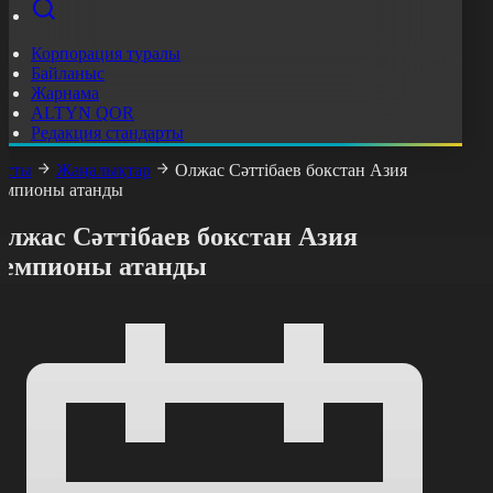
Корпорация туралы
Байланыс
Жарнама
ALTYN QOR
Редакция стандарты
асты
Жаңалықтар
Олжас Сәттібаев бокстан Азия
емпионы атанды
Олжас Сәттібаев бокстан Азия
чемпионы атанды