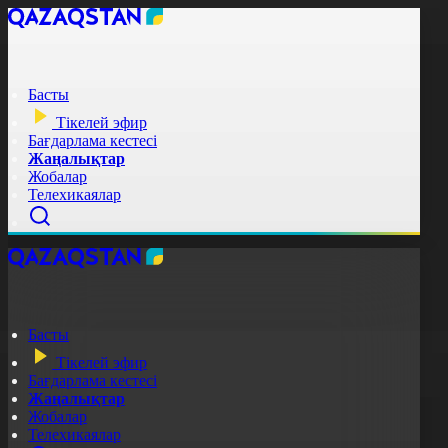
Басты
Тікелей эфир
Бағдарлама кестесі
Жаңалықтар
Жобалар
Телехикаялар
Басты
Тікелей эфир
Бағдарлама кестесі
Жаңалықтар
Жобалар
Телехикаялар