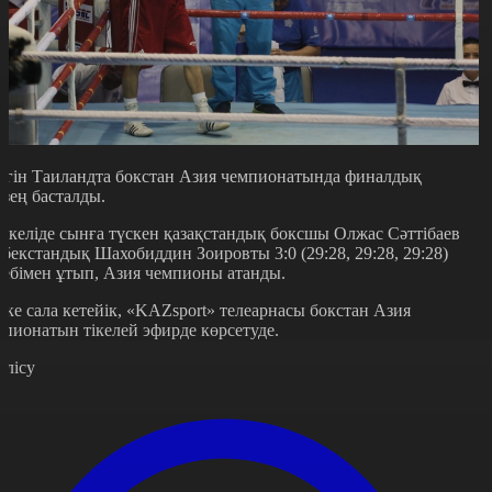
үгін Таиландта бокстан Азия чемпионатында финалдық
езең басталды.
2 келіде сынға түскен қазақстандық боксшы Олжас Сәттібаев
збекстандық Шахобиддин Зоировты 3:0 (29:28, 29:28, 29:28)
себімен ұтып, Азия чемпионы атанды.
ске сала кетейік, «KAZsport» телеарнасы бокстан Азия
епионатын тікелей эфирде көрсетуде.
өлісу