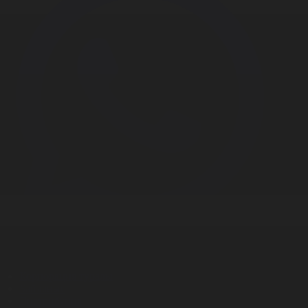
Корпорация туралы
Байланыс
Дистрибуция