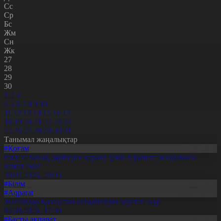
Сс
Ср
Бс
Жм
Сн
Жк
27
28
29
30
1
2
3
4
5
6
7
8
9
10
11
12
13
14
15
16
17
18
19
20
21
22
23
24
25
26
27
28
29
30
31
Танымал жаңалықтар
#Қоғам
Енді салалық дәрігерге қаралу үшін терапевт жолдамасы
қажет емес
30.07.2026, 20:05
#Білім
#Aqparat
Жапондар Қазақстан өсімдіктерін зерттеп жүр
04.08.2026, 17:30
#Басты ақпарат