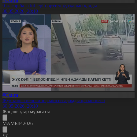
#Оқиға
9 жасар бала інілерін өрттен құтқарып қалды
30.05.2026, 20:10
#Оқиға
Жүк көлігі велосипед мінген адамды қағып кетті
30.05.2026, 20:10
Жаңалықтар мұрағаты
МАМЫР 2026
Дс