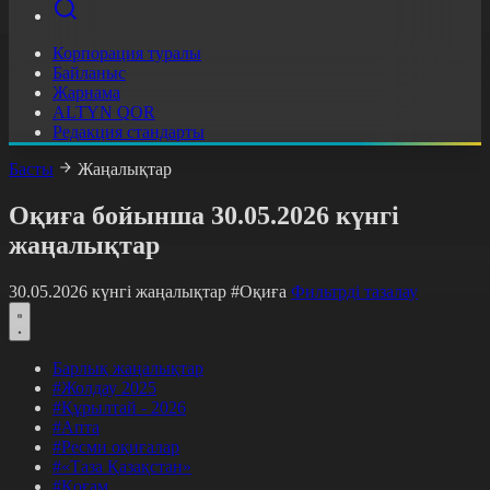
Корпорация туралы
Байланыс
Жарнама
ALTYN QOR
Редакция стандарты
Басты
Жаңалықтар
Оқиға бойынша 30.05.2026 күнгі
жаңалықтар
30.05.2026 күнгі жаңалықтар
#Оқиға
Фильтрді тазалау
Барлық жаңалықтар
#Жолдау 2025
#Құрылтай - 2026
#Апта
#Ресми оқиғалар
#«Таза Қазақстан»
#Қоғам