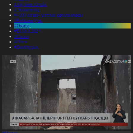
#Заң мен тәртіп
#Экономика
#«100 кітап» ұлттық сауалнамасы
#Референдум
#Оқиға
#EURO 2024
#Спорт
#Әлем
#Денсаулық