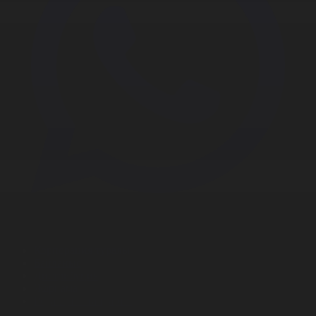
Корпорация туралы
Байланыс
Дистрибуция
Жарнама
Редакция стандарты