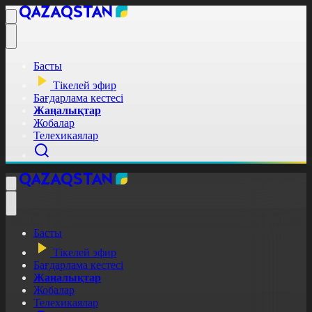
Басты
Тікелей эфир
Бағдарлама кестесі
Жаңалықтар
Жобалар
Телехикаялар
Басты
Тікелей эфир
Бағдарлама кестесі
Жаңалықтар
Жобалар
Телехикаялар