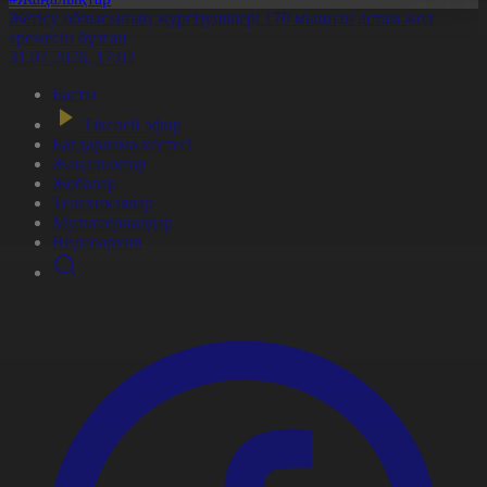
Жетісу облысының жүргізушілері 170 мыңнан астам жол
ережесін бұзған
31.07.2026, 17:02
Басты
Тікелей эфир
Бағдарлама кестесі
Жаңалықтар
Жобалар
Телехикаялар
Мультсериалдар
Видеоархив