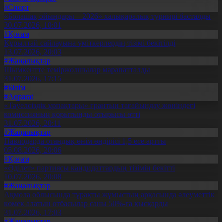
#Спорт
«Болашақ ойындары – 2026» халықаралық турнирі басталды
30.07.2026, 10:01
#Қоғам
Құрылтай сайлауына үміткерлердің тізімі бекітілді
13.07.2026, 20:03
#Жаңалықтар
Шымкентте теміржолшылар марапатталды
31.07.2026, 17:15
#Білім
#Aqparat
«Тәуелсіздік ұрпақтары» грантын тағайындау жөніндегі
комиссияның қорытынды отырысы өтті
31.07.2026, 20:11
#Жаңалықтар
Павлодарда отандық өнім өндірісі 1,5 есе артты
05.08.2026, 20:06
#Қоғам
«Әділет» партиясы кандидаттардың тізімін бекітті
10.07.2026, 20:08
#Жаңалықтар
Ақмола облысында тұрақты жұмыстың арқасында әлеуметтік
көмек алатын отбасылар саны 50%-ға қысқарды
31.07.2026, 17:03
#Жаңалықтар