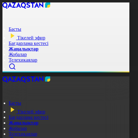
Басты
Тікелей эфир
Бағдарлама кестесі
Жаңалықтар
Жобалар
Телехикаялар
Басты
Тікелей эфир
Бағдарлама кестесі
Жаңалықтар
Жобалар
Телехикаялар