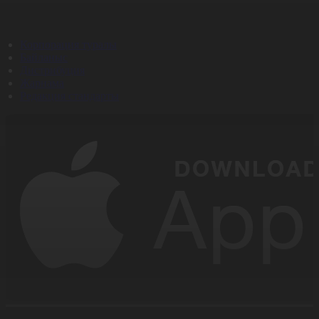
Корпорация туралы
Байланыс
Дистрибуция
Жарнама
Редакция стандарты