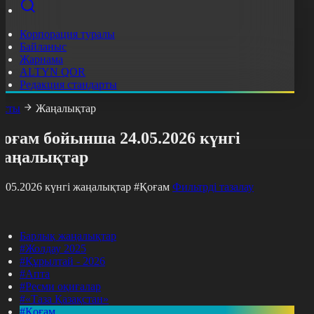
Корпорация туралы
Байланыс
Жарнама
ALTYN QOR
Редакция стандарты
асты
Жаңалықтар
оғам бойынша 24.05.2026 күнгі
жаңалықтар
4.05.2026 күнгі жаңалықтар
#Қоғам
Фильтрді тазалау
Барлық жаңалықтар
#Жолдау 2025
#Құрылтай - 2026
#Апта
#Ресми оқиғалар
#«Таза Қазақстан»
#Қоғам