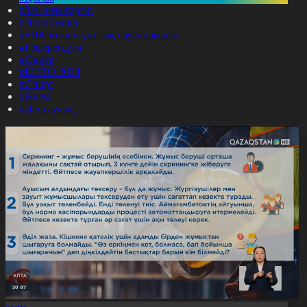
#Заң мен тәртіп
#Экономика
#«100 кітап» ұлттық сауалнамасы
#Референдум
#Оқиға
#EURO 2024
#Спорт
#Әлем
#Денсаулық