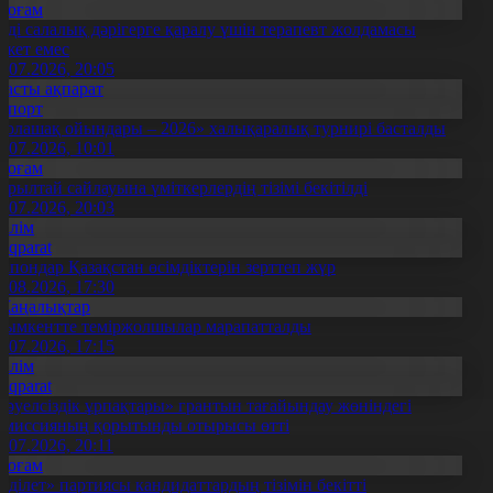
Қоғам
нді салалық дәрігерге қаралу үшін терапевт жолдамасы
ажет емес
0.07.2026, 20:05
Басты ақпарат
Спорт
Болашақ ойындары – 2026» халықаралық турнирі басталды
0.07.2026, 10:01
Қоғам
ұрылтай сайлауына үміткерлердің тізімі бекітілді
3.07.2026, 20:03
Білім
Aqparat
апондар Қазақстан өсімдіктерін зерттеп жүр
4.08.2026, 17:30
Жаңалықтар
ымкентте теміржолшылар марапатталды
1.07.2026, 17:15
Білім
Aqparat
Тәуелсіздік ұрпақтары» грантын тағайындау жөніндегі
омиссияның қорытынды отырысы өтті
1.07.2026, 20:11
Қоғам
Әділет» партиясы кандидаттардың тізімін бекітті