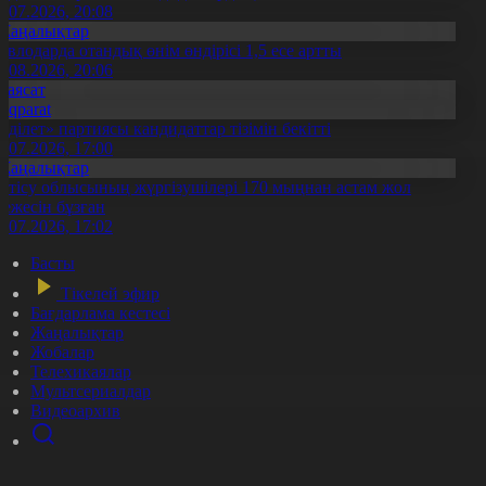
0.07.2026, 20:08
Жаңалықтар
авлодарда отандық өнім өндірісі 1,5 есе артты
5.08.2026, 20:06
Саясат
Aqparat
Әділет» партиясы кандидаттар тізімін бекітті
0.07.2026, 17:00
Жаңалықтар
етісу облысының жүргізушілері 170 мыңнан астам жол
режесін бұзған
1.07.2026, 17:02
Басты
Тікелей эфир
Бағдарлама кестесі
Жаңалықтар
Жобалар
Телехикаялар
Мультсериалдар
Видеоархив