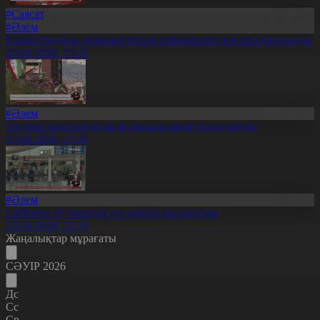
#Саясат
#Әлем
Қазақстандағы демократиялық реформалар жоғары бағаланды
23.04.2026, 13:22
#Әлем
Тегеран мәселені келісім арқылы шешуді қолдайды
23.04.2026, 13:20
#Әлем
Lufthansa 20 мыңдай әуе рейсін қысқартпақ
23.04.2026, 13:18
Жаңалықтар мұрағаты
СӘУІР 2026
Дс
Сс
Ср