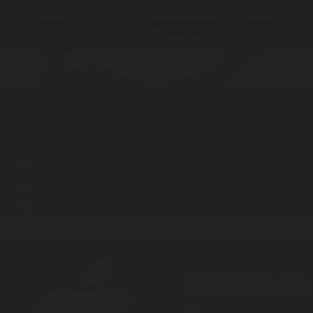
Корпорация туралы
Байланыс
Дистрибуция
Жарнама
Редакция стандарты