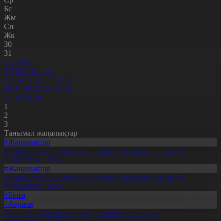
Бс
Жм
Сн
Жк
30
31
1
2
3
4
5
6
7
8
9
10
11
12
13
14
15
16
17
18
19
20
21
22
23
24
25
26
27
28
29
30
1
2
3
Танымал жаңалықтар
#Жаңалықтар
Мемлекеттік білім грант иегерлері тізімі жарияланды
07.08.2026, 19:46
#Жаңалықтар
Мемлекеттік білім грант иегерлері тізімі жарияланды
07.08.2026, 16:50
#Білім
#Aqparat
Жапондар Қазақстан өсімдіктерін зерттеп жүр