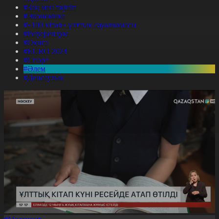
#Заң мен тәртіп
#Экономика
#«100 кітап» ұлттық сауалнамасы
#Референдум
#Оқиға
#EURO 2024
#Спорт
#Әлем
#Денсаулық