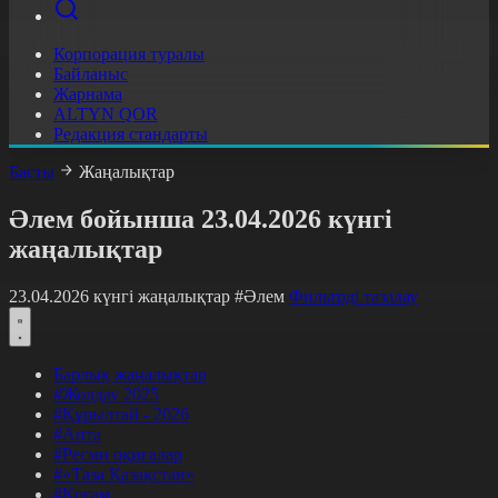
Корпорация туралы
Байланыс
Жарнама
ALTYN QOR
Редакция стандарты
Басты
Жаңалықтар
Әлем бойынша 23.04.2026 күнгі
жаңалықтар
23.04.2026 күнгі жаңалықтар
#Әлем
Фильтрді тазалау
Барлық жаңалықтар
#Жолдау 2025
#Құрылтай - 2026
#Апта
#Ресми оқиғалар
#«Таза Қазақстан»
#Қоғам