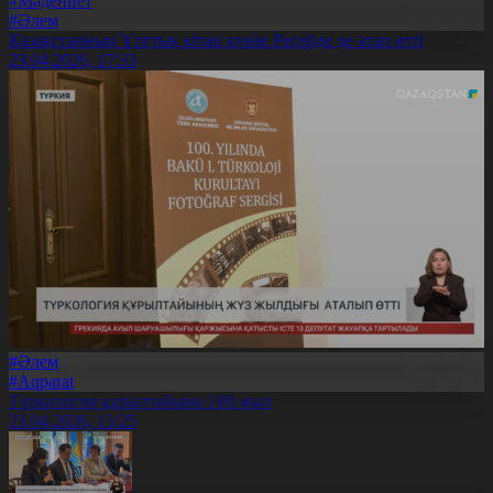
#Мәдениет
#Әлем
Қазақстанның Ұлттық кітап күнін Ресейде де атап өтті
23.04.2026, 17:33
#Әлем
#Aqparat
Түркология құрылтайына 100 жыл
23.04.2026, 13:25