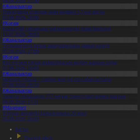
04.08.2026, 17:30
#Жаңалықтар
Павлодарда отандық өнім өндірісі 1,5 есе артты
05.08.2026, 20:06
#Қоғам
Құрылтай сайлауына үміткерлердің тізімі бекітілді
13.07.2026, 20:03
#Жаңалықтар
Түпқарағанда балық шаруашылығы дамып келеді
07.08.2026, 17:09
#Қоғам
Құс еті мен тауық жұмыртқасын өндіру қарқын алды
07.08.2026, 10:05
#Жаңалықтар
Мерейлі отбасы – тәрбие мен дәстүр сабақтастығы
07.08.2026, 20:19
#Жаңалықтар
Ақмола облысында 157 науқас трансплантацияға мұқтаж
06.08.2026, 17:11
#Мәдениет
Ұлттық архивтің құрылғанына 20 жыл
05.08.2026, 20:03
Басты
Тікелей эфир