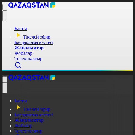
Басты
Тікелей эфир
Бағдарлама кестесі
Жаңалықтар
Жобалар
Телехикаялар
Басты
Тікелей эфир
Бағдарлама кестесі
Жаңалықтар
Жобалар
Телехикаялар