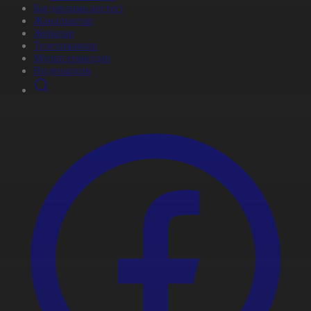
Бағдарлама кестесі
Жаңалықтар
Жобалар
Телехикаялар
Мультсериалдар
Видеоархив