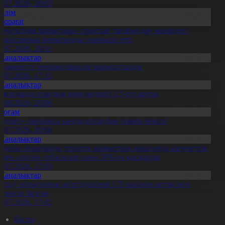
3.07.2026, 20:03
Білім
Aqparat
Тәуелсіздік ұрпақтары» грантын тағайындау жөніндегі
омиссияның қорытынды отырысы өтті
1.07.2026, 20:11
Жаңалықтар
ымкентте теміржолшылар марапатталды
1.07.2026, 17:15
Жаңалықтар
авлодарда отандық өнім өндірісі 1,5 есе артты
5.08.2026, 20:06
Қоғам
Әділет» партиясы кандидаттардың тізімін бекітті
0.07.2026, 20:08
Жаңалықтар
қмола облысында тұрақты жұмыстың арқасында әлеуметтік
өмек алатын отбасылар саны 50%-ға қысқарды
1.07.2026, 17:03
Жаңалықтар
етісу облысының жүргізушілері 170 мыңнан астам жол
режесін бұзған
1.07.2026, 17:02
Басты