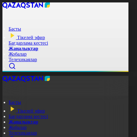
Басты
Тікелей эфир
Бағдарлама кестесі
Жаңалықтар
Жобалар
Телехикаялар
Басты
Тікелей эфир
Бағдарлама кестесі
Жаңалықтар
Жобалар
Телехикаялар