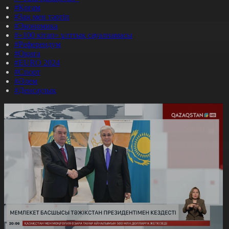
#Қоғам
#Заң мен тәртіп
#Экономика
#«100 кітап» ұлттық сауалнамасы
#Референдум
#Оқиға
#EURO 2024
#Спорт
#Әлем
#Денсаулық