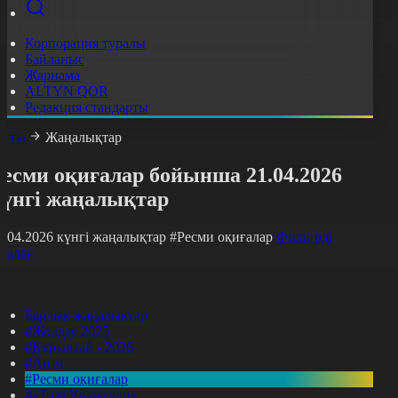
Корпорация туралы
Байланыс
Жарнама
ALTYN QOR
Редакция стандарты
асты
Жаңалықтар
Ресми оқиғалар бойынша 21.04.2026
күнгі жаңалықтар
1.04.2026 күнгі жаңалықтар
#Ресми оқиғалар
Фильтрді
азалау
Барлық жаңалықтар
#Жолдау 2025
#Құрылтай - 2026
#Апта
#Ресми оқиғалар
#«Таза Қазақстан»