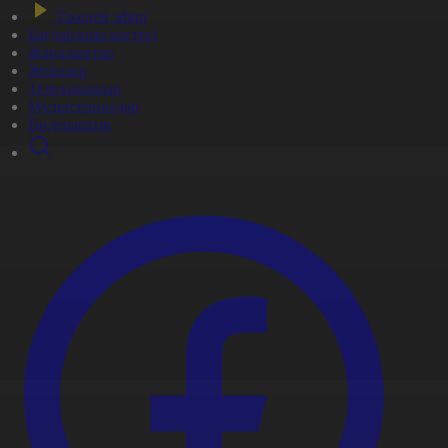
Тікелей эфир
Бағдарлама кестесі
Жаңалықтар
Жобалар
Телехикаялар
Мультсериалдар
Видеоархив