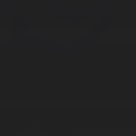
Корпорация туралы
Байланыс
Дистрибуция
Жарнама
Редакция стандарты