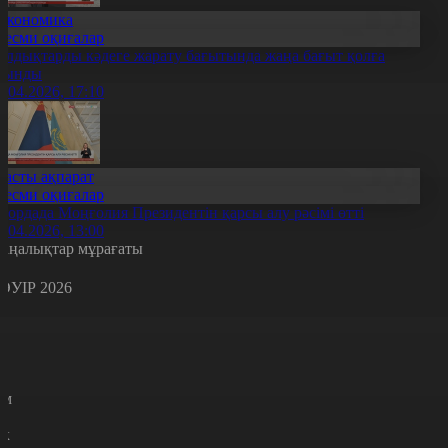
Экономика
Ресми оқиғалар
алдықтарды кәдеге жарату бағытында жаңа бағыт қолға
лынды
1.04.2026, 17:10
Басты ақпарат
Ресми оқиғалар
қордада Моңғолия Президентін қарсы алу рәсімі өтті
1.04.2026, 13:00
аңалықтар мұрағаты
ӘУІР 2026
с
с
р
с
м
н
к