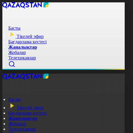
Басты
Тікелей эфир
Бағдарлама кестесі
Жаңалықтар
Жобалар
Телехикаялар
Басты
Тікелей эфир
Бағдарлама кестесі
Жаңалықтар
Жобалар
Телехикаялар