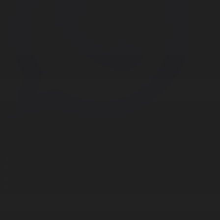
Корпорация туралы
Байланыс
Дистрибуция
Жарнама
Редакция стандарты