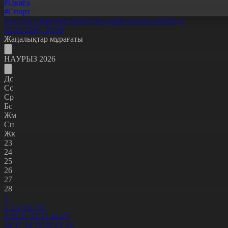
#Оқиға
#Спорт
Балалар спортына бөлінетін қаржы көлемі көбейеді
02.03.2026, 20:58
Жаңалықтар мұрағаты
НАУРЫЗ 2026
Дс
Сс
Ср
Бс
Жм
Сн
Жк
23
24
25
26
27
28
1
2
3
4
5
6
7
8
9
10
11
12
13
14
15
16
17
18
19
20
21
22