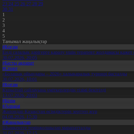
23
24
25
26
27
28
29
30
31
1
2
3
4
5
Танымал жаңалықтар
#Қоғам
Енді салалық дәрігерге қаралу үшін терапевт жолдамасы қажет 
30.07.2026, 20:05
#Басты ақпарат
#Спорт
«Болашақ ойындары – 2026» халықаралық турнирі басталды
30.07.2026, 10:01
#Қоғам
Құрылтай сайлауына үміткерлердің тізімі бекітілді
13.07.2026, 20:03
#Білім
#Aqparat
Жапондар Қазақстан өсімдіктерін зерттеп жүр
04.08.2026, 17:30
#Жаңалықтар
Шымкентте теміржолшылар марапатталды
31.07.2026, 17:15