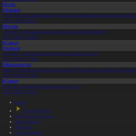
#Білім
#Aqparat
«Тәуелсіздік ұрпақтары» грантын тағайындау жөніндегі коми
31.07.2026, 20:11
#Қоғам
«Әділет» партиясы кандидаттардың тізімін бекітті
10.07.2026, 20:08
#Саясат
#Aqparat
«Әділет» партиясы кандидаттар тізімін бекітті
10.07.2026, 17:00
#Жаңалықтар
Жетісу облысының жүргізушілері 170 мыңнан астам жол ережес
31.07.2026, 17:02
#Саясат
Ұлттық теледебат жаңа форматта өтті
30.07.2026, 10:18
Басты
Тікелей эфир
Бағдарлама кестесі
Жаңалықтар
Жобалар
Телехикаялар