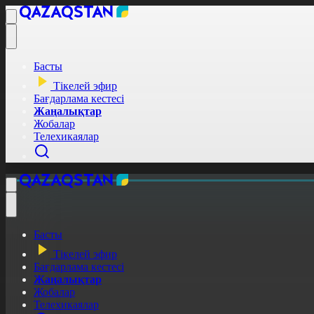
Басты
Тікелей эфир
Бағдарлама кестесі
Жаңалықтар
Жобалар
Телехикаялар
Басты
Тікелей эфир
Бағдарлама кестесі
Жаңалықтар
Жобалар
Телехикаялар