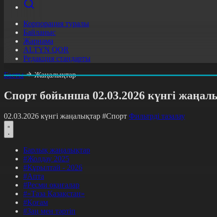
Корпорация туралы
Байланыс
Жарнама
ALTYN QOR
Редакция стандарты
Басты
Жаңалықтар
Спорт бойынша 02.03.2026 күнгі жаңал
02.03.2026 күнгі жаңалықтар
#Спорт
Фильтрді тазалау
Барлық жаңалықтар
#Жолдау 2025
#Құрылтай - 2026
#Апта
#Ресми оқиғалар
#«Таза Қазақстан»
#Қоғам
#Заң мен тәртіп