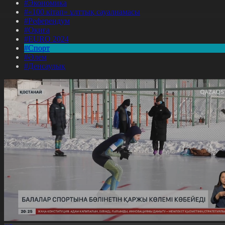
#Экономика
#«100 кітап» ұлттық сауалнамасы
#Референдум
#Оқиға
#EURO 2024
#Спорт
#Әлем
#Денсаулық