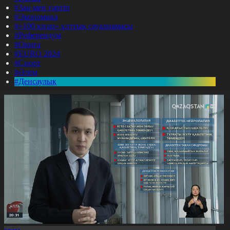
#Заң мен тәртіп
#Экономика
#«100 кітап» ұлттық сауалнамасы
#Референдум
#Оқиға
#EURO 2024
#Спорт
#Әлем
#Денсаулық