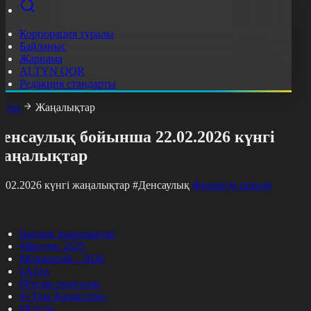
Корпорация туралы
Байланыс
Жарнама
ALTYN QOR
Редакция стандарты
асты
Жаңалықтар
енсаулық бойынша 22.02.2026 күнгі
жаңалықтар
2.02.2026 күнгі жаңалықтар
#Денсаулық
Фильтрді тазалау
Барлық жаңалықтар
#Жолдау 2025
#Құрылтай - 2026
#Апта
#Ресми оқиғалар
#«Таза Қазақстан»
#Қоғам