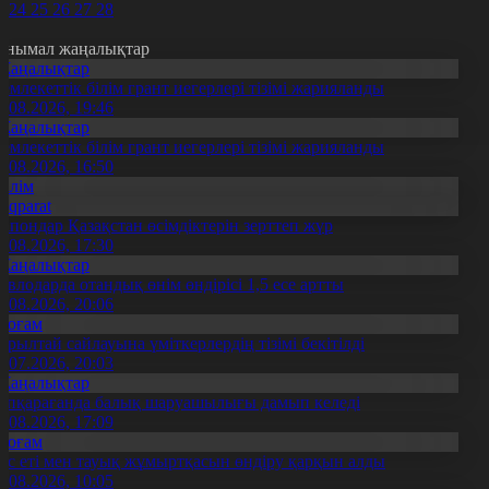
3
24
25
26
27
28
анымал жаңалықтар
Жаңалықтар
емлекеттік білім грант иегерлері тізімі жарияланды
7.08.2026, 19:46
Жаңалықтар
емлекеттік білім грант иегерлері тізімі жарияланды
7.08.2026, 16:50
Білім
Aqparat
апондар Қазақстан өсімдіктерін зерттеп жүр
4.08.2026, 17:30
Жаңалықтар
авлодарда отандық өнім өндірісі 1,5 есе артты
5.08.2026, 20:06
Қоғам
ұрылтай сайлауына үміткерлердің тізімі бекітілді
3.07.2026, 20:03
Жаңалықтар
үпқарағанда балық шаруашылығы дамып келеді
7.08.2026, 17:09
Қоғам
ұс еті мен тауық жұмыртқасын өндіру қарқын алды
7.08.2026, 10:05