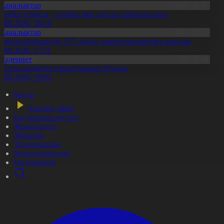
Жаңалықтар
ерейлі отбасы – тәрбие мен дәстүр сабақтастығы
7.08.2026, 20:19
Жаңалықтар
қмола облысында 157 науқас трансплантацияға мұқтаж
6.08.2026, 17:11
Мәдениет
лттық архивтің құрылғанына 20 жыл
5.08.2026, 20:03
Басты
Тікелей эфир
Бағдарлама кестесі
Жаңалықтар
Жобалар
Телехикаялар
Мультсериалдар
Видеоархив