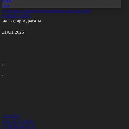
Қоғам
Апта
үгедектікті рәсімдеуде қандай кедергілер бар?
2.02.2026, 20:06
аңалықтар мұрағаты
ҚПАН 2026
с
с
р
с
м
н
к
6
7
8
9
0
1
3
4
5
6
7
8
10
11
12
13
14
15
6
17
18
19
20
21
22