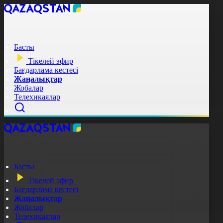
Басты
Тікелей эфир
Бағдарлама кестесі
Жаңалықтар
Жобалар
Телехикаялар
Басты
Тікелей эфир
Бағдарлама кестесі
Жаңалықтар
Жобалар
Телехикаялар