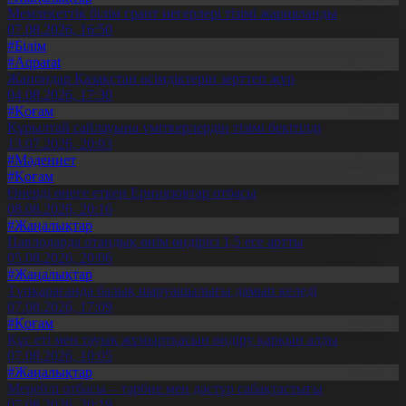
Мемлекеттік білім грант иегерлері тізімі жарияланды
07.08.2026, 16:50
#Білім
#Aqparat
Жапондар Қазақстан өсімдіктерін зерттеп жүр
04.08.2026, 17:30
#Қоғам
Құрылтай сайлауына үміткерлердің тізімі бекітілді
13.07.2026, 20:03
#Мәдениет
#Қоғам
Өнерді өнеге еткен Ерниязовтар отбасы
08.08.2026, 20:16
#Жаңалықтар
Павлодарда отандық өнім өндірісі 1,5 есе артты
05.08.2026, 20:06
#Жаңалықтар
Түпқарағанда балық шаруашылығы дамып келеді
07.08.2026, 17:09
#Қоғам
Құс еті мен тауық жұмыртқасын өндіру қарқын алды
07.08.2026, 10:05
#Жаңалықтар
Мерейлі отбасы – тәрбие мен дәстүр сабақтастығы
07.08.2026, 20:19