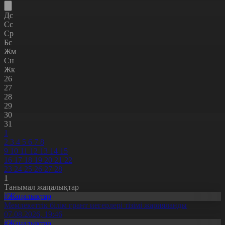
Дс
Сс
Ср
Бс
Жм
Сн
Жк
26
27
28
29
30
31
1
2
3
4
5
6
7
8
9
10
11
12
13
14
15
16
17
18
19
20
21
22
23
24
25
26
27
28
1
Танымал жаңалықтар
#Жаңалықтар
Мемлекеттік білім грант иегерлері тізімі жарияланды
07.08.2026, 19:46
#Жаңалықтар