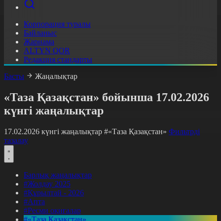
Корпорация туралы
Байланыс
Жарнама
ALTYN QOR
Редакция стандарты
Басты
Жаңалықтар
«Таза Қазақстан» бойынша 17.02.2026
күнгі жаңалықтар
17.02.2026 күнгі жаңалықтар
#«Таза Қазақстан»
Фильтрді
тазалау
Барлық жаңалықтар
#Жолдау 2025
#Құрылтай - 2026
#Апта
#Ресми оқиғалар
#«Таза Қазақстан»