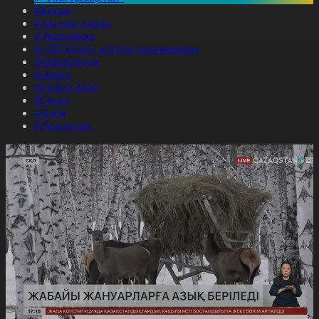
#Қоғам
#Заң мен тәртіп
#Экономика
#«100 кітап» ұлттық сауалнамасы
#Референдум
#Оқиға
#EURO 2024
#Спорт
#Әлем
#Денсаулық