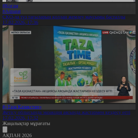
#Қоғам
#Aqparat
СҚО-да түз тағыларын қолдан жемдеу маусымы басталды
17.02.2026, 17:36
#«Таза Қазақстан»
Жетісу облысында экоакция аясында жастармен кездесу өтті
17.02.2026, 17:32
Жаңалықтар мұрағаты
АҚПАН 2026