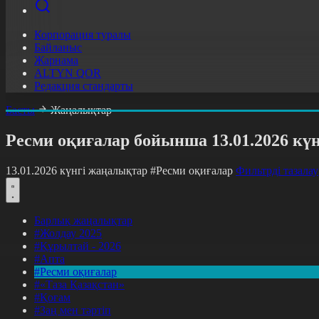
Корпорация туралы
Байланыс
Жарнама
ALTYN QOR
Редакция стандарты
Басты
Жаңалықтар
Ресми оқиғалар бойынша 13.01.2026 кү
13.01.2026 күнгі жаңалықтар
#Ресми оқиғалар
Фильтрді тазалау
Барлық жаңалықтар
#Жолдау 2025
#Құрылтай - 2026
#Апта
#Ресми оқиғалар
#«Таза Қазақстан»
#Қоғам
#Заң мен тәртіп