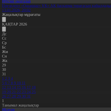
#Ресми оқиғалар
Президент «Qazaqgaz» ҰК» АҚ басқарма төрағасын қабылдады
13.01.2026, 20:02
Жаңалықтар мұрағаты
ҚАҢТАР 2026
Дс
Сс
Ср
Бс
Жм
Сн
Жк
29
30
31
1
2
3
4
5
6
7
8
9
10
11
12
13
14
15
16
17
18
19
20
21
22
23
24
25
26
27
28
29
30
31
1
Танымал жаңалықтар
#Қоғам