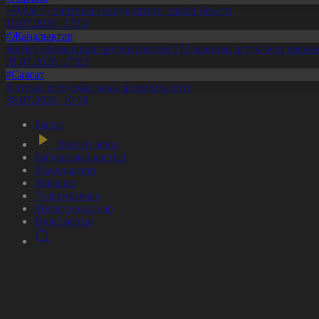
«Әділет» партиясы кандидаттар тізімін бекітті
10.07.2026, 17:00
#Жаңалықтар
Жетісу облысының жүргізушілері 170 мыңнан астам жол ережес
31.07.2026, 17:02
#Саясат
Ұлттық теледебат жаңа форматта өтті
30.07.2026, 10:18
Басты
Тікелей эфир
Бағдарлама кестесі
Жаңалықтар
Жобалар
Телехикаялар
Мультсериалдар
Видеоархив