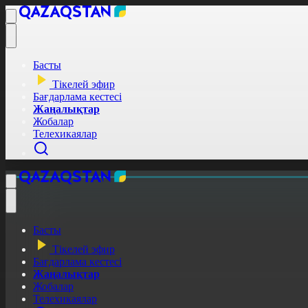
Басты
Тікелей эфир
Бағдарлама кестесі
Жаңалықтар
Жобалар
Телехикаялар
Басты
Тікелей эфир
Бағдарлама кестесі
Жаңалықтар
Жобалар
Телехикаялар