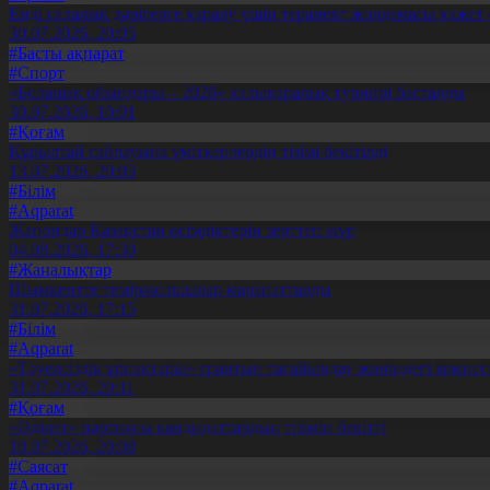
Енді салалық дәрігерге қаралу үшін терапевт жолдамасы қажет 
30.07.2026, 20:05
#Басты ақпарат
#Спорт
«Болашақ ойындары – 2026» халықаралық турнирі басталды
30.07.2026, 10:01
#Қоғам
Құрылтай сайлауына үміткерлердің тізімі бекітілді
13.07.2026, 20:03
#Білім
#Aqparat
Жапондар Қазақстан өсімдіктерін зерттеп жүр
04.08.2026, 17:30
#Жаңалықтар
Шымкентте теміржолшылар марапатталды
31.07.2026, 17:15
#Білім
#Aqparat
«Тәуелсіздік ұрпақтары» грантын тағайындау жөніндегі коми
31.07.2026, 20:11
#Қоғам
«Әділет» партиясы кандидаттардың тізімін бекітті
10.07.2026, 20:08
#Саясат
#Aqparat