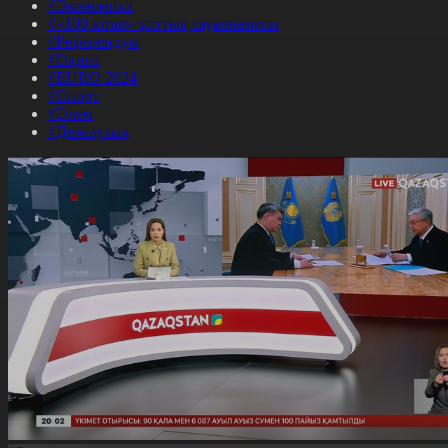
#Экономика
#«100 кітап» ұлттық сауалнамасы
#Референдум
#Оқиға
#EURO 2024
#Спорт
#Әлем
#Денсаулық