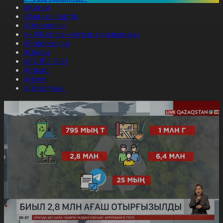
#Қоғам
#Заң мен тәртіп
#Экономика
#«100 кітап» ұлттық сауалнамасы
#Референдум
#Оқиға
#EURO 2024
#Спорт
#Әлем
#Денсаулық