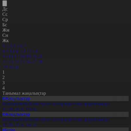
Дс
Сс
Ср
Бс
Жм
Сн
Жк
1
2
3
4
5
6
7
8
9
10
11
12
13
14
15
16
17
18
19
20
21
22
23
24
25
26
27
28
29
30
31
1
2
3
4
Танымал жаңалықтар
#Жаңалықтар
Мемлекеттік білім грант иегерлері тізімі жарияланды
07.08.2026, 19:46
#Жаңалықтар
Мемлекеттік білім грант иегерлері тізімі жарияланды
07.08.2026, 16:50
#Білім