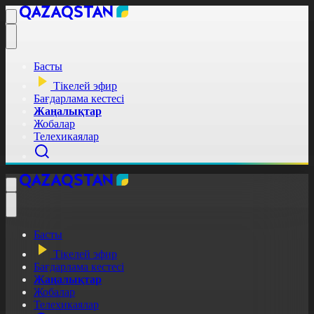
Басты
Тікелей эфир
Бағдарлама кестесі
Жаңалықтар
Жобалар
Телехикаялар
Басты
Тікелей эфир
Бағдарлама кестесі
Жаңалықтар
Жобалар
Телехикаялар