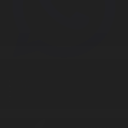
Корпорация туралы
Байланыс
Дистрибуция
Жарнама
Редакция стандарты