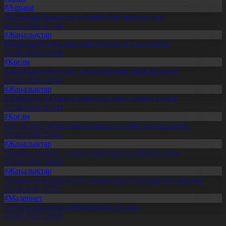
#Aqparat
Жапондар Қазақстан өсімдіктерін зерттеп жүр
04.08.2026, 17:30
#Жаңалықтар
Павлодарда отандық өнім өндірісі 1,5 есе артты
05.08.2026, 20:06
#Қоғам
Құрылтай сайлауына үміткерлердің тізімі бекітілді
13.07.2026, 20:03
#Жаңалықтар
Түпқарағанда балық шаруашылығы дамып келеді
07.08.2026, 17:09
#Қоғам
Құс еті мен тауық жұмыртқасын өндіру қарқын алды
07.08.2026, 10:05
#Жаңалықтар
Мерейлі отбасы – тәрбие мен дәстүр сабақтастығы
07.08.2026, 20:19
#Жаңалықтар
Ақмола облысында 157 науқас трансплантацияға мұқтаж
06.08.2026, 17:11
#Мәдениет
Ұлттық архивтің құрылғанына 20 жыл
05.08.2026, 20:03