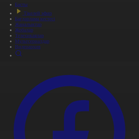
Басты
Тікелей эфир
Бағдарлама кестесі
Жаңалықтар
Жобалар
Телехикаялар
Мультсериалдар
Видеоархив