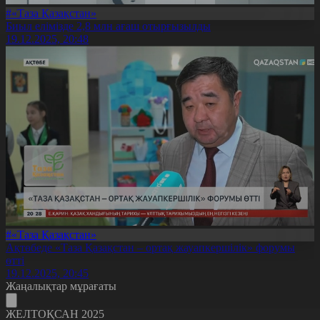
#«Таза Қазақстан»
Биыл елімізде 2,8 млн ағаш отырғызылды
19.12.2025, 20:48
#«Таза Қазақстан»
Ақтөбеде «Таза Қазақстан – ортақ жауапкершілік» форумы
өтті
19.12.2025, 20:45
Жаңалықтар мұрағаты
ЖЕЛТОҚСАН 2025