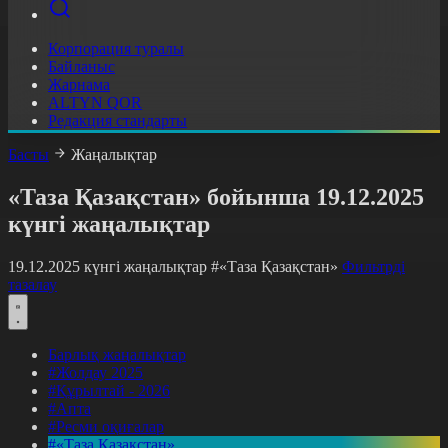
Корпорация туралы
Байланыс
Жарнама
ALTYN QOR
Редакция стандарты
Басты
Жаңалықтар
«Таза Қазақстан» бойынша 19.12.2025
күнгі жаңалықтар
19.12.2025 күнгі жаңалықтар
#«Таза Қазақстан»
Фильтрді
тазалау
Барлық жаңалықтар
#Жолдау 2025
#Құрылтай - 2026
#Апта
#Ресми оқиғалар
#«Таза Қазақстан»