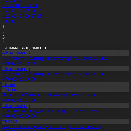
1
2
3
4
5
6
7
8
9
10
11
12
13
14
15
16
17
18
19
20
21
22
23
24
25
26
27
28
29
30
31
1
2
3
4
Танымал жаңалықтар
#Жаңалықтар
Мемлекеттік білім грант иегерлері тізімі жарияланды
07.08.2026, 19:46
#Жаңалықтар
Мемлекеттік білім грант иегерлері тізімі жарияланды
07.08.2026, 16:50
#Білім
#Aqparat
Жапондар Қазақстан өсімдіктерін зерттеп жүр
04.08.2026, 17:30
#Жаңалықтар
Павлодарда отандық өнім өндірісі 1,5 есе артты
05.08.2026, 20:06
#Қоғам
Құрылтай сайлауына үміткерлердің тізімі бекітілді