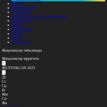
#Қоғам
#Заң мен тәртіп
#Экономика
#«100 кітап» ұлттық сауалнамасы
#Референдум
#Оқиға
#EURO 2024
#Спорт
#Әлем
#Денсаулық
Жаңалықтар табылмады
Жаңалықтар мұрағаты
ЖЕЛТОҚСАН 2025
Дс
Сс
Ср
Бс
Жм
Сн
Жк