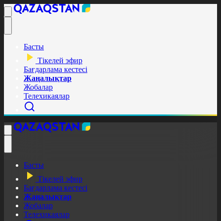
Басты
Тікелей эфир
Бағдарлама кестесі
Жаңалықтар
Жобалар
Телехикаялар
Басты
Тікелей эфир
Бағдарлама кестесі
Жаңалықтар
Жобалар
Телехикаялар