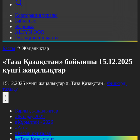
Корпорация туралы
Байланыс
Жарнама
ALTYN QOR
Редакция стандарты
Басты
Жаңалықтар
«Таза Қазақстан» бойынша 15.12.2025
күнгі жаңалықтар
15.12.2025 күнгі жаңалықтар
#«Таза Қазақстан»
Фильтрді
тазалау
Барлық жаңалықтар
#Жолдау 2025
#Құрылтай - 2026
#Апта
#Ресми оқиғалар
#«Таза Қазақстан»