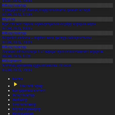
13.07.2026, 20:03
#Жаңалықтар
Түпқарағанда балық шаруашылығы дамып келеді
07.08.2026, 17:09
#Қоғам
Құс еті мен тауық жұмыртқасын өндіру қарқын алды
07.08.2026, 10:05
#Жаңалықтар
Мерейлі отбасы – тәрбие мен дәстүр сабақтастығы
07.08.2026, 20:19
#Жаңалықтар
Ақмола облысында 157 науқас трансплантацияға мұқтаж
06.08.2026, 17:11
#Мәдениет
Ұлттық архивтің құрылғанына 20 жыл
05.08.2026, 20:03
Басты
Тікелей эфир
Бағдарлама кестесі
Жаңалықтар
Жобалар
Телехикаялар
Мультсериалдар
Видеоархив