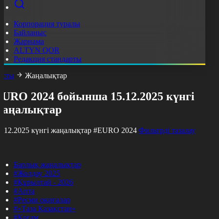
Корпорация туралы
Байланыс
Жарнама
ALTYN QOR
Редакция стандарты
асты
Жаңалықтар
EURO 2024 бойынша 15.12.2025 күнгі
жаңалықтар
5.12.2025 күнгі жаңалықтар
#EURO 2024
Фильтрді тазалау
Барлық жаңалықтар
#Жолдау 2025
#Құрылтай - 2026
#Апта
#Ресми оқиғалар
#«Таза Қазақстан»
#Қоғам