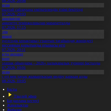
5.08.2026, 20:06
Қоғам
ұрылтай сайлауына үміткерлердің тізімі бекітілді
3.07.2026, 20:03
Жаңалықтар
ымкентте теміржолшылар марапатталды
1.07.2026, 17:15
Білім
Aqparat
Тәуелсіздік ұрпақтары» грантын тағайындау жөніндегі
омиссияның қорытынды отырысы өтті
1.07.2026, 20:11
Басты ақпарат
Спорт
Болашақ ойындары – 2026» халықаралық турнирі басталды
0.07.2026, 10:01
Қоғам
ұс еті мен тауық жұмыртқасын өндіру қарқын алды
7.08.2026, 10:05
Басты
Тікелей эфир
Бағдарлама кестесі
Жаңалықтар
Жобалар