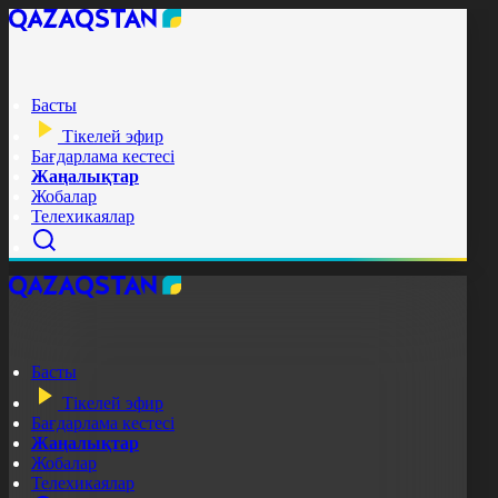
Басты
Тікелей эфир
Бағдарлама кестесі
Жаңалықтар
Жобалар
Телехикаялар
Басты
Тікелей эфир
Бағдарлама кестесі
Жаңалықтар
Жобалар
Телехикаялар