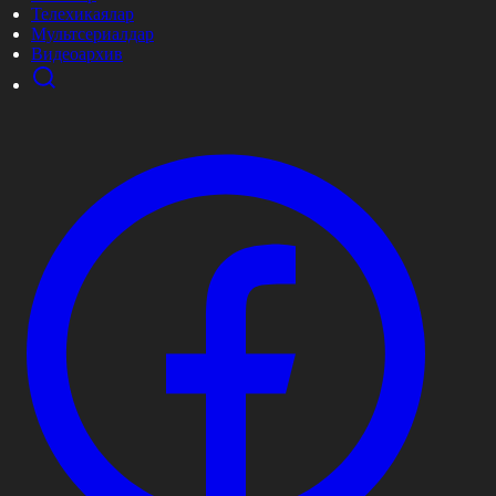
Телехикаялар
Мультсериалдар
Видеоархив