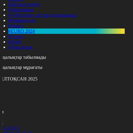
#Заң мен тәртіп
#Экономика
#«100 кітап» ұлттық сауалнамасы
#Референдум
#Оқиға
#EURO 2024
#Спорт
#Әлем
#Денсаулық
аңалықтар табылмады
аңалықтар мұрағаты
ЕЛТОҚСАН 2025
с
с
р
с
м
н
к
2
3
4
5
6
7