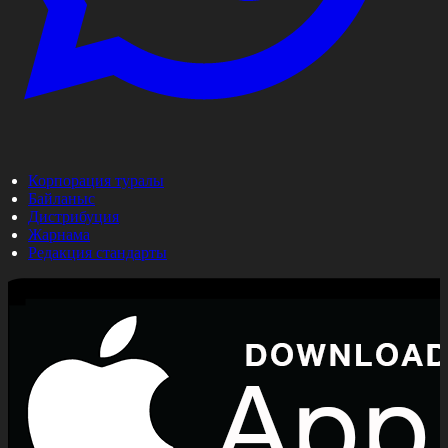
Корпорация туралы
Байланыс
Дистрибуция
Жарнама
Редакция стандарты