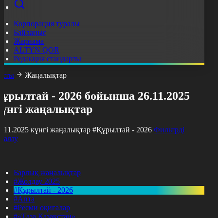
Корпорация туралы
Байланыс
Жарнама
ALTYN QOR
Редакция стандарты
асты
Жаңалықтар
ұрылтай - 2026 бойынша 26.11.2025
күнгі жаңалықтар
6.11.2025 күнгі жаңалықтар
#Құрылтай - 2026
Фильтрді
азалау
Барлық жаңалықтар
#Жолдау 2025
#Құрылтай - 2026
#Апта
#Ресми оқиғалар
#«Таза Қазақстан»