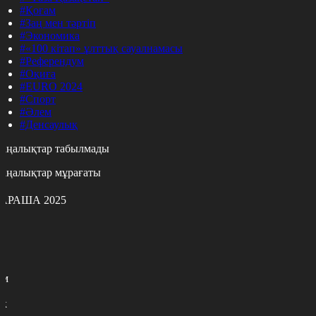
#Қоғам
#Заң мен тәртіп
#Экономика
#«100 кітап» ұлттық сауалнамасы
#Референдум
#Оқиға
#EURO 2024
#Спорт
#Әлем
#Денсаулық
аңалықтар табылмады
аңалықтар мұрағаты
АРАША 2025
с
с
р
с
м
н
к