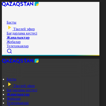
Басты
Тікелей эфир
Бағдарлама кестесі
Жаңалықтар
Жобалар
Телехикаялар
Басты
Тікелей эфир
Бағдарлама кестесі
Жаңалықтар
Жобалар
Телехикаялар