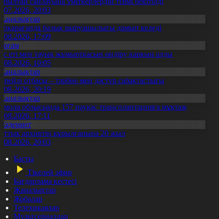
ұрылтай сайлауына үміткерлердің тізімі бекітілді
3.07.2026, 20:03
Жаңалықтар
үпқарағанда балық шаруашылығы дамып келеді
7.08.2026, 17:09
Қоғам
ұс еті мен тауық жұмыртқасын өндіру қарқын алды
7.08.2026, 10:05
Жаңалықтар
ерейлі отбасы – тәрбие мен дәстүр сабақтастығы
7.08.2026, 20:19
Жаңалықтар
қмола облысында 157 науқас трансплантацияға мұқтаж
6.08.2026, 17:11
Мәдениет
лттық архивтің құрылғанына 20 жыл
5.08.2026, 20:03
Басты
Тікелей эфир
Бағдарлама кестесі
Жаңалықтар
Жобалар
Телехикаялар
Мультсериалдар